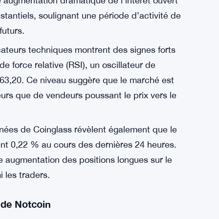
e de l’activité du marché et de l’intérêt des
g indique une forte demande pour Notcoin et
soutenu par une participation solide du
s récentes révèlent que l’intérêt ouvert de
urs, passant de 101,56 millions de dollars le 6
ette augmentation dramatique de l’intérêt ouvert
antiels, soulignant une période d’activité de
futurs.
cateurs techniques montrent des signes forts
 force relative (RSI), un oscillateur de
63,20. Ce niveau suggère que le marché est
urs que de vendeurs poussant le prix vers le