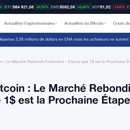
BTC
$64 921,56
BNB
$592,59
XRP
$1,02
E
%
+0,78%
+0,36%
-1,04%
Actualités Cryptomonnaies
Actualités du Bitcoin
Cours de
ense 3,58 millions de dollars en ENA mais les acheteurs ne suivent pas
·
oin : Le Marché Rebondit Fortement – Est-ce que 1$ est la Prochaine É
otcoin : Le Marché Rebondi
 1$ est la Prochaine Étap