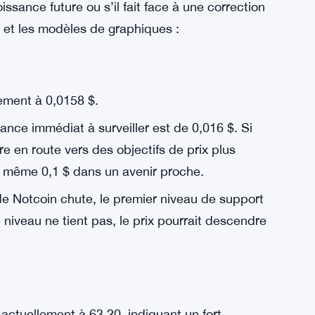
nées de Coinglass révèlent également que le
int 0,22 % au cours des dernières 24 heures.
 augmentation des positions longues sur le
 les traders.
 de Notcoin
ssance future ou s’il fait face à une correction
s et les modèles de graphiques :
lement à 0,0158 $.
ance immédiat à surveiller est de 0,016 $. Si
tre en route vers des objectifs de prix plus