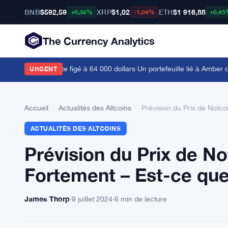
BNB
$592,59
XRP
$1,02
ETH
$1 916,88
+0,36%
-1,04%
+0,45
The Currency Analytics
ès, Bitcoin reste figé à 64 000 dollars
·
Un portefeuille lié à Amber dép
URGENT
Accueil
›
Actualités des Altcoins
›
Prévision du Prix de Notc
ACTUALITÉS DES ALTCOINS
Prévision du Prix de N
Fortement – Est-ce que
James Thorp
·
9 juillet 2024
·
6 min de lecture