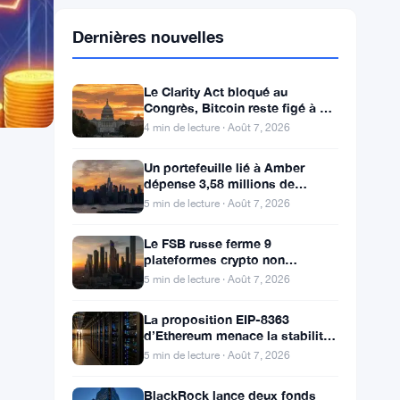
Dernières nouvelles
Le Clarity Act bloqué au
Congrès, Bitcoin reste figé à 64
000 dollars
4 min de lecture · Août 7, 2026
Un portefeuille lié à Amber
dépense 3,58 millions de
dollars en ENA mais les
5 min de lecture · Août 7, 2026