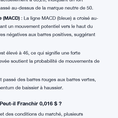
et même 0,1 $ dans un avenir proche.
x de Notcoin chute, le premier niveau de support
 niveau ne tient pas, le prix pourrait descendre
 actuellement à 63,20, indiquant un fort
passé au-dessus de la marque neutre de 50.
e (MACD)
: La ligne MACD (bleue) a croisé au-
alant un mouvement potentiel vers le haut du
res négatives aux barres positives, suggérant
st élevé à 46, ce qui signifie une forte
evée soutient la probabilité de mouvements de