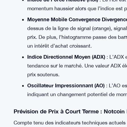
élevés, atteignant potentiellement 0,02 $ 
Niveau de Support
: À la baisse, si le pri
à observer se situe autour de 0,015 $. Si ce
à environ 0,014 $.
Indicateurs Techniques
:
Indice de Force Relative (RSI)
: Le RSI est
momentum haussier alors que l’indice est 
Moyenne Mobile Convergence Divergenc
dessus de la ligne de signal (orange), sign
prix. De plus, l’histogramme passe des bar
un intérêt d’achat croissant.
Indice Directionnel Moyen (ADX)
: L’ADX e
tendance sur le marché. Une valeur ADX él