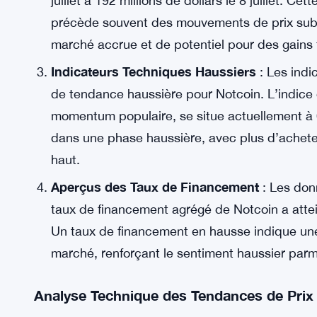
dollars, reflétant une augmentation significativ
investisseurs. Ce niveau de volume de tradin
suggère que le mouvement récent des prix est 
marché.
Augmentation de l’Intérêt Ouvert
: Les donnée
Notcoin a grimpé de 90 % en seulement trois jo
juillet à 192 millions de dollars le 8 juillet. C
précède souvent des mouvements de prix subst
marché accrue et de potentiel pour des gains 
Indicateurs Techniques Haussiers
: Les indi
de tendance haussière pour Notcoin. L’indice de
momentum populaire, se situe actuellement à 
dans une phase haussière, avec plus d’achete
haut.