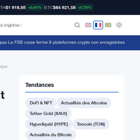
TH
$1 916,88
BTC
$64 921,56
+0,45%
+0,78%
s cryptos
Le FSB russe ferme 9 plateformes crypto non enregistrées dans une o
tape
Tendances
t
DeFi & NFT
Actualités des Altcoins
e
Tether Gold (XAUt)
Hyperliquid (HYPE)
Toncoin (TON)
Actualités du Bitcoin