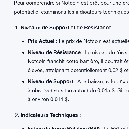
Aperçus des Taux de Financement
: Les don
taux de financement agrégé de Notcoin a atte
Un taux de financement en hausse indique une
marché, renforçant le sentiment haussier parmi
Analyse Technique des Tendances de Prix
Pour comprendre si Notcoin est prêt pour une croi
potentielle, examinons les indicateurs technique
Niveaux de Support et de Résistance
:
Prix Actuel
: Le prix de Notcoin est actuel
Niveau de Résistance
: Le niveau de résist
Notcoin franchit cette barrière, il pourrait ê