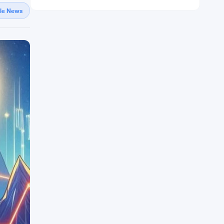
gle News