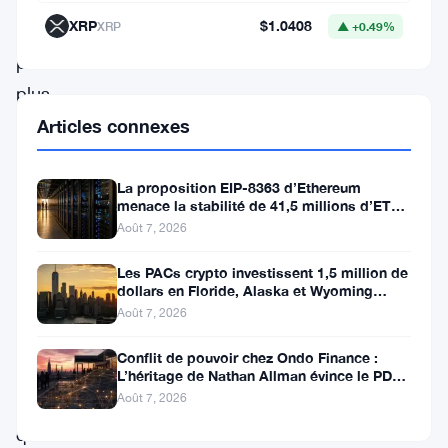
à
XRP
$1.0408
XRP
▲ +0.49%
un
peu
plus
de
Articles connexes
13
%.
La proposition EIP-8363 d’Ethereum
menace la stabilité de 41,5 millions d’ETH
Cependant,
stakés et de la DeFi
Août 7, 2026
malgré
Les PACs crypto investissent 1,5 million de
cette
dollars en Floride, Alaska et Wyoming
baisse,
après un revers au Michigan
Août 7, 2026
des
Conflit de pouvoir chez Ondo Finance :
signes
L’héritage de Nathan Allman évince le PDG
Ian De Bode le 24 juillet
Août 7, 2026
suggèrent
que