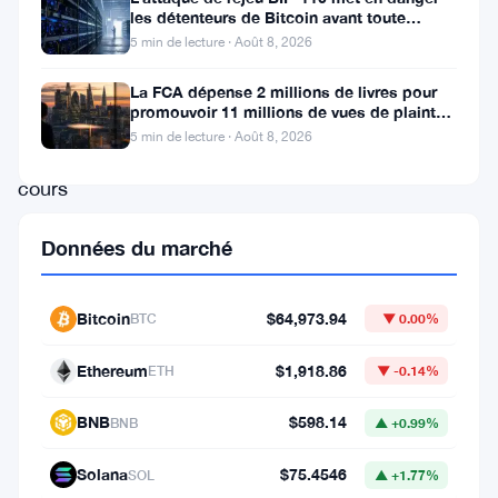
significative
les détenteurs de Bitcoin avant toute
scission de chaîne
5 min de lecture · Août 8, 2026
de
son
La FCA dépense 2 millions de livres pour
promouvoir 11 millions de vues de plaintes
prix
sur le financement
5 min de lecture · Août 8, 2026
au
cours
des
Données du marché
dernières
24
Bitcoin
$64,973.94
BTC
▼ 0.00%
heures,
réduisant
Ethereum
$1,918.86
ETH
▼ -0.14%
ses
BNB
$598.14
BNB
▲ +0.99%
gains
mensuels
Solana
$75.4546
SOL
▲ +1.77%