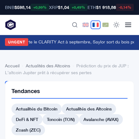
BNB
$598,14
XRP
$1,04
ETH
$1 918,86
B
+0,99%
+0,49%
-0,14%
e Sénat reporte le CLARITY Act à septembre, Saylor sort du bois pour 
URGENT
Accueil
›
Actualités des Altcoins
›
Prédiction du prix de JUP :
L’altcoin Jupiter prêt à récupérer ses pertes
ACTUALITÉS
Tendances
DES
ALTCOINS
Prédiction
Actualités du Bitcoin
Actualités des Altcoins
du
DeFi & NFT
Toncoin (TON)
Avalanche (AVAX)
prix
Zcash (ZEC)
de