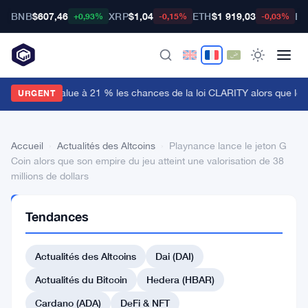
BNB
$607,46
XRP
$1,04
ETH
$1 919,03
BT
+0,93%
-0,15%
-0,03%
olymarket évalue à 21 % les chances de la loi CLARITY alors que le 
URGENT
Accueil
›
Actualités des Altcoins
›
Playnance lance le jeton G
Coin alors que son empire du jeu atteint une valorisation de 38
millions de dollars
ACTUALITÉS
Tendances
DES
ALTCOINS
Playnance
Actualités des Altcoins
Dai (DAI)
lance
Actualités du Bitcoin
Hedera (HBAR)
le
Cardano (ADA)
DeFi & NFT