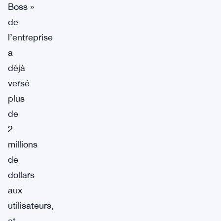
Boss »
de
l’entreprise
a
déjà
versé
plus
de
2
millions
de
dollars
aux
utilisateurs,
et