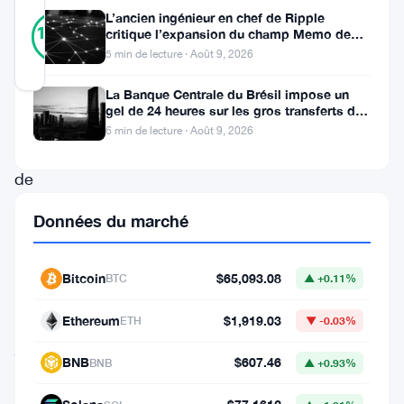
1
L’ancien ingénieur en chef de Ripple
Vérifié
100
votes
critique l’expansion du champ Memo de
%
XRPL
RÉEL
5 min de lecture · Août 9, 2026
Mis à jour 5 mois il y a
La Banque Centrale du Brésil impose un
gel de 24 heures sur les gros transferts de
Playnance
crypto-monnaies
6 min de lecture · Août 9, 2026
vient
de
se
Données du marché
lancer.
La
Bitcoin
$65,093.08
BTC
▲ +0.11%
société
de
Ethereum
$1,919.03
ETH
▼ -0.03%
jeux
BNB
$607.46
BNB
▲ +0.93%
Web3
de