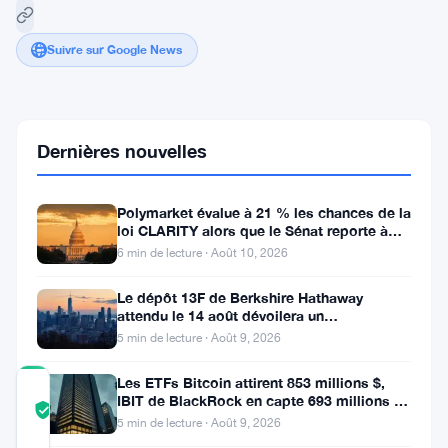
Suivre sur Google News
Playnance
Drops
Dernières nouvelles
G
Coin
Token
Polymarket évalue à 21 % les chances de la
as
loi CLARITY alors que le Sénat reporte à
Gaming
septembre
6 min de lecture · Août 10, 2026
Empire
Hits
$38M
Le dépôt 13F de Berkshire Hathaway
attendu le 14 août dévoilera un
Valuation
investissement mystère de 13,5 milliards
5 min de lecture · Août 9, 2026
Les ETFs Bitcoin attirent 853 millions $,
COMMUNITY
IBIT de BlackRock en capte 693 millions en
TRUST
Vérifié
une semaine
5 min de lecture · Août 9, 2026
SCORE