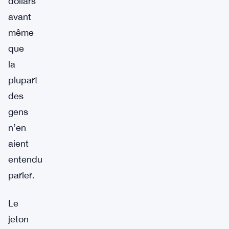
dollars
avant
même
que
la
plupart
des
gens
n’en
aient
entendu
parler.
Le
jeton