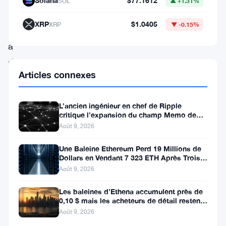
Solana
$77.1612
SOL
▲ +1.31%
Tel
XRP
$1.0405
XRP
▼ -0.15%
Aviv
a
déployé
Articles connexes
le
G
L’ancien ingénieur en chef de Ripple
Coin
critique l’expansion du champ Memo de
le
XRPL
Août 9, 2026
18
Une Baleine Ethereum Perd 19 Millions de
mars,
Dollars en Vendant 7 323 ETH Après Trois
Ans de Staking
Août 9, 2026
et
elle
Les baleines d’Ethena accumulent près de
0,10 $ mais les acheteurs de détail restent
se
à l’écart
Août 9, 2026
porte