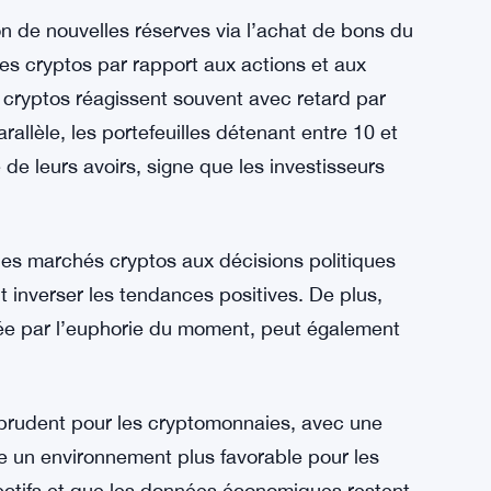
. En revanche, l’Ethereum a vu un pic de
ide quand le prix est retombé à 3 170 dollars.
 n’est pas complètement pessimiste. Depuis le
contraste avec un gain de 17,6 % pour le S&P
l’or. Cette disparité, selon les analystes,
pour le Bitcoin.
ion de nouvelles réserves via l’achat de bons du
les cryptos par rapport aux actions et aux
 cryptos réagissent souvent avec retard par
lèle, les portefeuilles détenant entre 10 et
de leurs avoirs, signe que les investisseurs