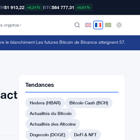
TH
$1 913,22
BTC
$64 777,31
+0,31%
+0,61%
s cryptos
e blanchiment
·
Les futures Bitcoin de Binance atteignent 57,82 milliards
Tendances
pact
Hedera (HBAR)
Bitcoin Cash (BCH)
Actualités du Bitcoin
Actualités des Altcoins
Dogecoin (DOGE)
DeFi & NFT