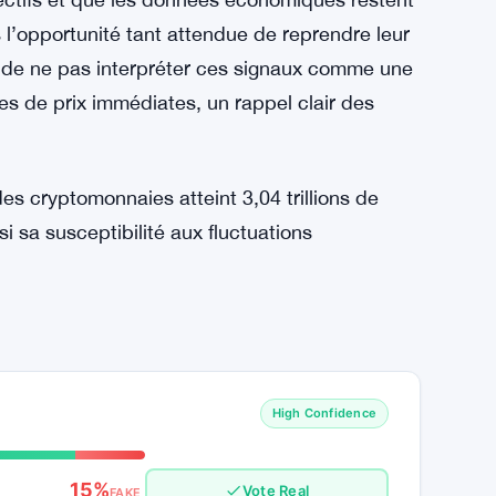
s marchés cryptos aux décisions politiques
inverser les tendances positives. De plus,
vée par l’euphorie du moment, peut également
 prudent pour les cryptomonnaies, avec une
ne un environnement plus favorable pour les
objectifs et que les données économiques restent
s l’opportunité tant attendue de reprendre leur
is de ne pas interpréter ces signaux comme une
ses de prix immédiates, un rappel clair des
es cryptomonnaies atteint 3,04 trillions de
si sa susceptibilité aux fluctuations