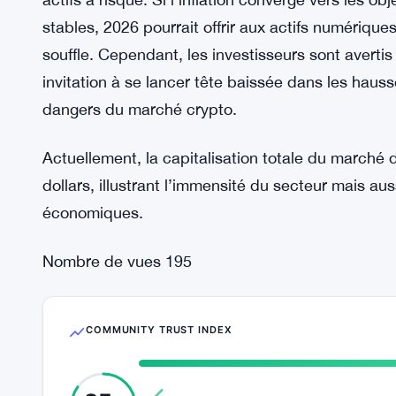
Un risque demeure cependant : la dépendance de
et économiques globales, qui peuvent rapidement 
l’entrée en masse des petits investisseurs, moti
aggraver les mouvements de prix.
En conclusion, l’année 2025 s’achève sur un ton
série de réductions de taux par la Fed qui dessi
actifs à risque. Si l’inflation converge vers les 
stables, 2026 pourrait offrir aux actifs numérique
souffle. Cependant, les investisseurs sont avert
invitation à se lancer tête baissée dans les haus
dangers du marché crypto.
Actuellement, la capitalisation totale du marché d
dollars, illustrant l’immensité du secteur mais aus