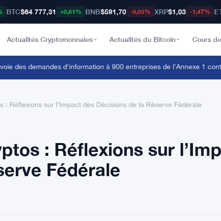
BTC
$64 777,31
BNB
$591,70
XRP
$1,03
E
%
+0,61%
-0,03%
-1,47%
Actualités Cryptomonnaies
Actualités du Bitcoin
Cours de
 des demandes d'information à 900 entreprises de l'Annexe 1 contre l
 : Réflexions sur l’Impact des Décisions de la Réserve Fédérale
tos : Réflexions sur l’Im
serve Fédérale