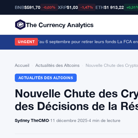
BNB
$591,70
XRP
$1,03
ETH
$1 913,22
-0,03%
-1,47%
+0,31
The Currency Analytics
ateurs ont jusqu'au 6 septembre pour retirer leurs fonds
·
La FCA envoie
URGENT
Accueil
›
Actualités des Altcoins
›
Nouvelle Chute des Cryptos
ACTUALITÉS DES ALTCOINS
Nouvelle Chute des Cryp
des Décisions de la Ré
Sydney TheCMO
·
11 décembre 2025
·
4 min de lecture