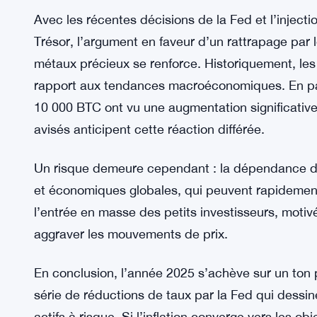
quand le prix a brièvement atteint 94 000 dollars
commentaires positifs, suivi d’une désillusion rap
Malgré ces turbulences, le rapport de Santiment
début de l’année, Bitcoin a reculé de 3,6 %, en 
500 et une hausse impressionnante de 61,1 % pour 
pourrait justifier une « regression à la moyenne » 
Avec les récentes décisions de la Fed et l’inject
Trésor, l’argument en faveur d’un rattrapage par 
métaux précieux se renforce. Historiquement, les
rapport aux tendances macroéconomiques. En paral
10 000 BTC ont vu une augmentation significative 
avisés anticipent cette réaction différée.