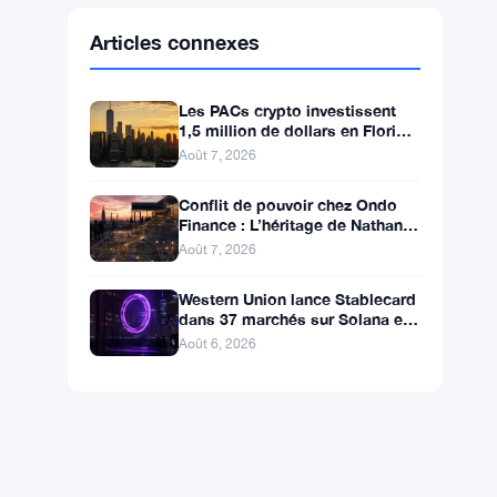
Ethereum
$1,913.22
ETH
▲ +0.31%
BNB
$591.70
BNB
▼ -0.03%
Solana
$73.8072
SOL
▲ +0.90%
XRP
$1.0293
XRP
▼ -1.47%
Articles connexes
Les PACs crypto investissent
1,5 million de dollars en Floride,
Alaska et Wyoming après un
Août 7, 2026
revers au Michigan
Conflit de pouvoir chez Ondo
Finance : L’héritage de Nathan
Allman évince le PDG Ian De
Août 7, 2026