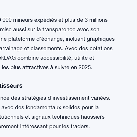
ent de son minage
nique et la résilience de leurs réseaux,
 Le projet a levé plus de 385 millions de
x d’entrée accessible de 0,0013 $.
, BlockDAG a déjà présenté un écosystème de
le X1 et à ses mineurs matériels X10,
 000 mineurs expédiés et plus de 3 millions
et mise aussi sur la transparence avec son
une plateforme d’échange, incluant graphiques
 parrainage et classements. Avec des cotations
kDAG combine accessibilité, utilité et
les plus attractives à suivre en 2025.