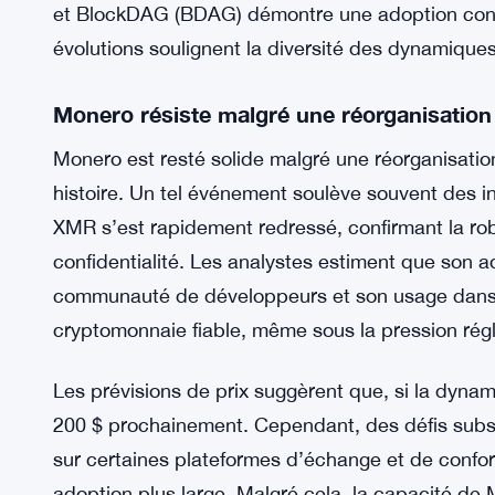
et BlockDAG (BDAG) démontre une adoption conc
évolutions soulignent la diversité des dynamiques 
Monero résiste malgré une réorganisation 
Monero est resté solide malgré une réorganisatio
histoire. Un tel événement soulève souvent des in
XMR s’est rapidement redressé, confirmant la ro
confidentialité. Les analystes estiment que son ad
communauté de développeurs et son usage dans l
cryptomonnaie fiable, même sous la pression rég
Les prévisions de prix suggèrent que, si la dynam
200 $ prochainement. Cependant, des défis subsi
sur certaines plateformes d’échange et de conform
adoption plus large. Malgré cela, la capacité de 