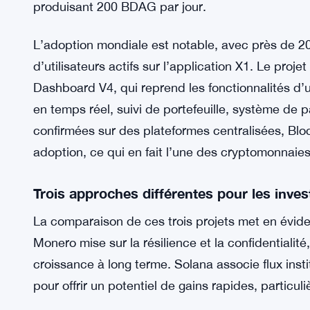
BlockDAG impressionne avec le déploiem
Alors que Monero et Solana s’appuient sur la tech
BlockDAG se distingue par une exécution tangible.
dollars via sa phase de financement, avec un pri
Contrairement à des projets encore spéculatifs
minage opérationnel grâce à son application mobi
produisant 200 BDAG par jour.
L’adoption mondiale est notable, avec près de 20
d’utilisateurs actifs sur l’application X1. Le proj
Dashboard V4, qui reprend les fonctionnalités d’
en temps réel, suivi de portefeuille, système de
confirmées sur des plateformes centralisées, Bloc
adoption, ce qui en fait l’une des cryptomonnaies 