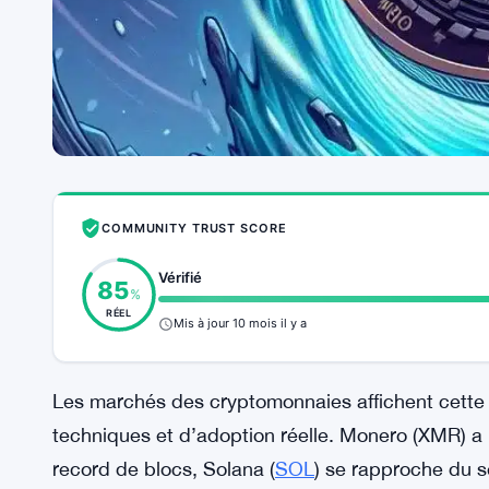
COMMUNITY TRUST SCORE
Vérifié
85
%
RÉEL
Mis à jour 10 mois il y a
Les marchés des cryptomonnaies affichent cette 
techniques et d’adoption réelle. Monero (XMR) a 
record de blocs, Solana (
SOL
) se rapproche du se