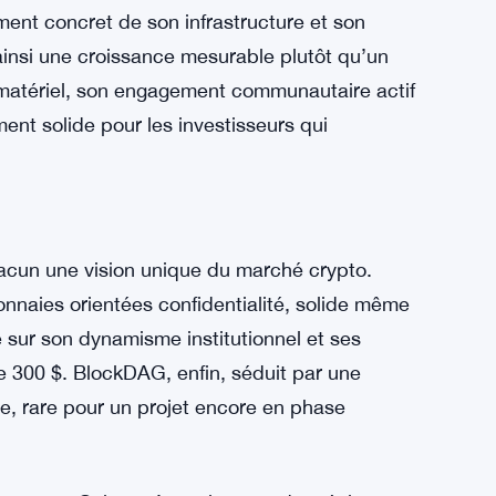
tisseurs
nce des stratégies d’investissement variées.
té, avec des fondamentaux solides pour la
itutionnels et signaux techniques haussiers
ièrement intéressant pour les traders.
ent concret de son infrastructure et son
ainsi une croissance mesurable plutôt qu’un
 matériel, son engagement communautaire actif
ent solide pour les investisseurs qui