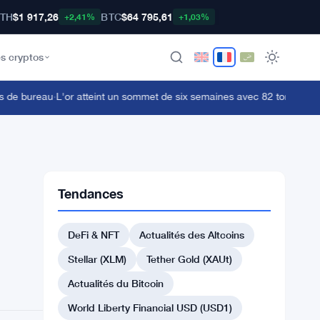
TH
$1 917,26
BTC
$64 795,61
+2,41%
+1,03%
s cryptos
de bureau
·
L'or atteint un sommet de six semaines avec 82 tonnes acheté
Tendances
DeFi & NFT
Actualités des Altcoins
Stellar (XLM)
Tether Gold (XAUt)
Actualités du Bitcoin
World Liberty Financial USD (USD1)