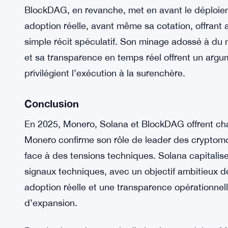
Trois approches différentes pour les inves
La comparaison de ces trois projets met en évide
Monero mise sur la résilience et la confidentiali
croissance à long terme. Solana associe flux inst
pour offrir un potentiel de gains rapides, particul
BlockDAG, en revanche, met en avant le déploiem
adoption réelle, avant même sa cotation, offrant 
simple récit spéculatif. Son minage adossé à du
et sa transparence en temps réel offrent un argum
privilégient l’exécution à la surenchère.
Conclusion