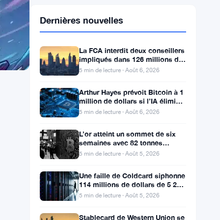
Dernières nouvelles
La FCA interdit deux conseillers
impliqués dans 126 millions de
livres de transferts de retraite
5 min de lecture · Août 6, 2026
Arthur Hayes prévoit Bitcoin à 1
million de dollars si l’IA élimine
les emplois de bureau
5 min de lecture · Août 6, 2026