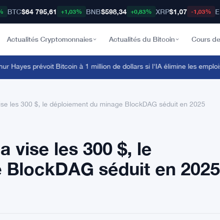
BTC
$64 795,61
BNB
$598,34
XRP
$1,07
E
%
+1,03%
+0,83%
-1,03%
Actualités Cryptomonnaies
Actualités du Bitcoin
Cours de
Hayes prévoit Bitcoin à 1 million de dollars si l'IA élimine les emplois 
ise les 300 $, le déploiement du minage BlockDAG séduit en 2025
 vise les 300 $, le
 BlockDAG séduit en 2025