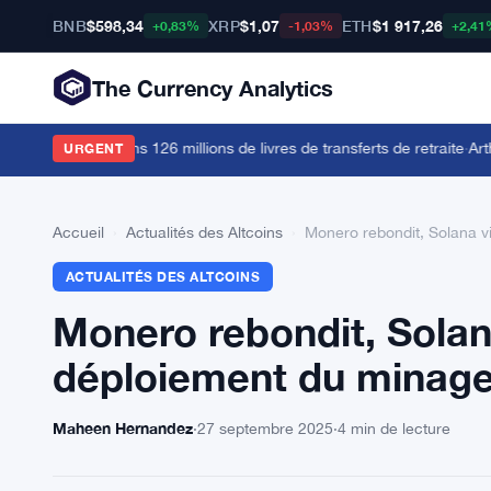
BNB
$598,34
XRP
$1,07
ETH
$1 917,26
+0,83%
-1,03%
+2,41
The Currency Analytics
rs impliqués dans 126 millions de livres de transferts de retraite
·
Arthur 
URGENT
Accueil
›
Actualités des Altcoins
›
Monero rebondit, Solana v
ACTUALITÉS DES ALTCOINS
Monero rebondit, Solana
déploiement du minage
Maheen Hernandez
·
27 septembre 2025
·
4 min de lecture