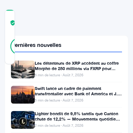
COMMUNITY
TRUST
Vérifié
SCORE
16
Vérifié
Dernières nouvelles
94
votes
%
RÉEL
Mis à jour 3 ans il y a
Les détenteurs de XRP accèdent au coffre
Morpho de 280 millions via FXRP pour
emprunter des RLUSD
Alors
5 min de lecture · Août 7, 2026
que
Swift lance un cadre de paiement
le
transfrontalier avec Bank of America et J.P.
Morgan dans 25 pays
5 min de lecture · Août 7, 2026
paysage
des
Lighter bondit de 9,8% tandis que Canton
chute de 12,2% — Mouvements quotidiens
crypto-
du 7 août
2 min de lecture · Août 7, 2026
monnaies