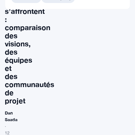
EOS
s’affrontent
:
comparaison
des
visions,
des
équipes
et
des
communautés
de
projet
Dan
Saada
·
12