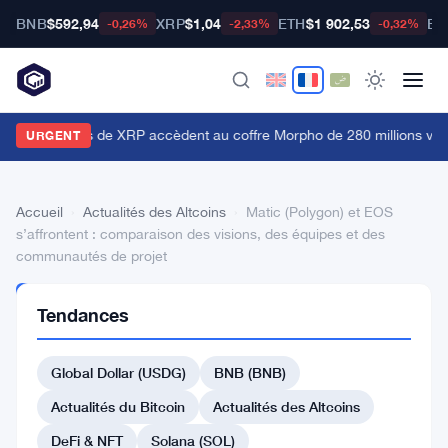
BNB
$592,94
XRP
$1,04
ETH
$1 902,53
BT
-0,26%
-2,33%
-0,32%
es détenteurs de XRP accèdent au coffre Morpho de 280 millions vi
URGENT
Accueil
›
Actualités des Altcoins
›
Matic (Polygon) et EOS
s’affrontent : comparaison des visions, des équipes et des
communautés de projet
ACTUALITÉS
Tendances
DES
ALTCOINS
Matic
Global Dollar (USDG)
BNB (BNB)
(Polygon)
Actualités du Bitcoin
Actualités des Altcoins
et
DeFi & NFT
Solana (SOL)