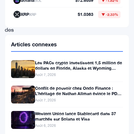
Solana
$72.6559
SOL
▼ -1.82%
deux
plateformes
XRP
$1.0363
XRP
▼ -2.33%
présentent
des
avantages
Articles connexes
uniques
et
Les PACs crypto investissent 1,5 million de
servent
dollars en Floride, Alaska et Wyoming
après un revers au Michigan
Août 7, 2026
des
objectifs
Conflit de pouvoir chez Ondo Finance :
L’héritage de Nathan Allman évince le PDG
distincts,
Ian De Bode le 24 juillet
Août 7, 2026
mais
comment
Western Union lance Stablecard dans 37
marchés sur Solana et Visa
se
Août 6, 2026
situent-