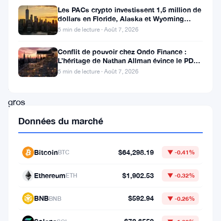
évolue,
Les PACs crypto investissent 1,5 million de
dollars en Floride, Alaska et Wyoming
deux
après un revers au Michigan
5 min de lecture · Août 7, 2026
projets
Conflit de pouvoir chez Ondo Finance :
font
L’héritage de Nathan Allman évince le PDG
Ian De Bode le 24 juillet
régulièrement
5 min de lecture · Août 7, 2026
les
gros
titres
Données du marché
:
Matic
Bitcoin
$64,298.19
BTC
▼ -0.41%
(
Polygon
)
Ethereum
$1,902.53
ETH
▼ -0.32%
et
EOS.
BNB
$592.94
BNB
▼ -0.26%
Les