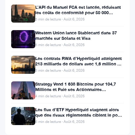
▲
L’API du Manuel FCA est lancée, réduisant
0.02%
les coûts de conformité pour 50 000
entreprises britanniques
5 min de lecture · Août 6, 2026
7D
▲
4.75%
Western Union lance Stablecard dans 37
marchés sur Solana et Visa
5 min de lecture · Août 6, 2026
Les contrats RWA d’Hyperliquid atteignent
Partager
213 milliards de dollars avec 1,6 million de
:
détenteurs
5 min de lecture · Août 6, 2026
Strategy Vend 1 638 Bitcoins pour 104,7
Millions et Paie ses Actionnaires
Privilégiés
4 min de lecture · Août 6, 2026
Les flux d’ETF Hyperliquid stagnent alors
que des rivaux réglementés ciblent le pool
Suivre sur Google News
de trading DeFi de 2 à 3
6 min de lecture · Août 6, 2026