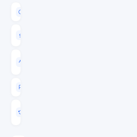
CAPITALISATION
$798,902,163
VOLUME
24H
$37,581,152
VOL
/
CAP
0.0470
RANG
#62
MIS
A
JOUR
Août 6, 2026 19:02