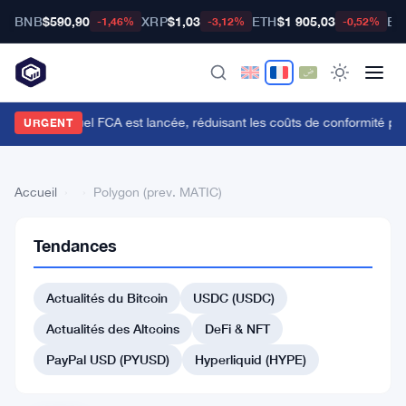
BNB
$590,90
XRP
$1,03
ETH
$1 905,03
BT
-1,46%
-3,12%
-0,52%
'API du Manuel FCA est lancée, réduisant les coûts de conformité pou
URGENT
Accueil
›
›
Polygon (prev. MATIC)
Tendances
Retour
à la liste
Actualités du Bitcoin
USDC (USDC)
#61 Audiera
Actualités des Altcoins
DeFi & NFT
#60 Algorand
#63 Quant
PayPal USD (PYUSD)
Hyperliquid (HYPE)
#64 Cosmos