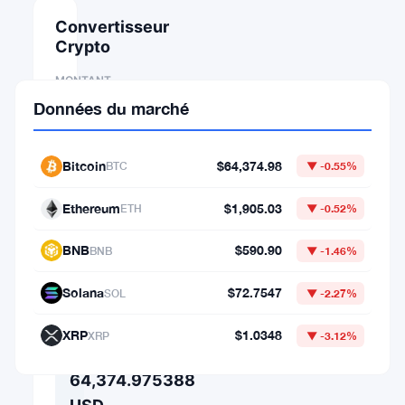
Convertisseur
Crypto
MONTANT
Données du marché
DE
Bitcoin
$64,374.98
BTC
▼ -0.55%
⇄
Ethereum
$1,905.03
ETH
▼ -0.52%
VERS
BNB
$590.90
BNB
▼ -1.46%
Solana
$72.7547
SOL
▼ -2.27%
1
BTC
XRP
$1.0348
XRP
▼ -3.12%
=
64,374.975388