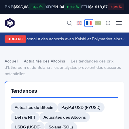
BNB
$595,63
XRP
$1,04
ETH
$1 918,87
B
+0,69%
+0,03%
-0,59%
enius Sports conclut des accords avec Kalshi et Polymarket alors que le
URGENT
Accueil
›
Actualités des Altcoins
›
Les tendances des prix
d’Ethereum et de Solana : les analystes prévoient des cassures
potentielles.
ACTUALITÉS
Tendances
DES
ALTCOINS
Les
Actualités du Bitcoin
PayPal USD (PYUSD)
tendances
DeFi & NFT
Actualités des Altcoins
des
USDC (USDC)
Solana (SOL)