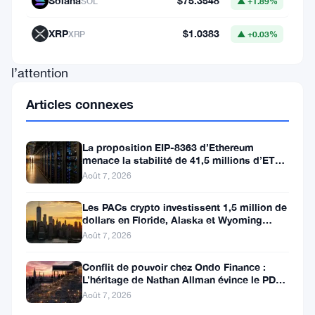
Solana
$75.3548
SOL
▲ +1.89%
ont
particulièrement
XRP
$1.0383
XRP
▲ +0.03%
attiré
l’attention
des
Articles connexes
analystes
et
La proposition EIP-8363 d’Ethereum
des
menace la stabilité de 41,5 millions d’ETH
stakés et de la DeFi
Août 7, 2026
investisseurs.
Alors
Les PACs crypto investissent 1,5 million de
dollars en Floride, Alaska et Wyoming
que
après un revers au Michigan
Août 7, 2026
Bitcoin
Conflit de pouvoir chez Ondo Finance :
(
BTC
)
L’héritage de Nathan Allman évince le PDG
reste
Ian De Bode le 24 juillet
Août 7, 2026
à