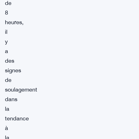
de
8
heures,
il
y
a
des
signes
de
soulagement
dans
la
tendance
à
la