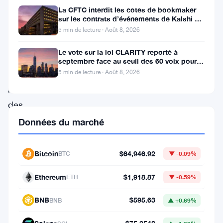
La CFTC interdit les cotes de bookmaker
de
sur les contrats d’événements de Kalshi et
volatilité,
Polymarket
5 min de lecture · Août 8, 2026
mais
Le vote sur la loi CLARITY reporté à
les
septembre face au seuil des 60 voix pour le
projet de loi crypto
mouvements
5 min de lecture · Août 8, 2026
récents
des
altcoins
Données du marché
comme
Ethereum
Bitcoin
$64,946.92
BTC
▼ -0.09%
(ETH)
Ethereum
$1,918.87
ETH
▼ -0.59%
et
Solana
BNB
$595.63
BNB
▲ +0.69%
(SOL)