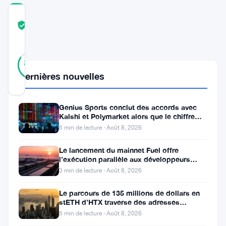
COMMUNITY
TRUST
Vérifié
SCORE
25
Vérifié
84
votes
%
RÉEL
Dernières nouvelles
Mis à jour 2 ans il y a
Genius Sports conclut des accords avec
Le
Kalshi et Polymarket alors que le chiffre
d’affaires du T2 atteint
marché
5 min de lecture · Août 8, 2026
des
Le lancement du mainnet Fuel offre
cryptomonnaies
l’exécution parallèle aux développeurs
d’Ethereum
3 min de lecture · Août 8, 2026
a
toujours
Le parcours de 135 millions de dollars en
stETH d’HTX traverse des adresses
été
Poloniex
5 min de lecture · Août 8, 2026
synonyme