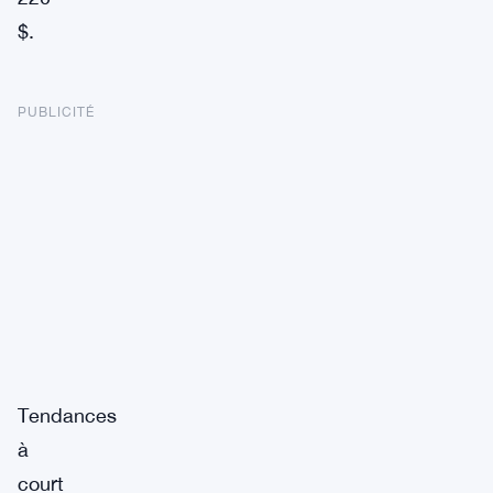
$.
PUBLICITÉ
Tendances
à
court