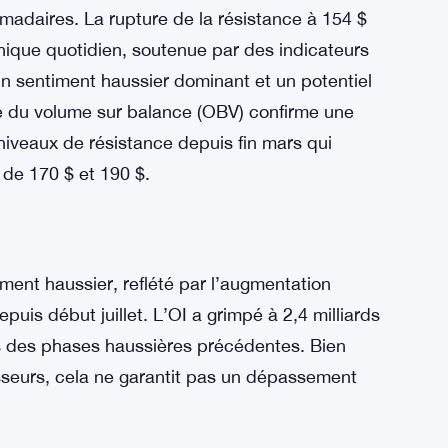
ns l’action des prix de SOL.
cci
iveaux significatifs de Fibonacci, avec le
nse contre de nouvelles tendances baissières.
rizon temporel plus élevé de SOL reste haussier,
madaires. La rupture de la résistance à 154 $
phique quotidien, soutenue par des indicateurs
 un sentiment haussier dominant et un potentiel
e du volume sur balance (OBV) confirme une
niveaux de résistance depuis fin mars qui
de 170 $ et 190 $.