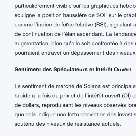
corrections potentielles ou des renversements da
Niveaux de Résistance Clés et Analyse Fibona
L’analyse de l’action des prix de SOL révèle des n
niveau de retracement de 78,6 % servant de défe
Malgré les corrections récentes, le biais de l’ho
particulièrement visible sur les graphiques hebdo
souligne la position haussière de SOL sur le gra
comme l’indice de force relative (RSI), signalant
de continuation de l’élan ascendant. La tendanc
augmentation, bien qu’elle soit confrontée à des 
pourraient entraver un dépassement des niveaux 
Sentiment des Spéculateurs et Intérêt Ouvert