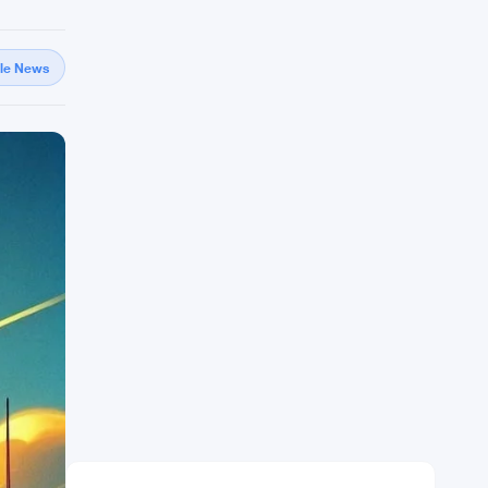
gle News