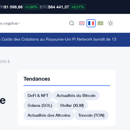
TH
$1 896,66
BTC
$64 441,37
+1,30%
+0,11%
s cryptos
Coûts des Cotations au Royaume-Uni
·
Pi Network bondit de 13,6 % alors
 200 $
Tendances
DeFi & NFT
Actualités du Bitcoin
de
Solana (SOL)
Stellar (XLM)
Actualités des Altcoins
Toncoin (TON)