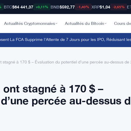
BTC
$64 441,37
BNB
$592,77
XRP
$1,04
E
%
+0,11%
-1,40%
-2,65%
Actualités Cryptomonnaies
Actualités du Bitcoin
Cours de
nt
·
La FCA Supprime l'Attente de 7 Jours pour les IPO, Réduisant les 
t stagné à 170 $ – Évaluation du potentiel d’une percée au-dessus de
 ont stagné à 170 $ –
l d’une percée au-dessus 