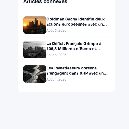
BNB
$592.77
BNB
▼ -1.40%
Solana
$73.4642
SOL
▼ -0.88%
XRP
$1.0446
XRP
▼ -2.65%
Articles connexes
Goldman Sachs identifie deux
actions européennes avec un
potentiel de hausse de plus de
Août 5, 2026
100 %
Le Déficit Français Grimpe à
106,8 Milliards d’Euros et
Dépasse le Budget de la
Août 5, 2026
Défense
Les investisseurs coréens