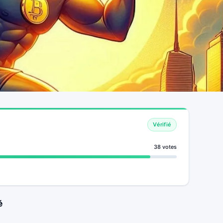
Vérifié
38 votes
é