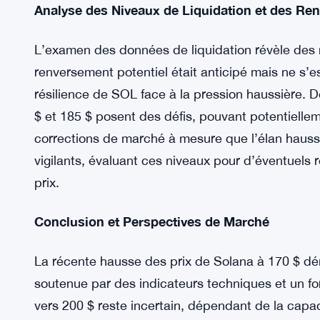
Le sentiment de marché de Solana est principalem
rapide à la fois du prix et de l’intérêt ouvert (OI) 
de dollars, reproduisant les niveaux observés lo
que cela indique une forte conviction des invest
soutenu des niveaux de résistance actuels.
Analyse des Niveaux de Liquidation et des Re
L’examen des données de liquidation révèle des n
renversement potentiel était anticipé mais ne s’e
résilience de SOL face à la pression haussière. D
$ et 185 $ posent des défis, pouvant potentielle
corrections de marché à mesure que l’élan haussier
vigilants, évaluant ces niveaux pour d’éventuels