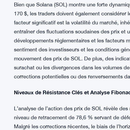
l’écosystème de Solana soulignent davantage son
participation institutionnelle et les tendances d
potentiels pour le mouvement des prix de SOL, o
haussiers visant le seuil des 200 $.
Défis Potentiels et Facteurs de Risque
Bien que Solana (SOL) montre une forte dynamiqu
170 $, les traders doivent également considérer le
facteur significatif est la volatilité du marché, 
entraîner des fluctuations soudaines des prix et 
développements réglementaires et les facteurs m
sentiment des investisseurs et les conditions gén
mouvement des prix de SOL. De plus, des indicat
surachat ou les divergences dans les volumes de 