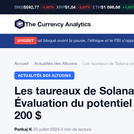
BNB
$592,77
XRP
$1,04
ETH
$1 896,66
-1,40%
-2,65%
+1,30
The Currency Analytics
tomonnaies au Sénat bloqué avant la pause, l'éthique et le FBI s'oppose
URGENT
Accueil
›
Actualités des Altcoins
›
Les taureaux de Solana on
ACTUALITÉS DES ALTCOINS
Les taureaux de Solana
Évaluation du potentie
200 $
Pankaj K
·
23 juillet 2024
·
4 min de lecture