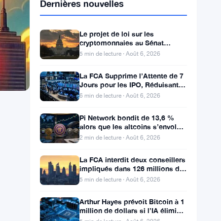
Dernières nouvelles
Le projet de loi sur les
cryptomonnaies au Sénat
bloqué avant la pause, l’éthique
5 min de lecture · Août 6, 2026
et le FBI s’opposent
La FCA Supprime l’Attente de 7
Jours pour les IPO, Réduisant
les Coûts des Cotations au
6 min de lecture · Août 6, 2026
Royaume-Uni