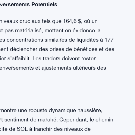
ent haussier, reflété par l’augmentation
depuis début juillet. L’OI a grimpé à 2,4 milliards
rs des phases haussières précédentes. Bien
isseurs, cela ne garantit pas un dépassement
nversements Potentiels
iveaux cruciaux tels que 164,6 $, où un
st pas matérialisé, mettant en évidence la
es concentrations similaires de liquidités à 177
ment déclencher des prises de bénéfices et des
 s’affaiblit. Les traders doivent rester
 renversements et ajustements ultérieurs des