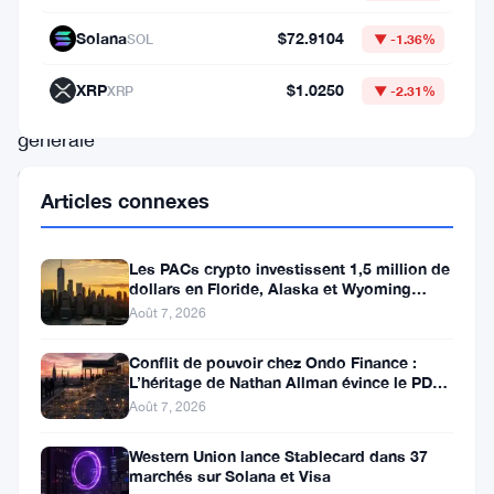
baleines
malgré
Solana
$72.9104
SOL
▼ -1.36%
la
XRP
$1.0250
XRP
▼ -2.31%
baisse
générale
du
Articles connexes
marché.
Les
Les PACs crypto investissent 1,5 million de
données
dollars en Floride, Alaska et Wyoming
on-
après un revers au Michigan
Août 7, 2026
chain
Conflit de pouvoir chez Ondo Finance :
montrent
L’héritage de Nathan Allman évince le PDG
Ian De Bode le 24 juillet
Août 7, 2026
des
retraits
Western Union lance Stablecard dans 37
marchés sur Solana et Visa
significatifs