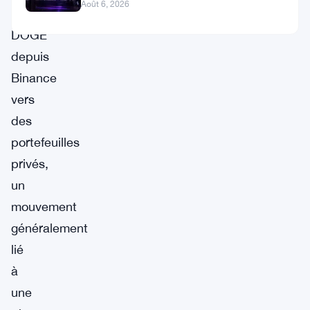
Août 6, 2026
de
DOGE
depuis
Binance
vers
des
portefeuilles
privés,
un
mouvement
généralement
lié
à
une