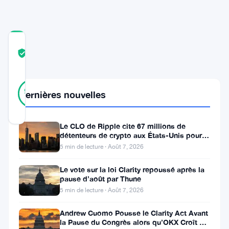
COMMUNITY
TRUST
Vérifié
SCORE
42
Vérifié
93
votes
Dernières nouvelles
%
RÉEL
Mis à jour 11 mois il y a
Le CLO de Ripple cite 67 millions de
détenteurs de crypto aux États-Unis pour
Dogecoin
faire avancer la loi CLARITY
5 min de lecture · Août 7, 2026
(
DOGE
)
Le vote sur la loi Clarity repoussé après la
attire
pause d’août par Thune
de
5 min de lecture · Août 7, 2026
nouveau
Andrew Cuomo Pousse le Clarity Act Avant
l’attention
la Pause du Congrès alors qu’OKX Croît en