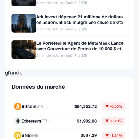
Europe
5 min de lecture · Août 7, 2026
du
marché
Ark Invest dépense 21 millions de dollars
en actions Block malgré une chute de 6%
alors
5 min de lecture · Août 7, 2026
que
des
Le Portefeuille Agent de MetaMask Lance
avec Couverture de Pertes de 10 000 $ et
transactions
Modes de Trading Doubles
5 min de lecture · Août 7, 2026
à
grande
échelle
Données du marché
révèlent
une
Bitcoin
$64,352.72
BTC
▼ -0.53%
activité
croissante
Ethereum
$1,902.93
ETH
▼ -0.28%
des
BNB
$587.29
BNB
▼ -1.21%