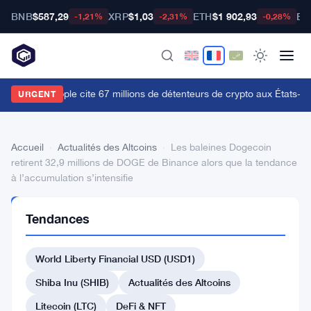
BNB
$587,29
XRP
$1,03
ETH
$1 902,93
BT
-1,21%
-2,31%
-0,28%
e CLO de Ripple cite 67 millions de détenteurs de crypto aux États-Uni
URGENT
Accueil
›
Actualités des Altcoins
›
Les baleines Dogecoin
retirent 32,9 millions de DOGE de Binance alors que la tendance
à l’accumulation s’intensifie
ACTUALITÉS
Tendances
DES
ALTCOINS
Les
World Liberty Financial USD (USD1)
baleines
Shiba Inu (SHIB)
Actualités des Altcoins
Dogecoin
Litecoin (LTC)
DeFi & NFT