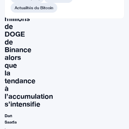
retirent
Actualités du Bitcoin
32,9
millions
de
DOGE
de
Binance
alors
que
la
tendance
à
l’accumulation
s’intensifie
Dan
Saada
·