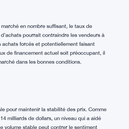
entiment baissier, cela pourrait également
e. Un short squeeze se produit lorsque les
urs positions en raison de la hausse des prix,
ix encore plus haut.
 marché en nombre suffisant, le taux de
x d’achats pourrait contraindre les vendeurs à
s achats forcés et potentiellement faisant
aux de financement actuel soit préoccupant, il
marché dans les bonnes conditions.