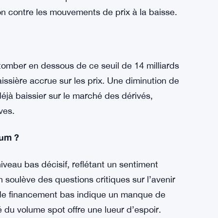
le pour maintenir la stabilité des prix. Comme
4 milliards de dollars, un niveau qui a aidé
Ce volume stable peut contrer le sentiment
on contre les mouvements de prix à la baisse.
tomber en dessous de ce seuil de 14 milliards
aissière accrue sur les prix. Une diminution de
déjà baissier sur le marché des dérivés,
ves.