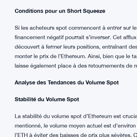
Qu’est-ce qu’un Short Squeeze ?
Malgré le taux de financement bas indiquant un s
préparer le terrain pour un éventuel short squeez
vendeurs à découvert sont contraints de fermer le
entraînant une cascade d’achats qui pousse le pr
Conditions pour un Short Squeeze
Si les acheteurs spot commencent à entrer sur le
financement négatif pourrait s’inverser. Cet afflu
découvert à fermer leurs positions, entraînant de
monter le prix de l’Ethereum. Ainsi, bien que le t
laisse également place à des retournements de 