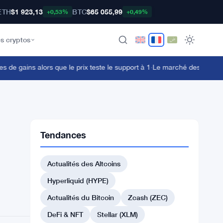
ETH
$1 923,13
BTC
$65 055,99
+0,53%
+0,49%
s cryptos
gains alors que le prix teste le support à 1
·
Le marché des actifs réels
Tendances
Actualités des Altcoins
Hyperliquid (HYPE)
Actualités du Bitcoin
Zcash (ZEC)
DeFi & NFT
Stellar (XLM)