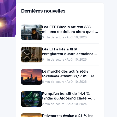
Dernières nouvelles
Les ETF Bitcoin attirent 853
millions de dollars alors que la
chaîne minoritaire BIP-110
5 min de lecture · Août 10, 2026
meurt après deux
Les ETFs liés à XRP
enregistrent quatre semaines
consécutives de gains alors que
5 min de lecture · Août 10, 2026