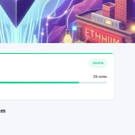
Vérifié
29 votes
um