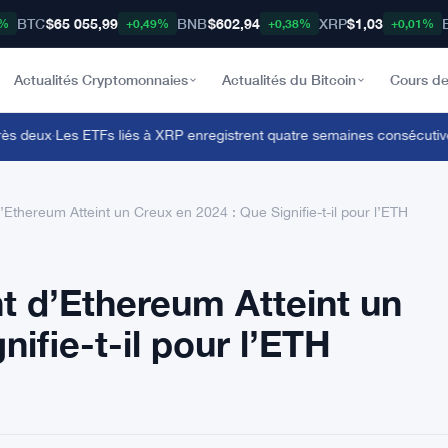
BTC
$65 055,99
BNB
$602,94
XRP
$1,03
3%
+0,49%
+0,38%
+0,01%
Actualités Cryptomonnaies
Actualités du Bitcoin
Cours de
 deux
·
Les ETFs liés à XRP enregistrent quatre semaines consécutives de 
thereum Atteint un Creux en 2024 : Que Signifie-t-il pour l’ETH
t d’Ethereum Atteint un
ifie-t-il pour l’ETH