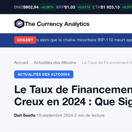
BNB
$602,94
XRP
$1,03
ETH
$1 923,13
+0,38%
+0,01%
+0,5
The Currency Analytics
millions de dollars alors que la chaîne minoritaire BIP-110 meurt après
URGENT
Accueil
›
Actualités des Altcoins
›
Le Taux de Financement d’E
ACTUALITÉS DES ALTCOINS
Le Taux de Financemen
Creux en 2024 : Que Sign
Dan Saada
·
18 septembre 2024
·
3 min de lecture