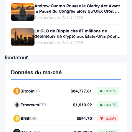
rôle
Andrew Cuomo Pousse le Clarity Act Avant
d’Ardoino
la Pause du Congrès alors qu’OKX Croît en
Europe
5 min de lecture · Août 7, 2026
en
tant
Le CLO de Ripple cite 67 millions de
détenteurs de crypto aux États-Unis pour
que
faire avancer la loi CLARITY
5 min de lecture · Août 7, 2026
co-
fondateur
de
Données du marché
Holepunch,
une
Bitcoin
$64,777.31
BTC
▲ +0.61%
plateforme
P2P,
Ethereum
$1,913.22
ETH
▲ +0.31%
propose
BNB
$591.70
BNB
▼ -0.03%
un
téléphone