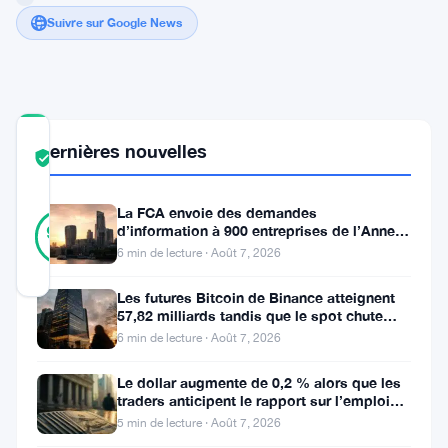
Suivre sur Google News
COMMUNITY
Dernières nouvelles
TRUST
Vérifié
SCORE
La FCA envoie des demandes
10
Vérifié
d’information à 900 entreprises de l’Annexe
90
votes
%
1 contre le blanchiment
6 min de lecture · Août 7, 2026
RÉEL
Mis à jour 2 ans il y a
Les futures Bitcoin de Binance atteignent
57,82 milliards tandis que le spot chute
Le
huit fois
6 min de lecture · Août 7, 2026
concept,
Le dollar augmente de 0,2 % alors que les
né
traders anticipent le rapport sur l’emploi
aux États-Unis
du
5 min de lecture · Août 7, 2026