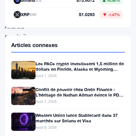
Solana
$73.8072
SOL
▲ +0.90%
compatible
XRP
$1.0293
XRP
▼ -1.47%
avec
Android
construit
Articles connexes
sur
le
projet
Les PACs crypto investissent 1,5 million de
dollars en Floride, Alaska et Wyoming
open
après un revers au Michigan
Août 7, 2026
source
Conflit de pouvoir chez Ondo Finance :
Android
L’héritage de Nathan Allman évince le PDG
Ian De Bode le 24 juillet
(AOSP).
Août 7, 2026
Ce
Western Union lance Stablecard dans 37
qui
marchés sur Solana et Visa
Août 6, 2026
distingue