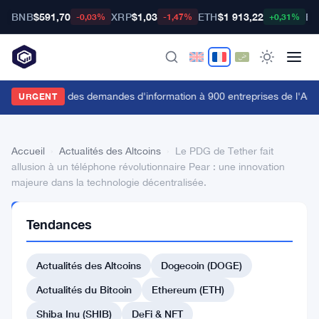
BNB
$591,70
XRP
$1,03
ETH
$1 913,22
BT
-0,03%
-1,47%
+0,31%
a FCA envoie des demandes d'information à 900 entreprises de l'Anne
URGENT
Accueil
›
Actualités des Altcoins
›
Le PDG de Tether fait
allusion à un téléphone révolutionnaire Pear : une innovation
majeure dans la technologie décentralisée.
ACTUALITÉS
Tendances
DES
ALTCOINS
Le
Actualités des Altcoins
Dogecoin (DOGE)
PDG
Actualités du Bitcoin
Ethereum (ETH)
de
Shiba Inu (SHIB)
DeFi & NFT