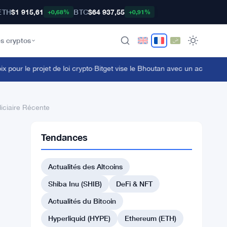
ETH
$1 915,61
BTC
$64 937,55
+0,68%
+0,91%
s cryptos
ur le projet de loi crypto
·
Bitget vise le Bhoutan avec un accord sur l
diciaire Récente
Tendances
Actualités des Altcoins
Shiba Inu (SHIB)
DeFi & NFT
Actualités du Bitcoin
Hyperliquid (HYPE)
Ethereum (ETH)