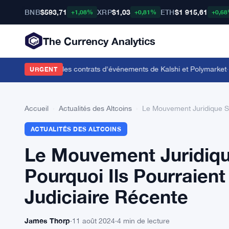
BNB
$593,71
XRP
$1,03
ETH
$1 915,61
+1,08%
+0,81%
+0,6
The Currency Analytics
e bookmaker sur les contrats d'événements de Kalshi et Polymarket
·
Le 
URGENT
Accueil
›
Actualités des Altcoins
›
Le Mouvement Juridique Sur
ACTUALITÉS DES ALTCOINS
Le Mouvement Juridique
Pourquoi Ils Pourraient
Judiciaire Récente
James Thorp
·
11 août 2024
·
4 min de lecture