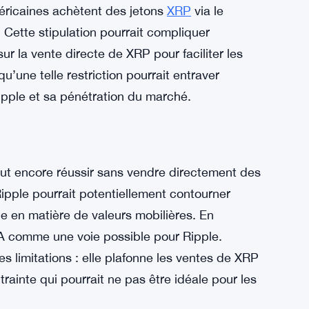
de titres numériques Cap Sign, la décision de
les termes spécifiques de l’injonction.
 des conséquences importantes sur la capacité
méricaines achètent des jetons
XRP
via le
Cette stipulation pourrait compliquer
r la vente directe de XRP pour faciliter les
u’une telle restriction pourrait entraver
ipple et sa pénétration du marché.