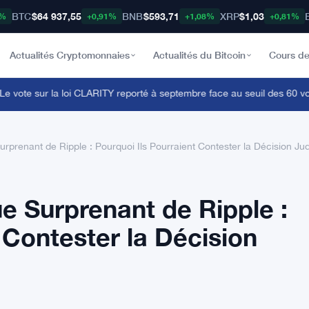
BTC
$64 937,55
BNB
$593,71
XRP
$1,03
8%
+0,91%
+1,08%
+0,81%
Actualités Cryptomonnaies
Actualités du Bitcoin
Cours de
vote sur la loi CLARITY reporté à septembre face au seuil des 60 voix po
prenant de Ripple : Pourquoi Ils Pourraient Contester la Décision Ju
 Surprenant de Ripple :
 Contester la Décision