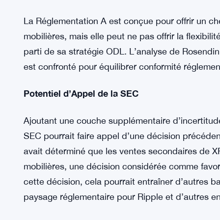
Malgré ce revers, Rosendin estime que Ripple pe
XRP aux institutions américaines. Il indique que 
l’injonction en recherchant une exemption fédéral
particulier, Rosendin souligne la Réglementation
Cependant, cette exemption comporte ses propres 
pour ODL à 75 millions de dollars par an, une cont
ambitieux plans de croissance de Ripple.
La Réglementation A est conçue pour offrir un ch
mobilières, mais elle peut ne pas offrir la flexibil
parti de sa stratégie ODL. L’analyse de Rosendin
est confronté pour équilibrer conformité réglemen
Potentiel d’Appel de la SEC