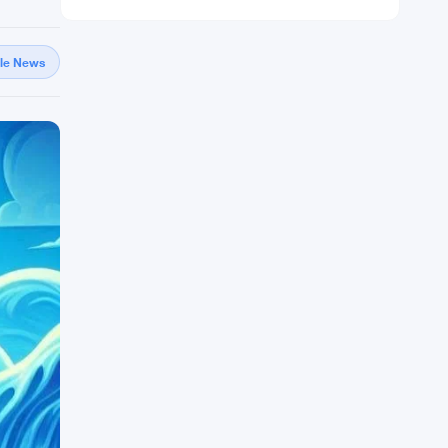
gle News