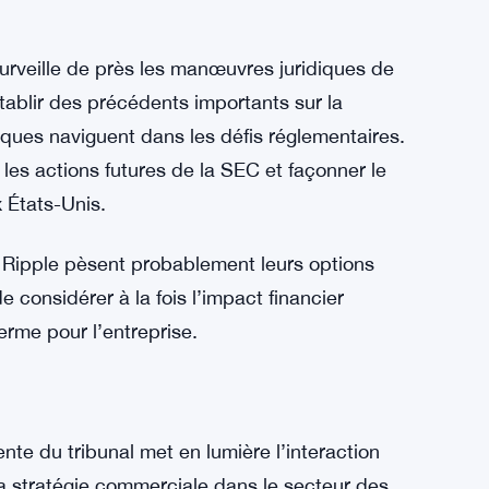
 il y a des spéculations selon lesquelles la
e de juillet 2023. Cette décision antérieure
XRP n’étaient pas classées comme des valeurs
able à Ripple. Si la SEC décide de contester
tailles juridiques et potentiellement modifier le
ntreprises de cryptomonnaies.
rveille de près les manœuvres juridiques de
établir des précédents importants sur la
iques naviguent dans les défis réglementaires.
r les actions futures de la SEC et façonner le
 États-Unis.