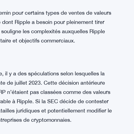
ut encore réussir sans vendre directement des
Ripple pourrait potentiellement contourner
e en matière de valeurs mobilières. En
 A comme une voie possible pour Ripple.
limitations : elle plafonne les ventes de XRP
rainte qui pourrait ne pas être idéale pour les
emin pour certains types de ventes de valeurs
ité dont Ripple a besoin pour pleinement tirer
 souligne les complexités auxquelles Ripple
taire et objectifs commerciaux.