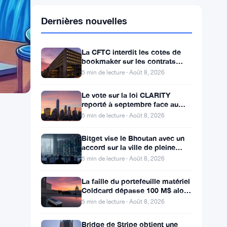
Dernières nouvelles
La CFTC interdit les cotes de
bookmaker sur les contrats
d’événements de Kalshi et
5 min de lecture · Août 8, 2026
Polymarket
Le vote sur la loi CLARITY
reporté à septembre face au
seuil des 60 voix pour le projet
5 min de lecture · Août 8, 2026