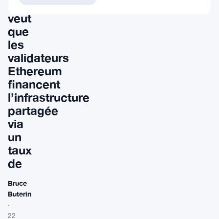
Kleros
veut
que
les
validateurs
Ethereum
financent
l’infrastructure
partagée
via
un
taux
de
Bruce
Buterin
·
22