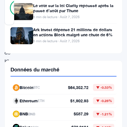
30
Vérifié
Le vote sur la loi Clarity repoussé après la
97
votes
%
pause d’août par Thune
RÉEL
5 min de lecture · Août 7, 2026
Mis à jour 2 mois il y a
Ark Invest dépense 21 millions de dollars
Le
en actions Block malgré une chute de 6%
5 min de lecture · Août 7, 2026
fondateur
de
Kleros
Données du marché
a
proposé
une
Bitcoin
$64,352.72
BTC
▼ -0.53%
idée
Ethereum
$1,902.93
ETH
▼ -0.28%
qui
pourrait
BNB
$587.29
BNB
▼ -1.21%
transformer