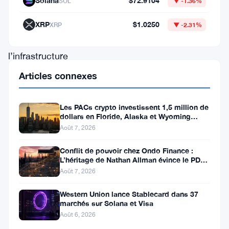
Solana
$72.9104
SOL
▼ -1.36%
la
façon
XRP
$1.0250
XRP
▼ -2.31%
dont
l’infrastructure
partagée
Articles connexes
d’Ethereum
est
Les PACs crypto investissent 1,5 million de
dollars en Floride, Alaska et Wyoming
financée.
après un revers au Michigan
Août 7, 2026
L’idée
:
Conflit de pouvoir chez Ondo Finance :
L’héritage de Nathan Allman évince le PDG
un
Ian De Bode le 24 juillet
Août 7, 2026
taux
Western Union lance Stablecard dans 37
de
marchés sur Solana et Visa
redirection
Août 6, 2026