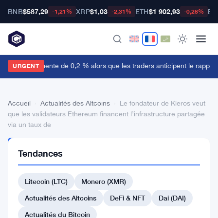
BNB
$587,29
XRP
$1,03
ETH
$1 902,93
BT
-1,21%
-2,31%
-0,28%
e dollar augmente de 0,2 % alors que les traders anticipent le rapport 
URGENT
Accueil
›
Actualités des Altcoins
›
Le fondateur de Kleros veut
que les validateurs Ethereum financent l’infrastructure partagée
via un taux de
ACTUALITÉS
Tendances
DES
ALTCOINS
Le
Litecoin (LTC)
Monero (XMR)
fondateur
Actualités des Altcoins
DeFi & NFT
Dai (DAI)
de
Actualités du Bitcoin