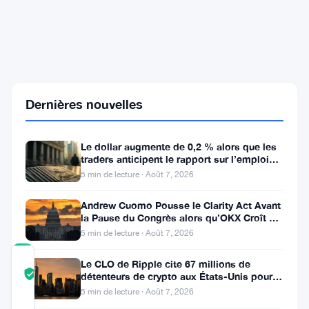
Le
fondateur
de
Kleros
veut
que
les
Dernières nouvelles
validateurs
Ethereum
financent
l'infrastructure
Le dollar augmente de 0,2 % alors que les
partagée
traders anticipent le rapport sur l’emploi
via
aux États-Unis
5 min de lecture · Août 7, 2026
un
taux
Andrew Cuomo Pousse le Clarity Act Avant
de
la Pause du Congrès alors qu’OKX Croît en
Europe
5 min de lecture · Août 7, 2026
COMMUNITY
Le CLO de Ripple cite 67 millions de
TRUST
Vérifié
détenteurs de crypto aux États-Unis pour
SCORE
faire avancer la loi CLARITY
5 min de lecture · Août 7, 2026