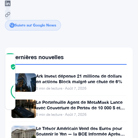
Suivre sur Google News
Dernières nouvelles
COMMUNITY
TRUST
Vérifié
SCORE
Ark Invest dépense 21 millions de dollars
en actions Block malgré une chute de 6%
41
Vérifié
5 min de lecture · Août 7, 2026
85
votes
%
RÉEL
Le Portefeuille Agent de MetaMask Lance
Mis à jour 9 mois il y a
avec Couverture de Pertes de 10 000 $ et
Modes de Trading Doubles
5 min de lecture · Août 7, 2026
Le
Le Trésor Américain Vend des Euros pour
Dogecoin
Soutenir le Yen — la BCE Informée Après