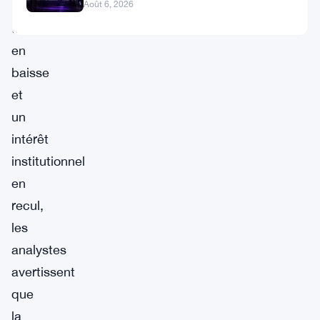
indicateurs
Août 6, 2026
techniques
en
baisse
et
un
intérêt
institutionnel
en
recul,
les
analystes
avertissent
que
la