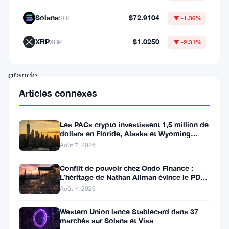
grandes
Solana
$72.9104
SOL
▼ -1.36%
positions,
XRP
$1.0250
effaçant
XRP
▼ -2.31%
une
grande
partie
Articles connexes
du
rebond
Les PACs crypto investissent 1,5 million de
dollars en Floride, Alaska et Wyoming
observé
après un revers au Michigan
Août 7, 2026
ces
Conflit de pouvoir chez Ondo Finance :
dernières
L’héritage de Nathan Allman évince le PDG
semaines.
Ian De Bode le 24 juillet
Août 7, 2026
Avec
Western Union lance Stablecard dans 37
des
marchés sur Solana et Visa