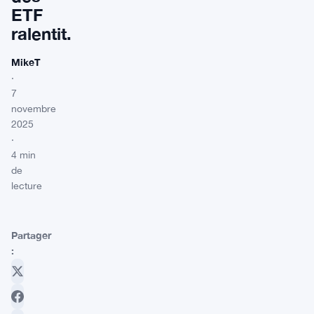
ETF
ralentit.
MikeT
·
7
novembre
2025
·
4 min
de
lecture
Partager
: