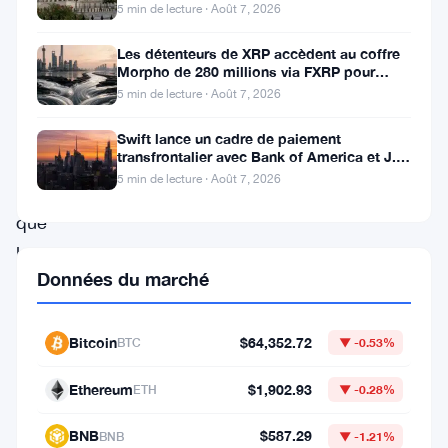
(
DOGE
)
Coup
5 min de lecture · Août 7, 2026
subit
Les détenteurs de XRP accèdent au coffre
une
Morpho de 280 millions via FXRP pour
emprunter des RLUSD
5 min de lecture · Août 7, 2026
nouvelle
pression
Swift lance un cadre de paiement
transfrontalier avec Bank of America et J.P.
vendeuse
Morgan dans 25 pays
5 min de lecture · Août 7, 2026
alors
que
les
Données du marché
investisseurs
baleines
Bitcoin
$64,352.72
BTC
▼ -0.53%
continuent
de
Ethereum
$1,902.93
ETH
▼ -0.28%
liquider
BNB
$587.29
de
BNB
▼ -1.21%