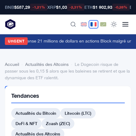
BNB
$587,29
XRP
$1,03
ETH
$1 902,93
BT
-1,21%
-2,31%
-0,28%
rk Invest dépense 21 millions de dollars en actions Block malgré une
URGENT
Accueil
›
Actualités des Altcoins
›
Le Dogecoin risque de
passer sous les 0,15 $ alors que les baleines se retirent et que la
dynamique des ETF ralentit.
ACTUALITÉS
Tendances
DES
ALTCOINS
Le
Actualités du Bitcoin
Litecoin (LTC)
Dogecoin
DeFi & NFT
Zcash (ZEC)
risque
Actualités des Altcoins