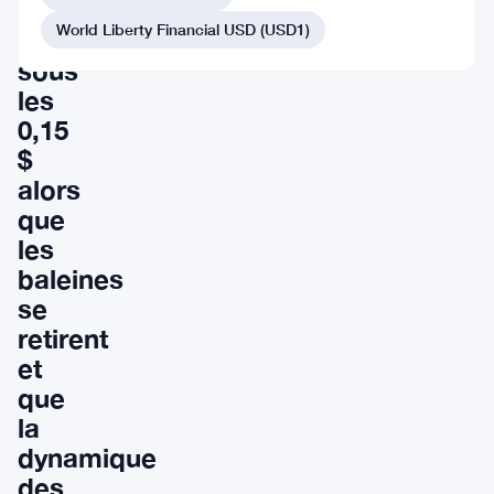
de
World Liberty Financial USD (USD1)
passer
sous
les
0,15
$
alors
que
les
baleines
se
retirent
et
que
la
dynamique
des