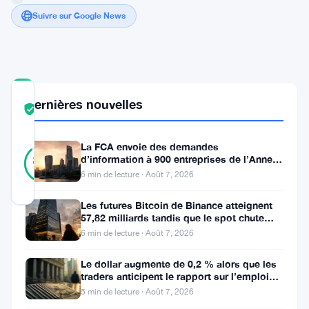
Suivre sur Google News
COMMUNITY
Dernières nouvelles
TRUST
Vérifié
SCORE
La FCA envoie des demandes
43
Vérifié
d’information à 900 entreprises de l’Annexe
88
votes
%
1 contre le blanchiment
6 min de lecture · Août 7, 2026
RÉEL
Mis à jour 1 an il y a
Les futures Bitcoin de Binance atteignent
57,82 milliards tandis que le spot chute
Le
huit fois
6 min de lecture · Août 7, 2026
Bitcoin
Le dollar augmente de 0,2 % alors que les
se
traders anticipent le rapport sur l’emploi
aux États-Unis
maintient
5 min de lecture · Août 7, 2026