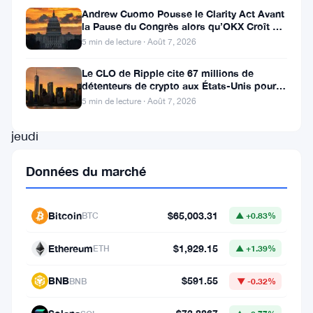
autour
Andrew Cuomo Pousse le Clarity Act Avant
de
la Pause du Congrès alors qu’OKX Croît en
Europe
5 min de lecture · Août 7, 2026
115
000
Le CLO de Ripple cite 67 millions de
détenteurs de crypto aux États-Unis pour
$
faire avancer la loi CLARITY
5 min de lecture · Août 7, 2026
ce
jeudi
pendant
Données du marché
la
session
Bitcoin
$65,003.31
BTC
▲ +0.83%
asiatique,
alors
Ethereum
$1,929.15
ETH
▲ +1.39%
que
BNB
$591.55
BNB
▼ -0.32%
le
volume