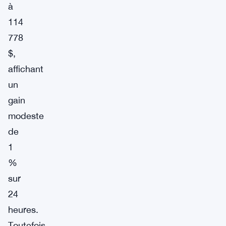
à
114
778
$,
affichant
un
gain
modeste
de
1
%
sur
24
heures.
Toutefois,