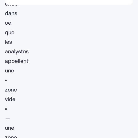
entré
dans
ce
que
les
analystes
appellent
une
«
zone
vide
»
—
une
zone