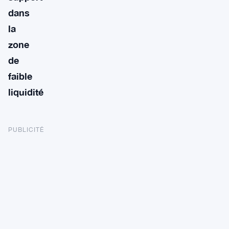
dans
la
zone
de
faible
liquidité
PUBLICITÉ