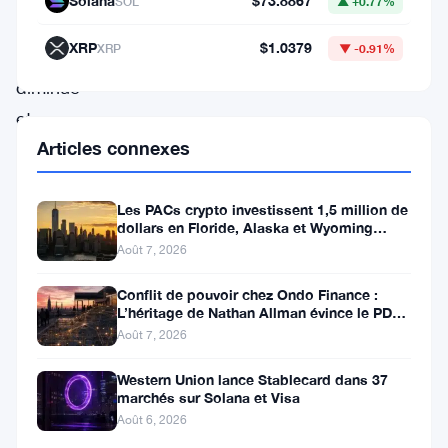
Solana
$73.8867
SOL
▲ +0.77%
de
XRP
$1.0379
XRP
▼ -0.91%
transactions
diminue
et
Articles connexes
que
la
conviction
Les PACs crypto investissent 1,5 million de
dollars en Floride, Alaska et Wyoming
du
après un revers au Michigan
Août 7, 2026
marché
Conflit de pouvoir chez Ondo Finance :
s’affaiblit.
L’héritage de Nathan Allman évince le PDG
Ian De Bode le 24 juillet
Selon
Août 7, 2026
Glassnode,
Western Union lance Stablecard dans 37
l’actif
marchés sur Solana et Visa
Août 6, 2026
est