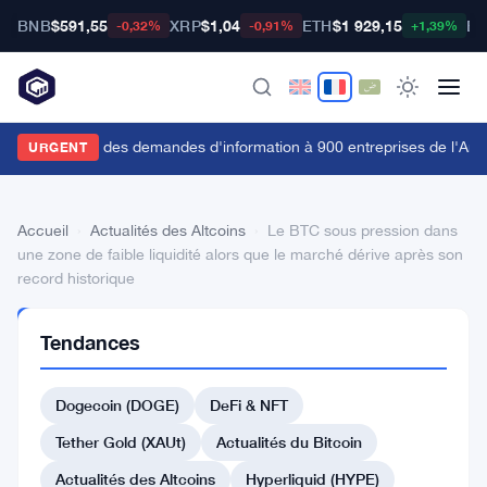
BNB
$591,55
XRP
$1,04
ETH
$1 929,15
BT
-0,32%
-0,91%
+1,39%
a FCA envoie des demandes d'information à 900 entreprises de l'Anne
URGENT
Accueil
›
Actualités des Altcoins
›
Le BTC sous pression dans
une zone de faible liquidité alors que le marché dérive après son
record historique
ACTUALITÉS
Tendances
DES
ALTCOINS
Le
Dogecoin (DOGE)
DeFi & NFT
BTC
Tether Gold (XAUt)
Actualités du Bitcoin
sous
Actualités des Altcoins
Hyperliquid (HYPE)