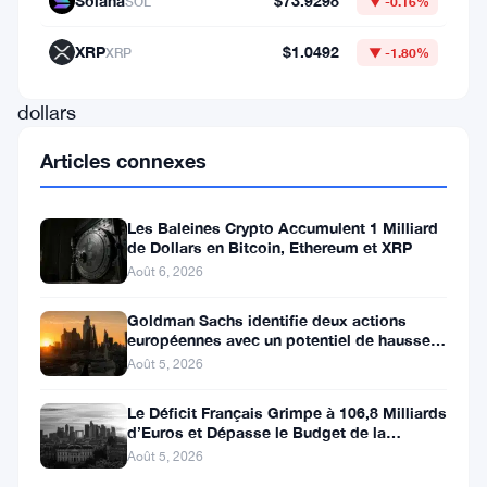
Solana
$73.9298
SOL
▼ -0.16%
600
millions
XRP
$1.0492
XRP
▼ -1.80%
de
dollars
effectué
Articles connexes
par
Justin
Les Baleines Crypto Accumulent 1 Milliard
Sun,
de Dollars en Bitcoin, Ethereum et XRP
Août 6, 2026
le
fondateur
Goldman Sachs identifie deux actions
européennes avec un potentiel de hausse
de
de plus de 100 %
Août 5, 2026
Tron,
Le Déficit Français Grimpe à 106,8 Milliards
sur
d’Euros et Dépasse le Budget de la
la
Défense
Août 5, 2026
plateforme