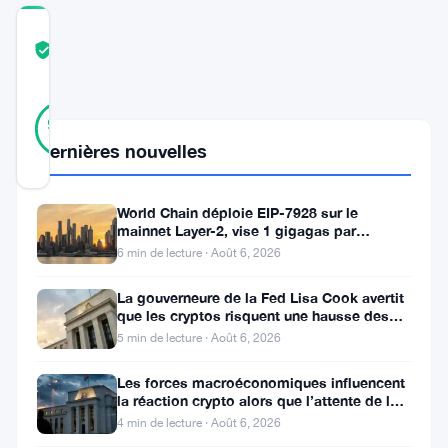
COMMUNITY
TRUST
Vérifié
SCORE
14
Vérifié
93
votes
%
RÉEL
Dernières nouvelles
Mis à jour 1 an il y a
World Chain déploie EIP-7928 sur le
Le
mainnet Layer-2, vise 1 gigagas par
seconde
système
6 min de lecture · Août 6, 2026
de
La gouverneure de la Fed Lisa Cook avertit
finance
que les cryptos risquent une hausse des
taux
5 min de lecture · Août 6, 2026
décentralisée
(DeFi)
Les forces macroéconomiques influencent
la réaction crypto alors que l’attente de la
d’Ethereum
Fed se poursuit
4 min de lecture · Août 6, 2026
a