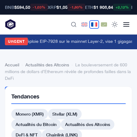
BNB
$594,50
XRP
$1,05
ETH
$1 908,64
BT
-1,03%
-1,80%
+2,12%
orld Chain déploie EIP-7928 sur le mainnet Layer-2, vise 1 gigagas p
URGENT
Accueil
›
Actualités des Altcoins
›
Le bouleversement de 600
millions de dollars d’Ethereum révèle de profondes failles dans la
DeFi
ACTUALITÉS
Tendances
DES
ALTCOINS
Le
Monero (XMR)
Stellar (XLM)
bouleversement
Actualités du Bitcoin
Actualités des Altcoins
de
DeFi & NFT
Chainlink (LINK)