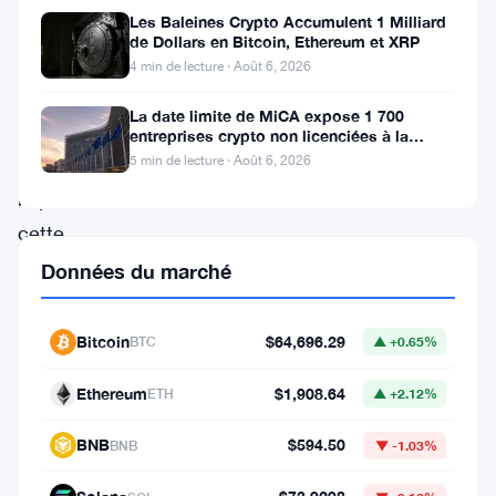
Les Baleines Crypto Accumulent 1 Milliard
subi
de Dollars en Bitcoin, Ethereum et XRP
une
4 min de lecture · Août 6, 2026
sérieuse
La date limite de MiCA expose 1 700
mise
entreprises crypto non licenciées à la
fraude par usurpation
à
5 min de lecture · Août 6, 2026
l’épreuve
cette
semaine,
Données du marché
provoquée
par
Bitcoin
$64,696.29
BTC
▲ +0.65%
un
Ethereum
$1,908.64
ETH
▲ +2.12%
retrait
massif
BNB
$594.50
BNB
▼ -1.03%
de