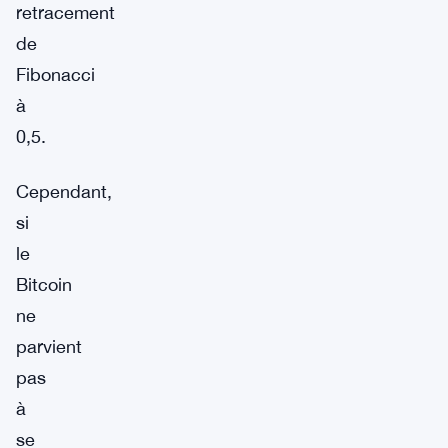
retracement
de
Fibonacci
à
0,5.
Cependant,
si
le
Bitcoin
ne
parvient
pas
à
se