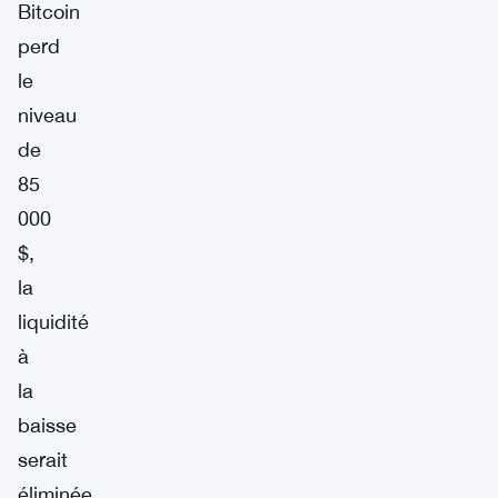
Bitcoin
perd
le
niveau
de
85
000
$,
la
liquidité
à
la
baisse
serait
éliminée