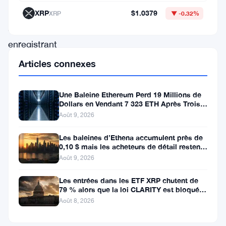
000
XRP
$1.0379
XRP
▼ -0.32%
$,
enregistrant
une
Articles connexes
légère
baisse
Une Baleine Ethereum Perd 19 Millions de
Dollars en Vendant 7 323 ETH Après Trois
au
Ans de Staking
Août 9, 2026
cours
des
Les baleines d’Ethena accumulent près de
0,10 $ mais les acheteurs de détail restent
dernières
à l’écart
Août 9, 2026
24
Les entrées dans les ETF XRP chutent de
heures
79 % alors que la loi CLARITY est bloquée
avant la pause du Sénat
et
Août 8, 2026
une