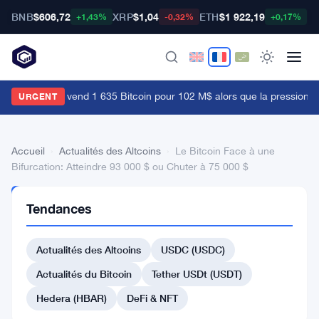
BNB
$606,72
XRP
$1,04
ETH
$1 922,19
B
+1,43%
-0,32%
+0,17%
mpery Digital vend 1 635 Bitcoin pour 102 M$ alors que la pression coll
URGENT
Accueil
›
Actualités des Altcoins
›
Le Bitcoin Face à une
Bifurcation: Atteindre 93 000 $ ou Chuter à 75 000 $
ACTUALITÉS
Tendances
DES
ALTCOINS
Le
Actualités des Altcoins
USDC (USDC)
Bitcoin
Actualités du Bitcoin
Tether USDt (USDT)
Face
Hedera (HBAR)
DeFi & NFT
à