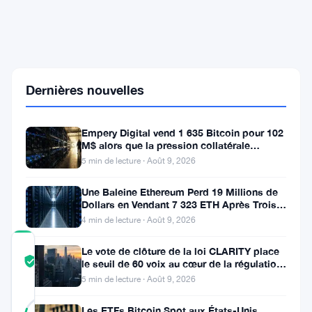
Bitcoin
Face
à
une
Bifurcation:
Atteindre
Dernières nouvelles
93
000
$
ou
Empery Digital vend 1 635 Bitcoin pour 102
Chuter
M$ alors que la pression collatérale
à
s’intensifie
5 min de lecture · Août 9, 2026
75
000
Une Baleine Ethereum Perd 19 Millions de
$
Dollars en Vendant 7 323 ETH Après Trois
Ans de Staking
4 min de lecture · Août 9, 2026
COMMUNITY
Le vote de clôture de la loi CLARITY place
TRUST
Vérifié
le seuil de 60 voix au cœur de la régulation
SCORE
crypto
5 min de lecture · Août 9, 2026
47
Vérifié
Les ETFs Bitcoin Spot aux États-Unis
votes