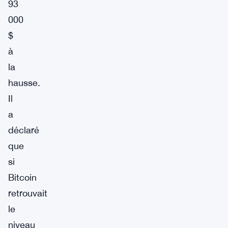
93
000
$
à
la
hausse.
Il
a
déclaré
que
si
Bitcoin
retrouvait
le
niveau