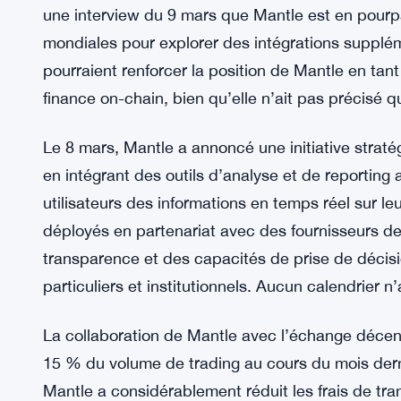
La collaboration de Mantle avec OP-Succinct a ég
protocole annonçant une croissance de 20 % de l’
trimestre. Cette augmentation provient de l’intégr
qui ont amélioré les vitesses de transaction et rédu
plateforme grâce à ces améliorations. Couverture 
Et ensuite ? Mantle reste concentré sur l’expan
une interview du 9 mars que Mantle est en pourpar
mondiales pour explorer des intégrations supplém
pourraient renforcer la position de Mantle en tan
finance on-chain, bien qu’elle n’ait pas précisé qu
Le 8 mars, Mantle a annoncé une initiative stratég
en intégrant des outils d’analyse et de reporting a
utilisateurs des informations en temps réel sur le