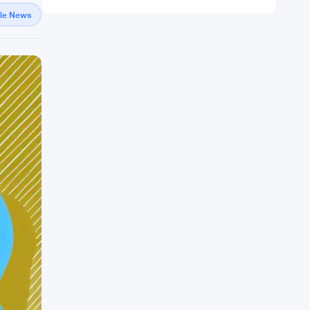
gle News