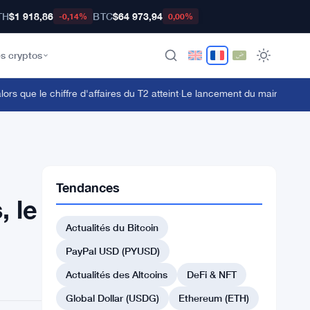
TH
$1 918,86
BTC
$64 973,94
-0,14%
0,00%
s cryptos
ue le chiffre d'affaires du T2 atteint
·
Le lancement du mainnet Fuel of
Tendances
, le
Actualités du Bitcoin
PayPal USD (PYUSD)
Actualités des Altcoins
DeFi & NFT
Global Dollar (USDG)
Ethereum (ETH)