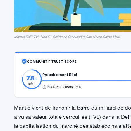
Mantle DeFi TVL Hits $1 Billion as Stablecoin Cap Nears Same Mark
COMMUNITY TRUST SCORE
Probablement Réel
78
%
RÉEL
Mis à jour 5 mois il y a
Mantle vient de franchir la barre du milliard de d
a vu sa valeur totale verrouillée (TVL) dans la DeF
la capitalisation du marché des stablecoins a atte