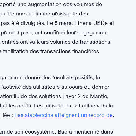
ôle sur le marché d’Aave, où il a dépassé
aux. Le réseau a également vu les dépôts en
ligne une liquidité significative de
se passe encore plus de choses en coulisses.
rapporté une augmentation des volumes de
montre une confiance croissante des
nt pas été divulgués. Le 5 mars, Ethena USDe et
 premier plan, ont confirmé leur engagement
 entités ont vu leurs volumes de transactions
 facilitation des transactions financières