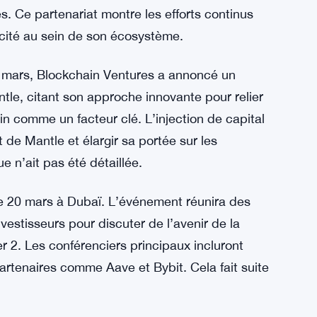
 données de premier plan, offrant une
on améliorées pour les investisseurs
’a été donné.
ntralisé mETH a conduit à une augmentation de
er. L’intégration des solutions Layer 2 de
nsaction, rendant la plateforme plus attrayante
s. Ce partenariat montre les efforts continus
cacité au sein de son écosystème.
 7 mars, Blockchain Ventures a annoncé un
tle, citant son approche innovante pour relier
ain comme un facteur clé. L’injection de capital
 de Mantle et élargir sa portée sur les
e n’ait pas été détaillée.