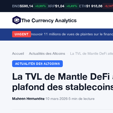
BNB
$598,14
XRP
$1,04
ETH
$1 918,86
+0,99%
+0,49%
-0,14
The Currency Analytics
livres pour promouvoir 11 millions de vues de plaintes sur le financem
URGENT
Accueil
›
Actualités des Altcoins
›
La TVL de Mantle DeFi attei
ACTUALITÉS DES ALTCOINS
La TVL de Mantle DeFi at
plafond des stablecoin
Maheen Hernandez
·
10 mars 2026
·
5 min de lecture