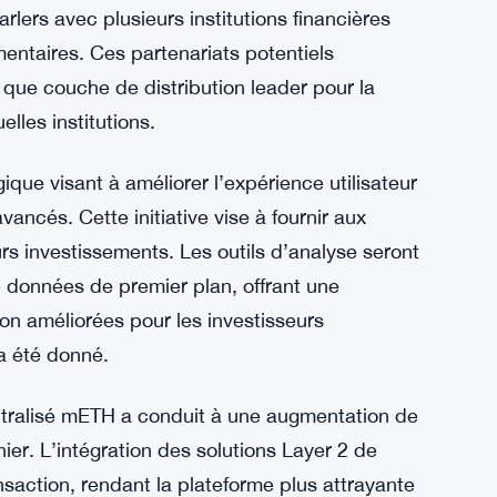
alement donné des résultats positifs, le
activité des utilisateurs au cours du dernier
ation fluide des solutions Layer 2 de Mantle,
it les coûts. Les utilisateurs ont afflué vers la
liée :
Les stablecoins atteignent un record de
.
sion de son écosystème. Bao a mentionné dans
lers avec plusieurs institutions financières
entaires. Ces partenariats potentiels
t que couche de distribution leader pour la
elles institutions.
ique visant à améliorer l’expérience utilisateur
vancés. Cette initiative vise à fournir aux
urs investissements. Les outils d’analyse seront