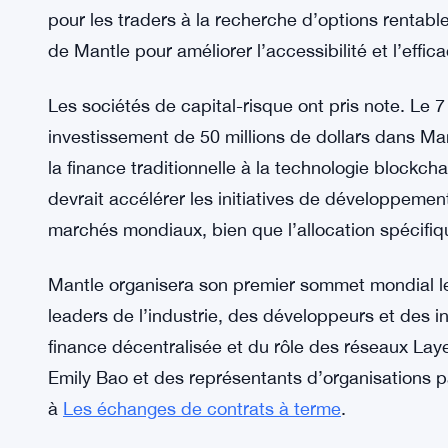
déployés en partenariat avec des fournisseurs de
transparence et des capacités de prise de décisi
particuliers et institutionnels. Aucun calendrier n
La collaboration de Mantle avec l’échange déce
15 % du volume de trading au cours du mois derni
Mantle a considérablement réduit les frais de tra
pour les traders à la recherche d’options rentable
de Mantle pour améliorer l’accessibilité et l’effi
Les sociétés de capital-risque ont pris note. Le
investissement de 50 millions de dollars dans Man
la finance traditionnelle à la technologie blockch
devrait accélérer les initiatives de développement
marchés mondiaux, bien que l’allocation spécifiqu