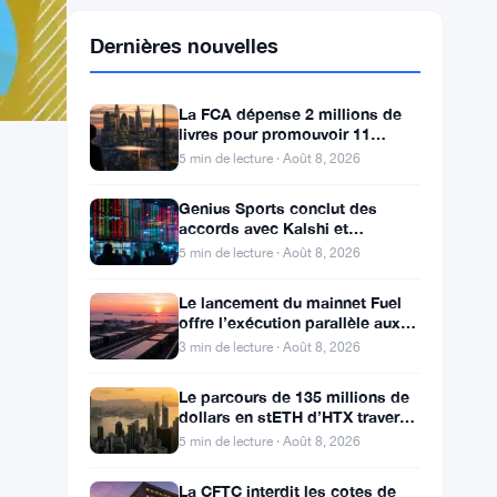
Dernières nouvelles
La FCA dépense 2 millions de
livres pour promouvoir 11
millions de vues de plaintes sur
5 min de lecture · Août 8, 2026
le financement
Genius Sports conclut des
accords avec Kalshi et
Polymarket alors que le chiffre
5 min de lecture · Août 8, 2026