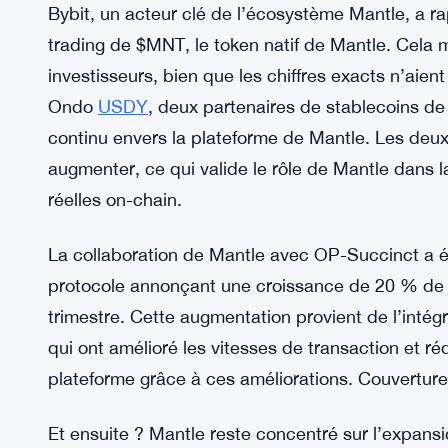
montrent que nous sommes sur la bonne voie. »
L’écosystème de Mantle se renforce grâce à son r
1,25 milliard de dollars en prêts et emprunts tot
USDT0 dépasser 600 millions de dollars, ce qui sou
stablecoins circulant sur la plateforme. Mais il 
Bybit, un acteur clé de l’écosystème Mantle, a 
trading de $MNT, le token natif de Mantle. Cela 
investisseurs, bien que les chiffres exacts n’aie
Ondo
USDY
, deux partenaires de stablecoins de
continu envers la plateforme de Mantle. Les deux
augmenter, ce qui valide le rôle de Mantle dans la
réelles on-chain.