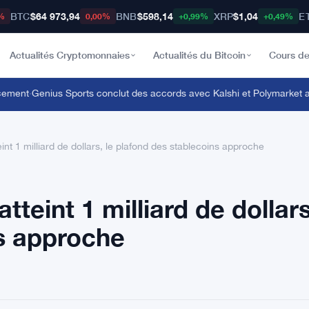
BTC
$64 973,94
BNB
$598,14
XRP
$1,04
E
%
0,00%
+0,99%
+0,49%
Actualités Cryptomonnaies
Actualités du Bitcoin
Cours de
ent
·
Genius Sports conclut des accords avec Kalshi et Polymarket alors q
nt 1 milliard de dollars, le plafond des stablecoins approche
teint 1 milliard de dollars
s approche