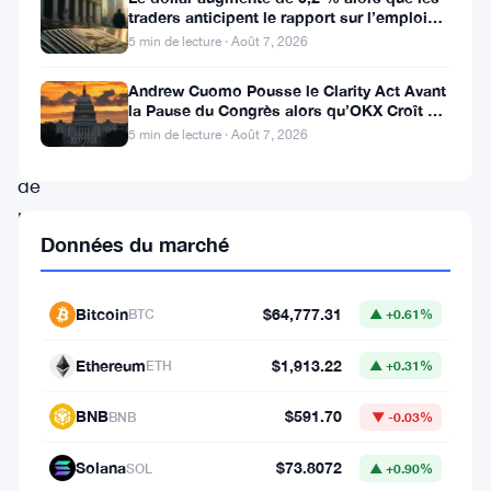
indexés
traders anticipent le rapport sur l’emploi
aux États-Unis
5 min de lecture · Août 7, 2026
sur
le
Andrew Cuomo Pousse le Clarity Act Avant
la Pause du Congrès alors qu’OKX Croît en
dollar
Europe
5 min de lecture · Août 7, 2026
viennent
de
battre
Données du marché
des
records.
Bitcoin
$64,777.31
BTC
▲ +0.61%
La
capitalisation
Ethereum
$1,913.22
ETH
▲ +0.31%
du
BNB
$591.70
BNB
▼ -0.03%
marché
des
Solana
$73.8072
SOL
▲ +0.90%