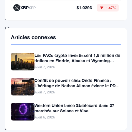
stablecoins
XRP
$1.0293
XRP
▼ -1.47%
a
atteint
un
sommet
Articles connexes
historique
de
Les PACs crypto investissent 1,5 million de
dollars en Floride, Alaska et Wyoming
313
après un revers au Michigan
Août 7, 2026
milliards
Conflit de pouvoir chez Ondo Finance :
de
L’héritage de Nathan Allman évince le PDG
dollars
Ian De Bode le 24 juillet
Août 7, 2026
dimanche,
Western Union lance Stablecard dans 37
alors
marchés sur Solana et Visa
Août 6, 2026
que
les