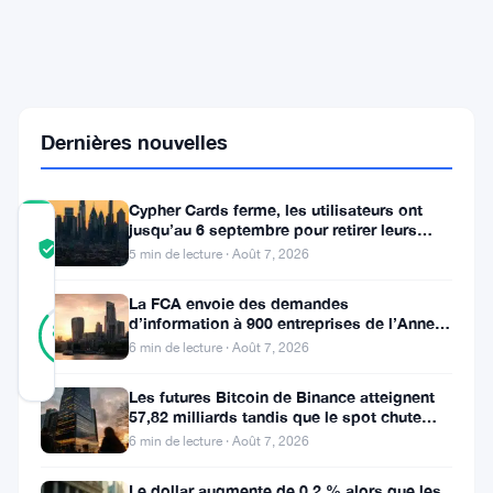
as
Iran
Crisis
Sparks
Flight
to
Dernières nouvelles
Safety
Cypher Cards ferme, les utilisateurs ont
COMMUNITY
jusqu’au 6 septembre pour retirer leurs
fonds
TRUST
Vérifié
5 min de lecture · Août 7, 2026
SCORE
La FCA envoie des demandes
43
Vérifié
d’information à 900 entreprises de l’Annexe
86
votes
%
1 contre le blanchiment
6 min de lecture · Août 7, 2026
RÉEL
Mis à jour 5 mois il y a
Les futures Bitcoin de Binance atteignent
57,82 milliards tandis que le spot chute
huit fois
Les
6 min de lecture · Août 7, 2026
tokens
Le dollar augmente de 0,2 % alors que les