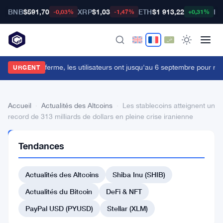
BNB
$591,70
XRP
$1,03
ETH
$1 913,22
BT
-0,03%
-1,47%
+0,31%
ypher Cards ferme, les utilisateurs ont jusqu'au 6 septembre pour retir
URGENT
Accueil
›
Actualités des Altcoins
›
Les stablecoins atteignent un
record de 313 milliards de dollars en pleine crise iranienne
ACTUALITÉS
Tendances
DES
ALTCOINS
Les
Actualités des Altcoins
Shiba Inu (SHIB)
stablecoins
Actualités du Bitcoin
DeFi & NFT
atteignent
PayPal USD (PYUSD)
Stellar (XLM)
un