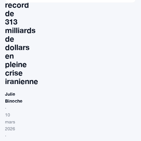
record
de
313
milliards
de
dollars
en
pleine
crise
iranienne
Julie
Binoche
·
10
mars
2026
·