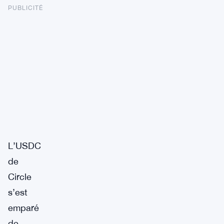
PUBLICITÉ
L’USDC
de
Circle
s’est
emparé
de