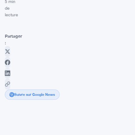
5 min
de
lecture
Partager
:
Suivre sur Google News
Stablecoins
Hit
$313B
Record