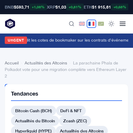
BNB
$593,71
XRP
$1,03
ETH
$1 915,61
B
+1,08%
+0,81%
+0,68%
a CFTC interdit les cotes de bookmaker sur les contrats d'événements
URGENT
Accueil
›
Actualités des Altcoins
›
La parachaine Phala de
Polkadot vote pour une migration complète vers Ethereum Layer
2
ACTUALITÉS
Tendances
DES
ALTCOINS
La
Bitcoin Cash (BCH)
DeFi & NFT
parachaine
Actualités du Bitcoin
Zcash (ZEC)
Phala
Hyperliquid (HYPE)
Actualités des Altcoins