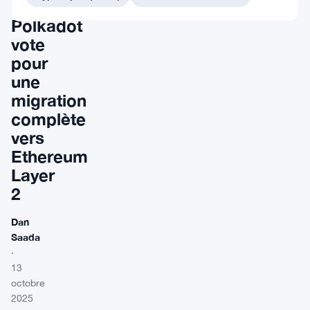
de
Polkadot
vote
pour
une
migration
complète
vers
Ethereum
Layer
2
Dan
Saada
·
13
octobre
2025