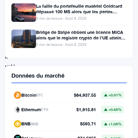
La faille du portefeuille matériel Coldcard
en
dépasse 100 M$ alors que les pertes
cryptos de juillet atteignent
tant
5 min de lecture · Août 8, 2026
que
Bridge de Stripe obtient une licence MiCA
parachaine
alors que le registre crypto de l’UE atteint
324 prestataires
5 min de lecture · Août 8, 2026
Polkadot
,
a
voté
Données du marché
pour
migrer
complètement
Bitcoin
$64,937.55
BTC
▲ +0.91%
vers
Ethereum
$1,915.61
ETH
▲ +0.68%
l’écosystème
Ethereum.
BNB
$593.71
BNB
▲ +1.08%
Ce