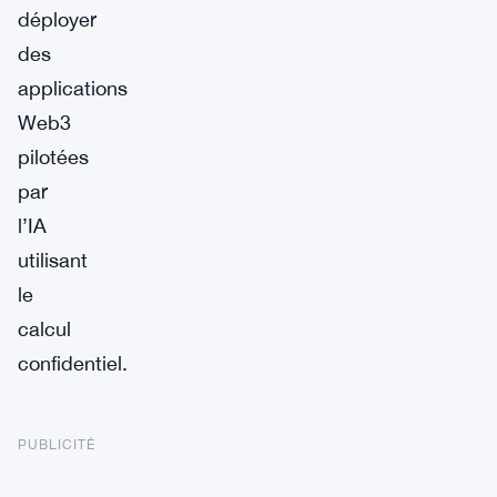
déployer
des
applications
Web3
pilotées
par
l’IA
utilisant
le
calcul
confidentiel.
PUBLICITÉ