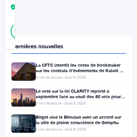
COMMUNITY
TRUST
Vérifié
SCORE
22
Vérifié
86
votes
%
RÉEL
Mis à jour 10 mois il y a
Dernières nouvelles
Phala
La CFTC interdit les cotes de bookmaker
Network,
sur les contrats d’événements de Kalshi et
Polymarket
5 min de lecture · Août 8, 2026
un
projet
Le vote sur la loi CLARITY reporté à
septembre face au seuil des 60 voix pour le
basé
projet de loi crypto
5 min de lecture · Août 8, 2026
sur
l’IA
Bitget vise le Bhoutan avec un accord sur
la ville de pleine conscience de Gelephu
initialement
5 min de lecture · Août 8, 2026
lancé