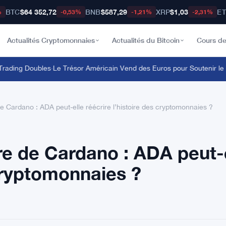
BTC
$64 352,72
BNB
$587,29
XRP
$1,03
E
%
-0,53%
-1,21%
-2,31%
Actualités Cryptomonnaies
Actualités du Bitcoin
Cours de
ding Doubles
·
Le Trésor Américain Vend des Euros pour Soutenir le Y
 Cardano : ADA peut-elle réécrire l’histoire des cryptomonnaies ?
e de Cardano : ADA peut-
 cryptomonnaies ?