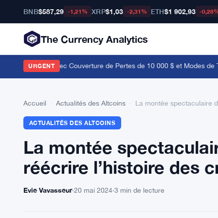
BNB
$587,29
XRP
$1,03
ETH
$1 902,93
-1,21%
-2,31%
-0,28
The Currency Analytics
taMask Lance avec Couverture de Pertes de 10 000 $ et Modes de Tra
URGENT
Accueil
›
Actualités des Altcoins
›
La montée spectaculaire de
ACTUALITÉS DES ALTCOINS
La montée spectaculair
réécrire l’histoire des
Evie Vavasseur
·
20 mai 2024
·
3 min de lecture