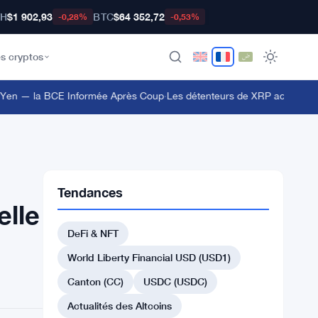
TH
$1 902,93
BTC
$64 352,72
-0,28%
-0,53%
s cryptos
en — la BCE Informée Après Coup
·
Les détenteurs de XRP accèdent au 
Tendances
elle
DeFi & NFT
World Liberty Financial USD (USD1)
Canton (CC)
USDC (USDC)
Actualités des Altcoins