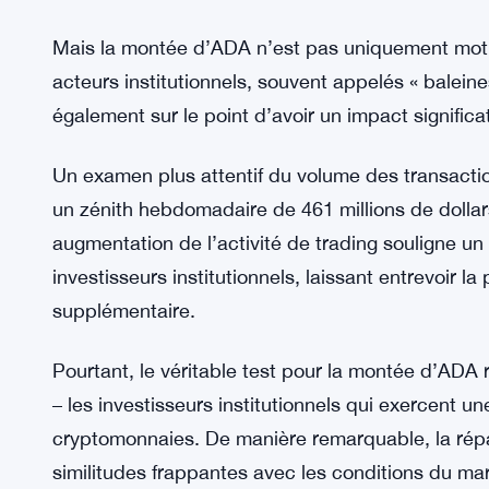
une réalité saisissante : seuls 40 % des détente
positions profitables.
L’importance de franchir le seuil de 0,49 $ ne p
prix pourrait potentiellement faire baisser le rat
critique de 55 %, déclenchant un effet d’entraîn
les investisseurs se précipitent pour capitaliser s
Mais la montée d’ADA n’est pas uniquement motivé
acteurs institutionnels, souvent appelés « baleine
également sur le point d’avoir un impact significat
Un examen plus attentif du volume des transactio
un zénith hebdomadaire de 461 millions de dolla
augmentation de l’activité de trading souligne un