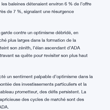
 possibilité d’un potentiel de hausse
éside dans le retour des « baleines originales »
une influence considérable sur les marchés des
rtition actuelle des parts d’ADA présente des
rché en 2021, lorsque la cryptomonnaie a
les baleines détenaient environ 6 % de l’offre
près de 7 %, signalant une résurgence
 garde contre un optimisme débridé, en
hé plus larges dans la formation de la
tteint son zénith, l’élan ascendant d’ADA
travant sa quête pour revisiter son plus haut