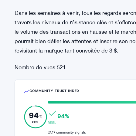
historique.
Néanmoins, la récente montée de Cardano a inje
communauté des cryptomonnaies. Alors que la mon
résurgence potentielle des baleines dressent un t
rentabilité des détenteurs existants et la nature
obstacles importants sur le chemin du succès d
Dans les semaines à venir, tous les regards seron
travers les niveaux de résistance clés et s’effor
le volume des transactions en hausse et le marc
pourrait bien défier les attentes et inscrire son 
revisitant la marque tant convoitée de 3 $.
Nombre de vues
521