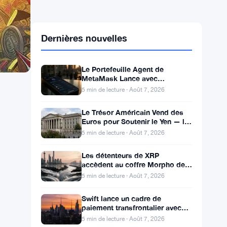
Dernières nouvelles
Le Portefeuille Agent de
MetaMask Lance avec
Couverture de Pertes de 10 000
5 min de lecture · Août 7, 2026
$ et Modes de Trading Doubles
Le Trésor Américain Vend des