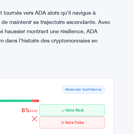
cté un sentiment palpable d’optimisme dans la
tée des investissements particuliers et la
ableau prometteur, des défis persistent. La
 capricieuse des cycles de marché sont des
’ADA.
t tournés vers ADA alors qu’il navigue à
ce de maintenir sa trajectoire ascendante. Avec
hé haussier montrant une résilience, ADA
nom dans l’histoire des cryptomonnaies en