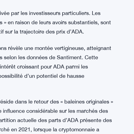
urs actuels d’ADA se trouvent dans des
eut être surestimée. Une percée à ce niveau de
io des détenteurs en perte en dessous du seuil
ement d’un intérêt d’achat renouvelé alors que
ur les opportunités de profit.
e par les investisseurs particuliers. Les
s » en raison de leurs avoirs substantiels, sont
if sur la trajectoire des prix d’ADA.
ns révèle une montée vertigineuse, atteignant
rs selon les données de Santiment. Cette
 intérêt croissant pour ADA parmi les