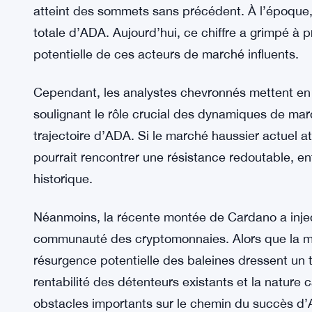
investisseurs institutionnels, laissant entrevoir la
supplémentaire.
Pourtant, le véritable test pour la montée d’ADA r
– les investisseurs institutionnels qui exercent 
cryptomonnaies. De manière remarquable, la répa
similitudes frappantes avec les conditions du ma
atteint des sommets sans précédent. À l’époque, 
totale d’ADA. Aujourd’hui, ce chiffre a grimpé à 
potentielle de ces acteurs de marché influents.
Cependant, les analystes chevronnés mettent en
soulignant le rôle crucial des dynamiques de marc
trajectoire d’ADA. Si le marché haussier actuel a
pourrait rencontrer une résistance redoutable, en