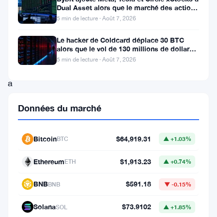
semaine,
Dual Asset alors que le marché des actions
tokenisées atteint
5 min de lecture · Août 7, 2026
le
marché
Le hacker de Coldcard déplace 30 BTC
alors que le vol de 130 millions de dollars
des
entre dans une nouvelle phase
5 min de lecture · Août 7, 2026
cryptomonnaies
a
subi
Données du marché
une
secousse
Bitcoin
$64,919.31
BTC
▲ +1.03%
importante
avec
Ethereum
$1,913.23
ETH
▲ +0.74%
une
BNB
$591.18
BNB
▼ -0.15%
baisse
marquée
Solana
$73.9102
SOL
▲ +1.85%