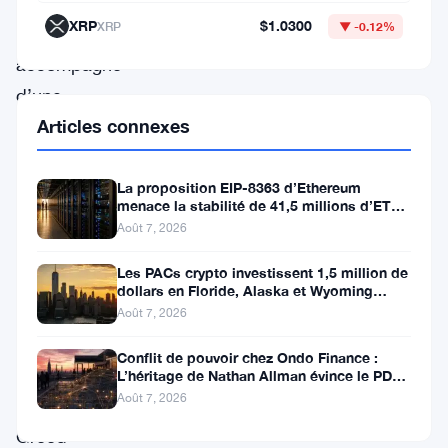
de
XRP
$1.0300
XRP
▼ -0.12%
Bitcoin,
accompagné
d’une
Articles connexes
dégradation
notable
du
La proposition EIP-8363 d’Ethereum
menace la stabilité de 41,5 millions d’ETH
sentiment
stakés et de la DeFi
Août 7, 2026
des
Les PACs crypto investissent 1,5 million de
investisseurs.
dollars en Floride, Alaska et Wyoming
après un revers au Michigan
Le
Août 7, 2026
Bitcoin
Conflit de pouvoir chez Ondo Finance :
Fear
L’héritage de Nathan Allman évince le PDG
Ian De Bode le 24 juillet
Août 7, 2026
&
Greed