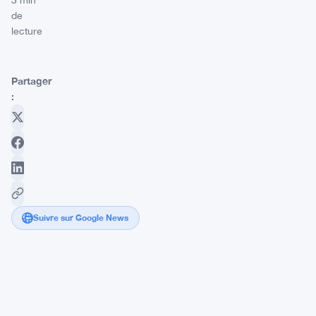
3 min
de
lecture
Partager
:
Suivre sur Google News
La
Crise
de
Confiance