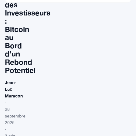
des
Investisseurs
:
Bitcoin
au
Bord
d’un
Rebond
Potentiel
Jean-
Luc
Maracon
·
28
septembre
2025
·