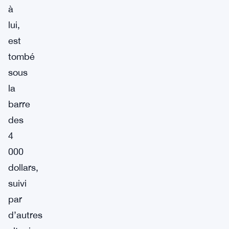
à
lui,
est
tombé
sous
la
barre
des
4
000
dollars,
suivi
par
d’autres