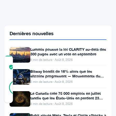
des
Investisseurs
:
Bitcoin
au
Bord
Dernières nouvelles
d'un
Rebond
Potentiel
Lummis pousse la loi CLARITY au-delà des
300 pages avec un vote en septembre
5 min de lecture · Août 8, 2026
COMMUNITY
TRUST
Vérifié
Bitway bondit de 16% alors que les
SCORE
altcoins progressent — Mouvements du
jour 8 août
11
2 min de lecture · Août 8, 2026
Vérifié
91
votes
%
RÉEL
Le Canada crée 75 000 emplois en juillet
Mis à jour 10 mois il y a
tandis que les États-Unis en perdent 23
000, Bitcoin reste à 65K
5 min de lecture · Août 8, 2026
Cette
Bybit ajoute Meta, Tesla et Circle xStocks à