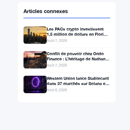
Ethereum
$1,902.53
ETH
▼ -0.32%
BNB
$592.94
BNB
▼ -0.26%
Solana
$72.6559
SOL
▼ -1.82%
XRP
$1.0363
XRP
▼ -2.33%
Articles connexes
Les PACs crypto investissent
1,5 million de dollars en Floride,
Alaska et Wyoming après un
Août 7, 2026
revers au Michigan
Conflit de pouvoir chez Ondo
Finance : L’héritage de Nathan
Allman évince le PDG Ian De
Août 7, 2026