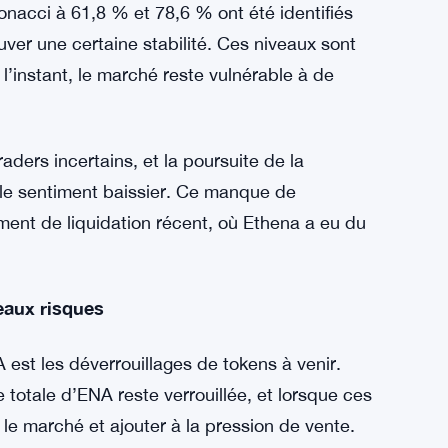
du marché d’Ethena est fermement baissière.
ie de creux et de sommets de plus en plus bas
ique une pression baissière persistante. De
D) a chuté régulièrement depuis décembre, ce
renforce la perspective baissière.
qui pourraient offrir une bouée de sauvetage
nacci à 61,8 % et 78,6 % ont été identifiés
uver une certaine stabilité. Ces niveaux sont
 l’instant, le marché reste vulnérable à de
ders incertains, et la poursuite de la
 le sentiment baissier. Ce manque de
ement de liquidation récent, où Ethena a eu du