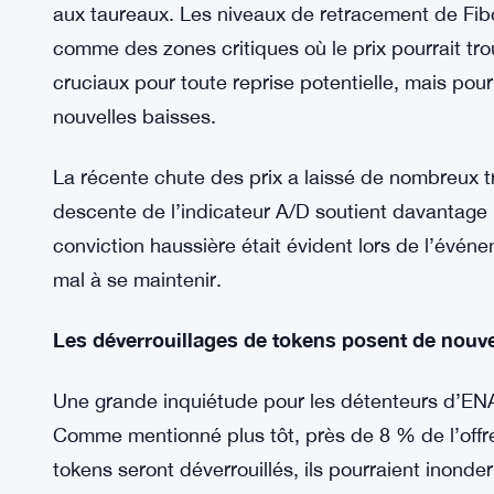
Du point de vue technique, la structure globale 
L’action des prix a été caractérisée par une sér
au cours des trois dernières semaines, ce qui ind
plus, l’indicateur Accumulation/Distribution (A/
qui reflète l’absence d’un intérêt d’achat fort et 
Cependant, il existe des niveaux de soutien clés 
aux taureaux. Les niveaux de retracement de Fibo
comme des zones critiques où le prix pourrait tro
cruciaux pour toute reprise potentielle, mais pour
nouvelles baisses.
La récente chute des prix a laissé de nombreux tra
descente de l’indicateur A/D soutient davantage
conviction haussière était évident lors de l’évén