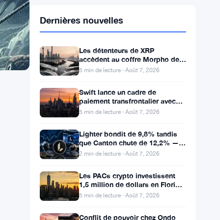
Dernières nouvelles
Les détenteurs de XRP
accèdent au coffre Morpho de
280 millions via FXRP pour
5 min de lecture · Août 7, 2026
emprunter des RLUSD
Swift lance un cadre de
paiement transfrontalier avec
Bank of America et J.P. Morgan
5 min de lecture · Août 7, 2026