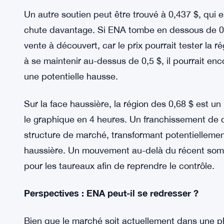
Niveaux clés à surveiller
Malgré la perspective baissière actuelle, les tra
dans certains niveaux de soutien clés. Le niveau 
surveiller, car il représente un bloc d’ordres haus
déclenché un rallye. Si Ethena peut maintenir ce s
cela dépende du sentiment général du marché et d
Un autre soutien peut être trouvé à 0,437 $, qui es
chute davantage. Si ENA tombe en dessous de 0,5
vente à découvert, car le prix pourrait tester la r
à se maintenir au-dessus de 0,5 $, il pourrait enc
une potentielle hausse.
Sur la face haussière, la région des 0,68 $ est u