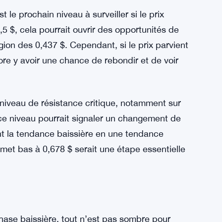
ders peuvent encore trouver un certain espoir
de prix de 0,5 $ est un niveau important à
sier significatif datant de novembre qui a
outien, il y a un potentiel de reprise, bien que
e l’activité de trading.
t le prochain niveau à surveiller si le prix
 $, cela pourrait ouvrir des opportunités de
égion des 0,437 $. Cependant, si le prix parvient
ore y avoir une chance de rebondir et de voir
n niveau de résistance critique, notamment sur