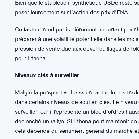
mal à se maintenir.
Les déverrouillages de tokens posent de nouv
Une grande inquiétude pour les détenteurs d’ENA 
Comme mentionné plus tôt, près de 8 % de l’offre 
tokens seront déverrouillés, ils pourraient inonde
Bien que le stablecoin synthétique USDe reste soli
peser lourdement sur l’action des prix d’ENA.
Ce facteur rend particulièrement important pour l
préparer à une volatilité potentielle dans les mois
pression de vente due aux déverrouillages de toke
pour Ethena.