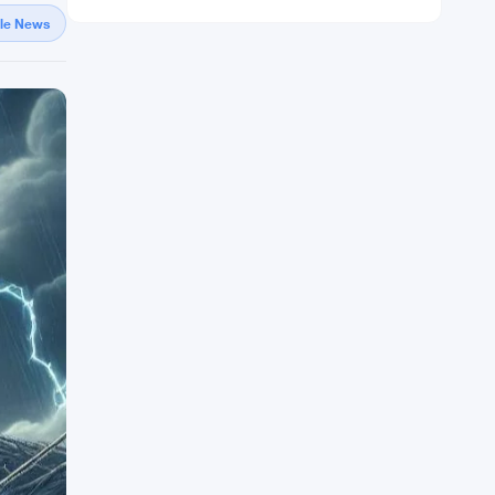
gle News