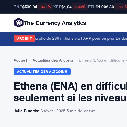
BNB
$592,94
XRP
$1,04
ETH
$1 902,53
-0,26%
-2,33%
-0,32
The Currency Analytics
ent au coffre Morpho de 280 millions via FXRP pour emprunter des 
URGENT
Accueil
›
Actualités des Altcoins
›
Ethena (ENA) en difficulté
ACTUALITÉS DES ALTCOINS
Ethena (ENA) en difficu
seulement si les nivea
Julie Binoche
·
6 février 2025
·
5 min de lecture