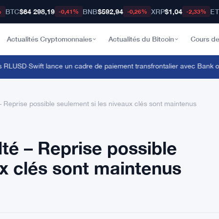
BTC
$64 298,19
BNB
$592,94
XRP
$1,04
E
%
-0,41%
-0,26%
-2,33%
Actualités Cryptomonnaies
Actualités du Bitcoin
Cours de
RLUSD
·
Swift lance un cadre de paiement transfrontalier avec Bank of 
 – Reprise possible seulement si les niveaux clés sont maintenus
lté – Reprise possible
ux clés sont maintenus