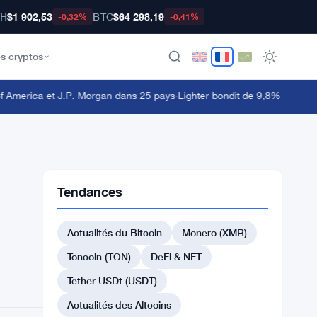
TH
$1 902,53
BTC
$64 298,19
-0,32%
-0,41%
s cryptos
America et J.P. Morgan dans 25 pays
·
Lighter bondit de 9,8% tandis q
Tendances
Actualités du Bitcoin
Monero (XMR)
Toncoin (TON)
DeFi & NFT
Tether USDt (USDT)
Actualités des Altcoins