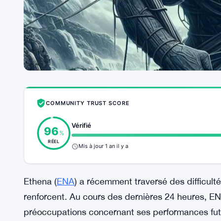
COMMUNITY TRUST SCORE
Vérifié
96
%
RÉEL
Mis à jour 1 an il y a
Ethena (
ENA
) a récemment traversé des difficult
renforcent. Au cours des dernières 24 heures, EN
préoccupations concernant ses performances futu