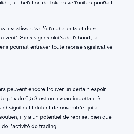
eaux risques
est les déverrouillages de tokens à venir.
totale d’ENA reste verrouillée, et lorsque ces
r le marché et ajouter à la pression de vente.
de, la libération de tokens verrouillés pourrait
es investisseurs d’être prudents et de se
 à venir. Sans signes clairs de rebond, la
ns pourrait entraver toute reprise significative