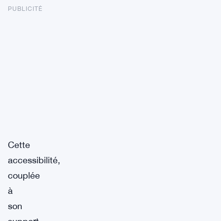
PUBLICITÉ
Cette
accessibilité,
couplée
à
son