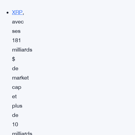
XRP
,
avec
ses
181
milliards
$
de
market
cap
et
plus
de
10
milliards