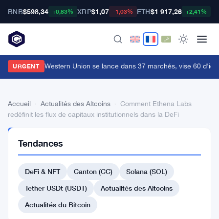
BNB
$598,34
XRP
$1,07
ETH
$1 917,26
B
+0,83%
-1,03%
+2,41%
tablecard de Western Union se lance dans 37 marchés, vise 60 d'ici la
URGENT
Accueil
›
Actualités des Altcoins
›
Comment Ethena Labs
redéfinit les flux de capitaux institutionnels dans la DeFi
ACTUALITÉS
Tendances
DES
ALTCOINS
Comment
DeFi & NFT
Canton (CC)
Solana (SOL)
Ethena
Tether USDt (USDT)
Actualités des Altcoins
Labs
Actualités du Bitcoin
redéfinit