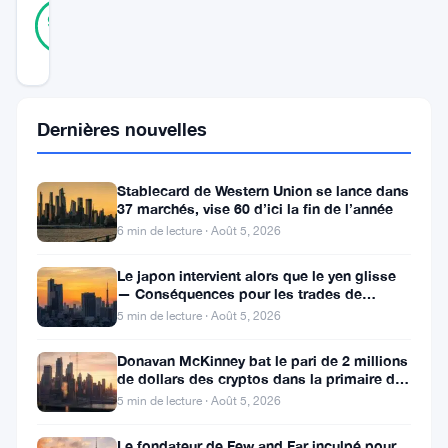
31
Vérifié
94
votes
%
RÉEL
Mis à jour 12 mois il y a
Le
Dernières nouvelles
stablecoin
synthétique
Stablecard de Western Union se lance dans
37 marchés, vise 60 d’ici la fin de l’année
USDe
6 min de lecture · Août 5, 2026
d’Ethena
Labs
Le japon intervient alors que le yen glisse
— Conséquences pour les trades de
a
portage crypto
5 min de lecture · Août 5, 2026
dépassé
Donavan McKinney bat le pari de 2 millions
la
de dollars des cryptos dans la primaire du
13e district du Michigan
barre
5 min de lecture · Août 5, 2026
des
Le fondateur de Few and Far inculpé pour