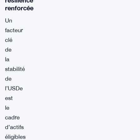
renforcée
Un
facteur
clé
de
la
stabilité
de
l’USDe
est
le
cadre
d’actifs
éligibles