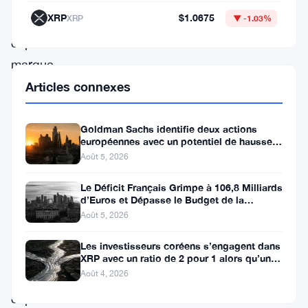
seulement.
XRP
$1.0675
XRP
▼ -1.03%
Ce
cap
marque
un
Articles connexes
tournant
pour
Goldman Sachs identifie deux actions
européennes avec un potentiel de hausse
la
de plus de 100 %
Août 5, 2026
finance
Le Déficit Français Grimpe à 106,8 Milliards
décentralisée
d’Euros et Dépasse le Budget de la
(DeFi),
Défense
Août 5, 2026
alors
Les investisseurs coréens s’engagent dans
que
XRP avec un ratio de 2 pour 1 alors qu’un
canal de 80 jours se
Août 4, 2026
les
capitaux