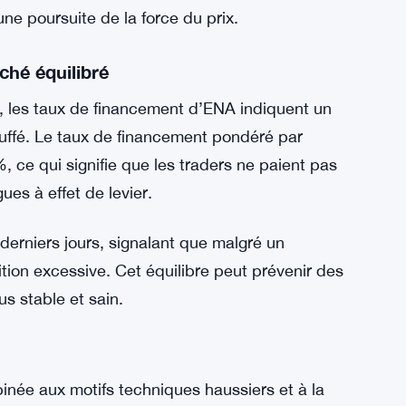
’optimisme généralisé parmi les traders.
mentum haussier, surtout lorsque les acheteurs
. Cependant, un ratio long élevé accroît aussi
 faiblit.
es traders restent engagés, renforçant le
ne poursuite de la force du prix.
hé équilibré
s, les taux de financement d’ENA indiquent un
ffé. Le taux de financement pondéré par
%, ce qui signifie que les traders ne paient pas
es à effet de levier.