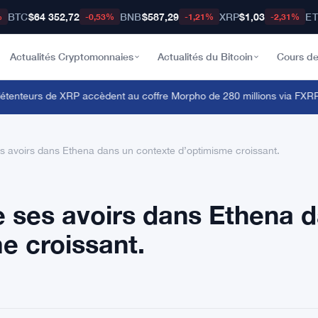
BTC
$64 352,72
BNB
$587,29
XRP
$1,03
E
%
-0,53%
-1,21%
-2,31%
Actualités Cryptomonnaies
Actualités du Bitcoin
Cours de
nteurs de XRP accèdent au coffre Morpho de 280 millions via FXRP 
 avoirs dans Ethena dans un contexte d’optimisme croissant.
 ses avoirs dans Ethena 
e croissant.