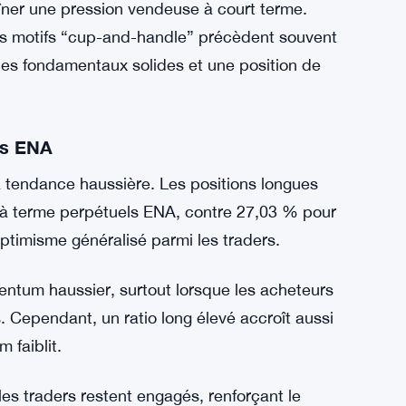
se maintient, l’ENA pourrait viser 0,95 $ puis
i 1,618 — une mesure courante des gains
îner une pression vendeuse à court terme.
 les motifs “cup-and-handle” précèdent souvent
 des fondamentaux solides et une position de
es ENA
 tendance haussière. Les positions longues
 à terme perpétuels ENA, contre 27,03 % pour