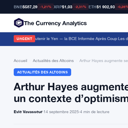
BNB
$587,29
XRP
$1,03
ETH
$1 902,93
-1,21%
-2,31%
-0,28
The Currency Analytics
s Euros pour Soutenir le Yen — la BCE Informée Après Coup
·
Les déte
URGENT
Accueil
›
Actualités des Altcoins
›
Arthur Hayes augmente ses
ACTUALITÉS DES ALTCOINS
Arthur Hayes augmente
un contexte d’optimism
Evie Vavasseur
·
14 septembre 2025
·
4 min de lecture