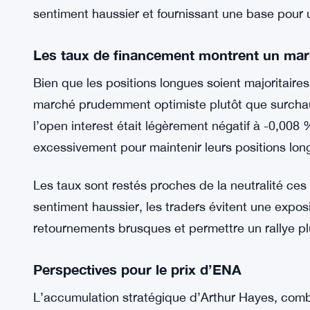
les shorts. Ce ratio long/short de 2,70 souligne l
Une telle position agressive peut stimuler le mo
à effet de levier détiennent des parts importantes
le risque de liquidations soudaines si le momentum
Malgré cela, la tendance dominante indique que l
sentiment haussier et fournissant une base pour u
Les taux de financement montrent un marc
Bien que les positions longues soient majoritaire
marché prudemment optimiste plutôt que surchau
l’open interest était légèrement négatif à -0,008 
excessivement pour maintenir leurs positions longu