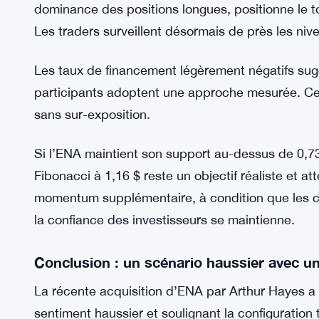
Les taux sont restés proches de la neutralité ces
sentiment haussier, les traders évitent une expos
retournements brusques et permettre un rallye plu
Perspectives pour le prix d’ENA
L’accumulation stratégique d’Arthur Hayes, combi
dominance des positions longues, positionne le t
Les traders surveillent désormais de près les niv
Les taux de financement légèrement négatifs sug
participants adoptent une approche mesurée. Cel
sans sur-exposition.
Si l’ENA maintient son support au-dessus de 0,73