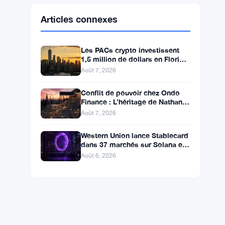
Ethereum
$1,902.93
ETH
▼ -0.28%
BNB
$587.29
BNB
▼ -1.21%
Solana
$72.9104
SOL
▼ -1.36%
XRP
$1.0250
XRP
▼ -2.31%
Articles connexes
Les PACs crypto investissent
1,5 million de dollars en Floride,
Alaska et Wyoming après un
Août 7, 2026
revers au Michigan
Conflit de pouvoir chez Ondo
Finance : L’héritage de Nathan
Allman évince le PDG Ian De
Août 7, 2026