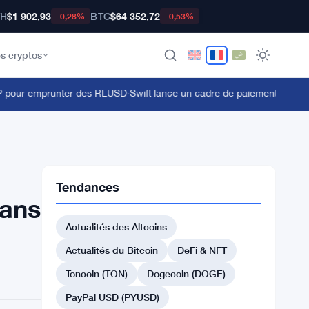
TH
$1 902,93
BTC
$64 352,72
-0,28%
-0,53%
s cryptos
pour emprunter des RLUSD
·
Swift lance un cadre de paiement transfron
Tendances
dans
Actualités des Altcoins
Actualités du Bitcoin
DeFi & NFT
Toncoin (TON)
Dogecoin (DOGE)
PayPal USD (PYUSD)