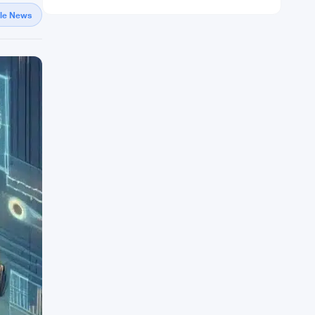
gle News