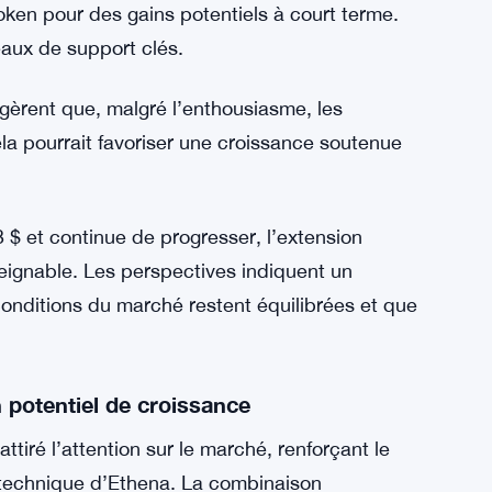
 derniers jours, signalant que malgré un
ition excessive. Cet équilibre peut prévenir des
s stable et sain.
née aux motifs techniques haussiers et à la
oken pour des gains potentiels à court terme.
eaux de support clés.
gèrent que, malgré l’enthousiasme, les
a pourrait favoriser une croissance soutenue
 $ et continue de progresser, l’extension