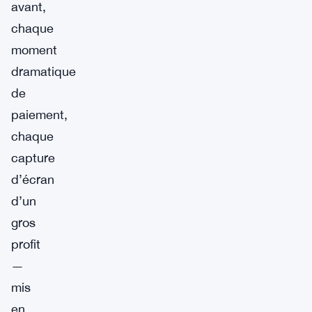
avant,
chaque
moment
dramatique
de
paiement,
chaque
capture
d’écran
d’un
gros
profit
—
mis
en