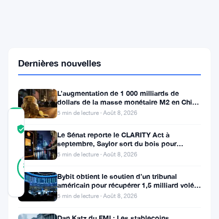
de
1,9
million
de
dollars
dans
Dernières nouvelles
1
100
vidéos
L’augmentation de 1 000 milliards de
dollars de la masse monétaire M2 en Chine
laisse les traders de Bitcoin
5 min de lecture · Août 8, 2026
COMMUNITY
TRUST
Vérifié
Le Sénat reporte le CLARITY Act à
SCORE
septembre, Saylor sort du bois pour
Bitcoin
5 min de lecture · Août 8, 2026
34
Vérifié
85
votes
%
Bybit obtient le soutien d’un tribunal
RÉEL
américain pour récupérer 1,5 milliard volés
Mis à jour 2 mois il y a
par Lazarus
5 min de lecture · Août 8, 2026
Polymarket
Dan Katz du FMI : Les stablecoins