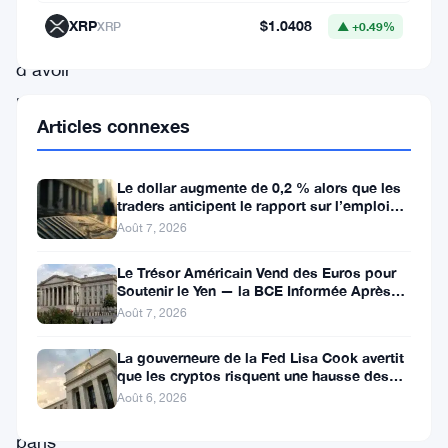
graves
XRP
$1.0408
XRP
▲ +0.49%
accusations
d’avoir
payé
Articles connexes
des
créateurs
Le dollar augmente de 0,2 % alors que les
de
traders anticipent le rapport sur l’emploi
contenu
aux États-Unis
Août 7, 2026
pour
Le Trésor Américain Vend des Euros pour
mettre
Soutenir le Yen — la BCE Informée Après
Coup
Août 7, 2026
en
scène
La gouverneure de la Fed Lisa Cook avertit
que les cryptos risquent une hausse des
de
taux
Août 6, 2026
faux
paris