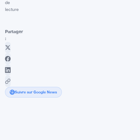
de
lecture
Partager
:
Suivre sur Google News
Polymarket
accusé
de
paris
truqués