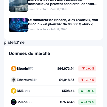
domestiques peuvent accélérer l’adoption
est
du dollar numérique
6 min de lecture · Août 8, 2026
dans
le
Le fondateur de Nansen, Alex Svanevik, voit
Bitcoin à un plancher de 60 000 $ alors que
collimateur.
les actifs tokenisés
5 min de lecture · Août 8, 2026
La
plateforme
de
Données du marché
marché
de
Bitcoin
$64,973.94
BTC
▼ 0.00%
prédiction
fait
Ethereum
$1,918.86
ETH
▼ -0.14%
face
BNB
$598.14
BNB
▲ +0.99%
à
de
Solana
$75.4546
SOL
▲ +1.77%