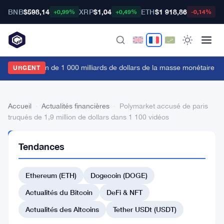
BNB
$598,14
XRP
$1,04
ETH
$1 918,86
B
+0,99%
+0,49%
-0,14%
'augmentation de 1 000 milliards de dollars de la masse monétaire M2 
URGENT
Accueil
›
Actualités financières
›
Polymarket accusé de paris
truqués de 1,9 million de dollars dans 1 100 vidéos
ACTUALITÉS
Tendances
FINANCIÈRES
Polymarket
Ethereum (ETH)
Dogecoin (DOGE)
accusé
de
Actualités du Bitcoin
DeFi & NFT
paris
Actualités des Altcoins
Tether USDt (USDT)
truqués