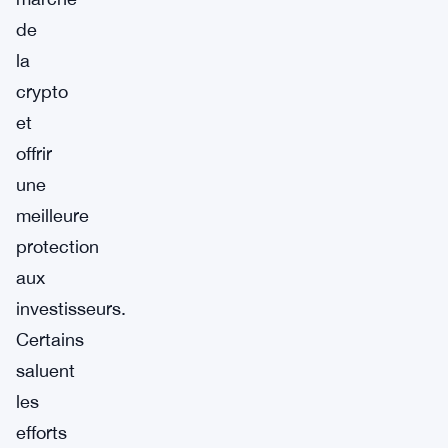
de
la
crypto
et
offrir
une
meilleure
protection
aux
investisseurs.
Certains
saluent
les
efforts