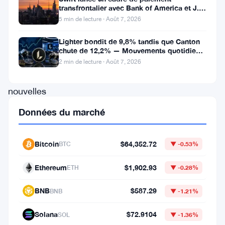
transfrontalier avec Bank of America et J.P.
crypto
Morgan dans 25 pays
5 min de lecture · Août 7, 2026
enregistrées
Lighter bondit de 9,8% tandis que Canton
en
chute de 12,2% — Mouvements quotidiens
vue
du 7 août
2 min de lecture · Août 7, 2026
des
nouvelles
règles
Données du marché
de
l’UE,
Bitcoin
$64,352.72
BTC
▼ -0.53%
une
Ethereum
$1,902.93
démarche
ETH
▼ -0.28%
qui
BNB
$587.29
BNB
▼ -1.21%
divise
Solana
$72.9104
la
SOL
▼ -1.36%