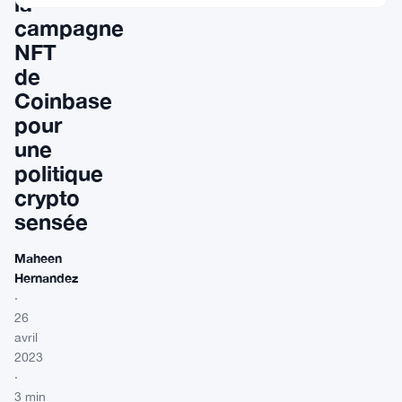
la
campagne
NFT
de
Coinbase
pour
une
politique
crypto
sensée
Maheen
Hernandez
·
26
avril
2023
·
3 min