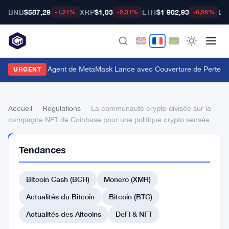
BNB
$587,29
XRP
$1,03
ETH
$1 902,93
BT
-1,21%
-2,31%
-0,28%
e Portefeuille Agent de MetaMask Lance avec Couverture de Pertes d
URGENT
Accueil
›
Regulations
›
La communauté crypto divisée sur la
campagne NFT de Coinbase pour une politique crypto sensée
REGULATIONS
Tendances
La
communauté
Bitcoin Cash (BCH)
Monero (XMR)
crypto
Actualités du Bitcoin
Bitcoin (BTC)
divisée
Actualités des Altcoins
DeFi & NFT
sur