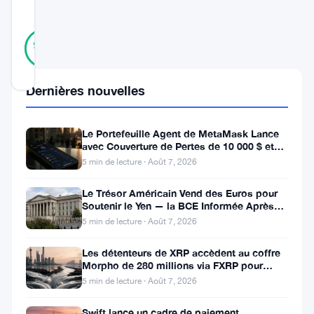
SCORE
18
Vérifié
94
votes
%
RÉEL
Mis à jour 3 ans il y a
Dernières nouvelles
La
Le Portefeuille Agent de MetaMask Lance
France
avec Couverture de Pertes de 10 000 $ et
envisage
Modes de Trading Doubles
5 min de lecture · Août 7, 2026
de
Le Trésor Américain Vend des Euros pour
donner
Soutenir le Yen — la BCE Informée Après
Coup
un
5 min de lecture · Août 7, 2026
traitement
Les détenteurs de XRP accèdent au coffre
Morpho de 280 millions via FXRP pour
accéléré
emprunter des RLUSD
5 min de lecture · Août 7, 2026
aux
entreprises
Swift lance un cadre de paiement