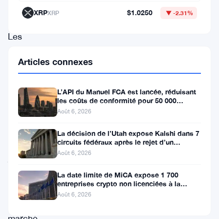
communauté
XRP
$1.0250
XRP
▼ -2.31%
crypto.
Les
régulations
Articles connexes
proposées
visent
L’API du Manuel FCA est lancée, réduisant
à
les coûts de conformité pour 50 000
entreprises britanniques
établir
Août 6, 2026
un
La décision de l’Utah expose Kalshi dans 7
cadre
circuits fédéraux après le rejet d’un
bouclier fédéral
Août 6, 2026
juridique
clair
La date limite de MiCA expose 1 700
entreprises crypto non licenciées à la
pour
fraude par usurpation
Août 6, 2026
le
marché