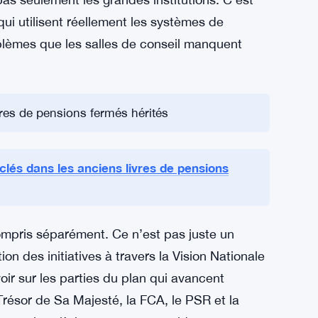
durabilité commerciale de l’infrastructure des
ien intentionnés auparavant. Et la protection
ible mouvante, surtout à mesure que les
e la plupart des cadres réglementaires ne
contributions de l’ensemble de l’écosystème
pas seulement les grandes institutions. C’est
i utilisent réellement les systèmes de
blèmes que les salles de conseil manquent
vres de pensions fermés hérités