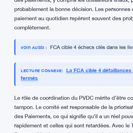
simplement de l’utiliser.
Les deux questions sont réellement difficiles. La 
paiements a fait trébucher de nombreux projets b
des consommateurs dans les paiements est une c
tactiques de fraude évoluent plus rapidement qu
peuvent suivre. La consultation est ouverte aux 
des paiements, y compris les utilisateurs finaux, 
probablement la bonne décision. Les personnes qu
paiement au quotidien repèrent souvent des pro
complètement.
FCA cible 4 échecs clés dans les li
VOIR AUSSI :