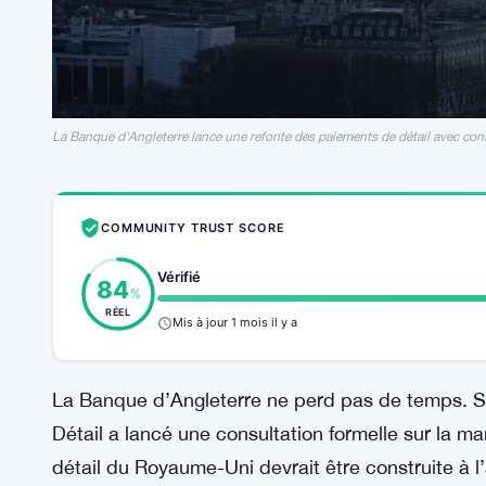
La Banque d'Angleterre lance une refonte des paiements de détail avec con
COMMUNITY TRUST SCORE
Vérifié
84
%
RÉEL
Mis à jour 1 mois il y a
La Banque d’Angleterre ne perd pas de temps. S
Détail a lancé une consultation formelle sur la m
détail du Royaume-Uni devrait être construite à l’