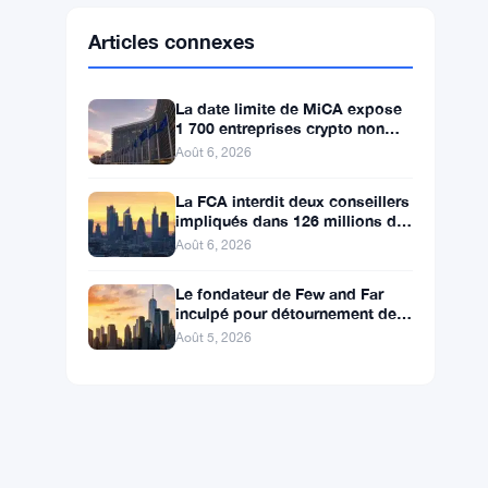
Ethereum
$1,908.64
ETH
▲ +2.12%
BNB
$594.50
BNB
▼ -1.03%
Solana
$73.9298
SOL
▼ -0.16%
XRP
$1.0492
XRP
▼ -1.80%
Articles connexes
La date limite de MiCA expose
1 700 entreprises crypto non
licenciées à la fraude par
Août 6, 2026
usurpation
La FCA interdit deux conseillers
impliqués dans 126 millions de
livres de transferts de retraite
Août 6, 2026