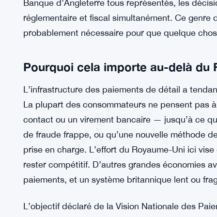
La FCA cible 4 défaillances
LECTURE CONNEXE:
fermés
Le rôle de coordination du PVDC mérite d’être c
tampon. Le comité est responsable de la priorisati
des Paiements, ce qui signifie qu’il a un réel pou
rapidement et celles qui sont retardées. Avec le 
Banque d’Angleterre tous représentés, les décisi
réglementaire et fiscal simultanément. Ce genre d
probablement nécessaire pour que quelque chose
Pourquoi cela importe au-delà du
L’infrastructure des paiements de détail a tendanc
La plupart des consommateurs ne pensent pas à 