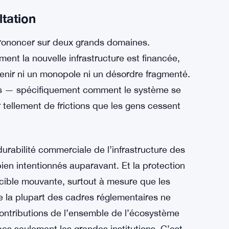
ge les consommateurs contre la criminalité
lexible pour gérer les méthodes de paiement qui
 plus difficile qu’il n’y paraît.
idifier rapidement, et adapter la sécurité ou la
ur cela est coûteux et lent. Le RPIB semble
tation
rononcer sur deux grands domaines.
t la nouvelle infrastructure est financée,
enir ni un monopole ni un désordre fragmenté.
s — spécifiquement comment le système se
r tellement de frictions que les gens cessent