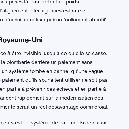
 clés dans les anciens livres de pensions
ompris séparément. Ce n’est pas juste un
on des initiatives à travers la Vision Nationale
voir sur les parties du plan qui avancent
Trésor de Sa Majesté, la FCA, le PSR et la
ons prises là-bas portent un poids
’alignement inter-agences est rare et
 d’aussi complexe puisse réellement aboutir.
 Royaume-Uni
e à être invisible jusqu’à ce qu’elle se casse.
la plomberie derrière un paiement sans