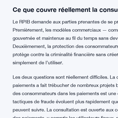
fonctionne commercialement, comment elle protè
financière, et comment elle reste suffisamment f
émergeront dans les années à venir. C’est une tâche
L’infrastructure des paiements a tendance à se rig
flexibilité à un système qui n’a pas été conçu po
conscient de ce risque.
Ce que couvre réellement la consul
Le RPIB demande aux parties prenantes de se p
Premièrement, les modèles commerciaux — commen
gouvernée et maintenue au fil du temps sans dev
Deuxièmement, la protection des consommateur
protège contre la criminalité financière sans crée