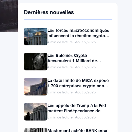
Dernières nouvelles
Les forces macroéconomiques
influencent la réaction crypto
alors que l’attente de la Fed se
4 min de lecture · Août 6, 2026
poursuit
Les Baleines Crypto
Accumulent 1 Milliard de
Dollars en Bitcoin, Ethereum et
4 min de lecture · Août 6, 2026