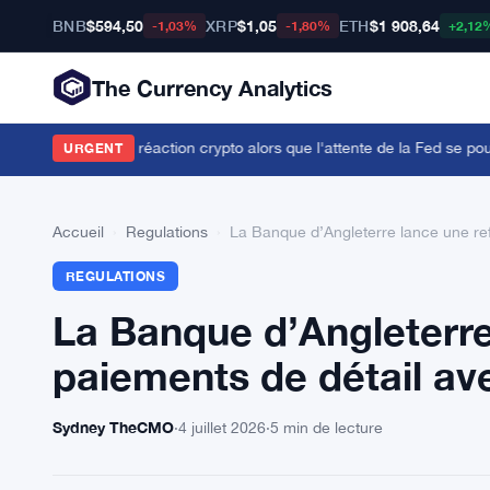
BNB
$594,50
XRP
$1,05
ETH
$1 908,64
-1,03%
-1,80%
+2,12
The Currency Analytics
nfluencent la réaction crypto alors que l'attente de la Fed se poursui
URGENT
Accueil
›
Regulations
›
La Banque d’Angleterre lance une ref
REGULATIONS
La Banque d’Angleterre
paiements de détail av
Sydney TheCMO
·
4 juillet 2026
·
5 min de lecture