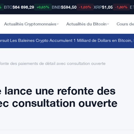
BTC
$64 696,29
BNB
$594,50
XRP
$1,05
E
%
+0,65%
-1,03%
-1,80%
Actualités Cryptomonnaies
Actualités du Bitcoin
Cours de
t
·
Les Baleines Crypto Accumulent 1 Milliard de Dollars en Bitcoin, E
onte des paiements de détail avec consultation ouverte
 lance une refonte des
ec consultation ouverte