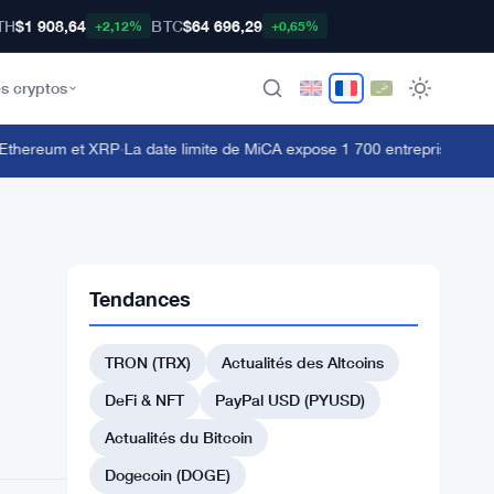
TH
$1 908,64
BTC
$64 696,29
+2,12%
+0,65%
s cryptos
thereum et XRP
·
La date limite de MiCA expose 1 700 entreprises crypto 
Tendances
TRON (TRX)
Actualités des Altcoins
DeFi & NFT
PayPal USD (PYUSD)
Actualités du Bitcoin
Dogecoin (DOGE)