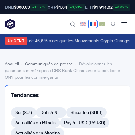
BNB
$600,63
XRP
$1,04
ETH
$1 914,02
B
+1,57%
+0,53%
+0,09%
udiera Bondit de 46,6% alors que les Mouvements Crypto Changent 
URGENT
Accueil
›
Communiqués de presse
›
Révolutionner les
paiements numériques : DBS Bank China lance la solution e-
CNY pour les commerçants
COMMUNIQUÉS
Tendances
DE PRESSE
Révolutionner
Sui (SUI)
DeFi & NFT
Shiba Inu (SHIB)
les
paiements
Actualités du Bitcoin
PayPal USD (PYUSD)
numériques
Actualités des Altcoins