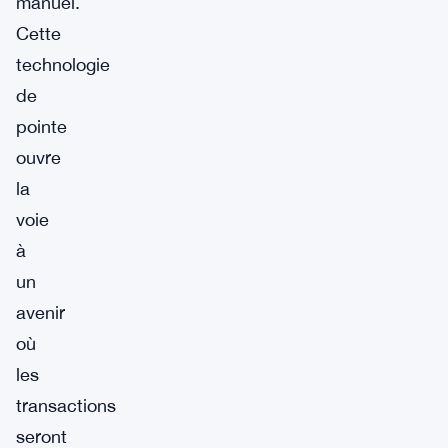
manuel.
Cette
technologie
de
pointe
ouvre
la
voie
à
un
avenir
où
les
transactions
seront