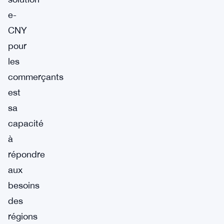
e-
CNY
pour
les
commerçants
est
sa
capacité
à
répondre
aux
besoins
des
régions