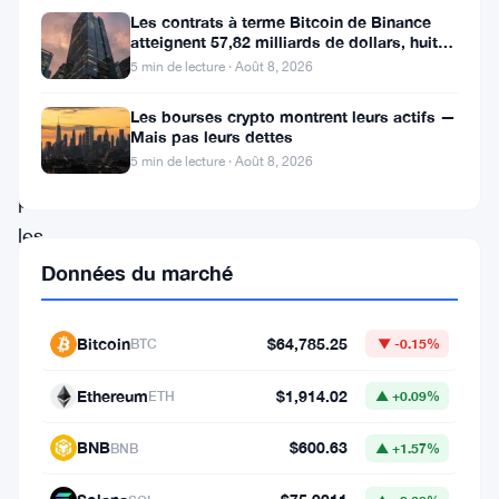
Les contrats à terme Bitcoin de Binance
une
atteignent 57,82 milliards de dollars, huit
solution
fois le volume du marché
5 min de lecture · Août 8, 2026
de
Les bourses crypto montrent leurs actifs —
paiement
Mais pas leurs dettes
5 min de lecture · Août 8, 2026
révolutionnaire
pour
les
transactions
Données du marché
numériques
des
Bitcoin
$64,785.25
BTC
▼ -0.15%
entreprises
Ethereum
$1,914.02
ETH
▲ +0.09%
du
continent.
BNB
$600.63
BNB
▲ +1.57%
La