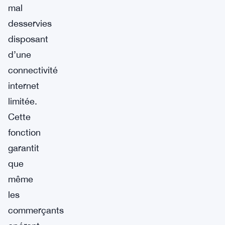
mal
desservies
disposant
d’une
connectivité
internet
limitée.
Cette
fonction
garantit
que
même
les
commerçants