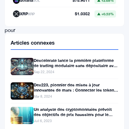
Solana
$75.9011
SOL
▲ +2.68%
solution
e-
XRP
$1.0352
XRP
▲ +0.53%
CNY
pour
les
Articles connexes
commerçants,
alimentée
Dexcelerate lance la première plateforme
par
de trading modulaire sans dépositaire avec
une vitesse inégalée et des récompenses
Sep 22, 2024
le
de parrainage !
yuan
Dex223, pionnier des mises à jour
innovantes de mars : Connecter les tokens
numérique,
ERC-20 et ERC-223 pour une expérience
Mar 8, 2024
DeFi améliorée
offre
Un analyste des cryptomonnaies prévoit
aux
des objectifs de prix haussiers pour le
entreprises
bitcoin et l’ethereum
Juil 6, 2023
clientes