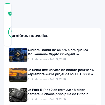
COMMUNITY
TRUST
Vérifié
SCORE
25
Vérifié
84
votes
%
Dernières nouvelles
RÉEL
Mis à jour 3 ans il y a
Audiera Bondit de 46,6% alors que les
Mouvements Crypto Changent —
Mouvements Quotidiens 9 Août
2 min de lecture · Août 9, 2026
La
Le Sénat fixe un vote de clôture pour le 15
septembre sur le projet de loi H.R. 3633 sur
DBS
le marché des cryptos
5 min de lecture · Août 9, 2026
Bank
China
Le Fork BIP-110 se retrouve 18 blocs
derrière la chaîne principale de Bitcoin
a
après la scission des Roughnecks
5 min de lecture · Août 9, 2026
lancé