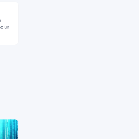
e
ez un