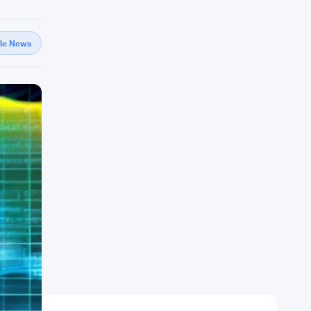
gle News