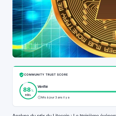
COMMUNITY TRUST SCORE
Vérifié
88
%
RÉEL
Mis à jour 3 ans il y a
Analyse du prix du Litecoin : Le troisième événem