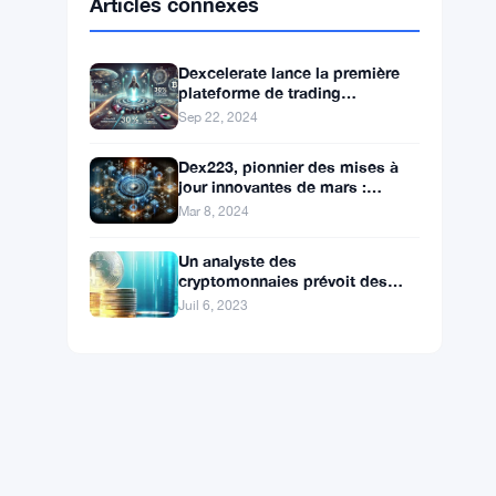
BNB
$592.59
BNB
▲ +0.36%
Solana
$74.0296
SOL
▲ +1.62%
XRP
$1.0238
XRP
▼ -1.04%
Articles connexes
Dexcelerate lance la première
plateforme de trading
modulaire sans dépositaire
Sep 22, 2024
avec une vitesse inégalée et des
récompenses de parrainage !
Dex223, pionnier des mises à
jour innovantes de mars :
Connecter les tokens ERC-20 et
Mar 8, 2024
ERC-223 pour une expérience
DeFi améliorée
Un analyste des