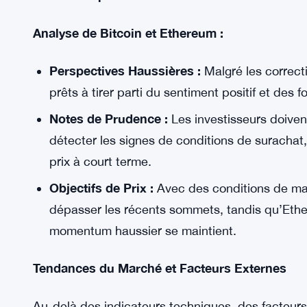
Analyse Technique :
Graphiques Quotidiens :
L’indicateur MACD 
marché. Cependant, des signaux d’avertisseme
MFI, qui signalent des conditions de surachat 
des prix.
Prévisions pour la Semaine à Venir
Analyse de Bitcoin et Ethereum :
Perspectives Haussières :
Malgré les correcti
prêts à tirer parti du sentiment positif et des 
Notes de Prudence :
Les investisseurs doivent
détecter les signes de conditions de surachat,
prix à court terme.