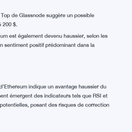
um
tcoins, a enregistré une modeste
actuellement autour de 3 500 $. Comme
sente un mélange de signaux haussiers et de
e Top de Glassnode suggère un possible
 200 $.
um est également devenu haussier, selon les
 sentiment positif prédominant dans la