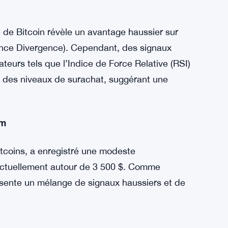
t révèlent un changement positif dans le
timent haussier dominant parmi les participants
ant la valeur de marché par rapport à la
usse, signalant des conditions favorables pour
de Bitcoin révèle un avantage haussier sur
nce Divergence). Cependant, des signaux
teurs tels que l’Indice de Force Relative (RSI)
t des niveaux de surachat, suggérant une