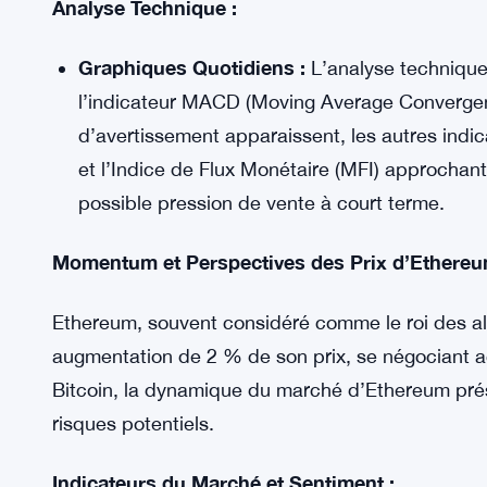
Sentiment Haussier :
Les données de Santimen
sentiment entourant Bitcoin, indiquant un sen
du marché.
Ratio MVRV :
Le ratio MVRV, une mesure évalu
valeur réalisée, a montré une tendance à la ha
un éventuel rallye haussier.
Analyse Technique :
Graphiques Quotidiens :
L’analyse technique 
l’indicateur MACD (Moving Average Converge
d’avertissement apparaissent, les autres indica
et l’Indice de Flux Monétaire (MFI) approchan
possible pression de vente à court terme.