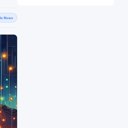
gle News