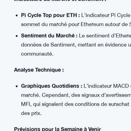
Momentum et Perspectives des Prix d’Ethere
Ethereum, souvent considéré comme le roi des al
augmentation de 2 % de son prix, se négociant 
Bitcoin, la dynamique du marché d’Ethereum pré
risques potentiels.
Indicateurs du Marché et Sentiment :
Pi Cycle Top pour ETH :
L’indicateur Pi Cycl
sommet du marché pour Ethereum autour de 5
Sentiment du Marché :
Le sentiment d’Ethere
données de Santiment, mettant en évidence un
communauté.