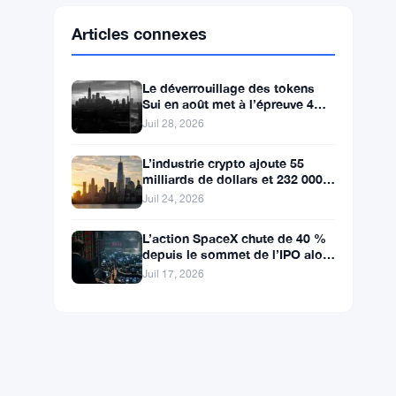
Ethereum
$1,902.93
ETH
▼ -0.28%
BNB
$587.29
BNB
▼ -1.21%
Solana
$72.9104
SOL
▼ -1.36%
XRP
$1.0250
XRP
▼ -2.31%
Articles connexes
Le déverrouillage des tokens
Sui en août met à l’épreuve 4
ans de pression baissière
Juil 28, 2026
L’industrie crypto ajoute 55
milliards de dollars et 232 000
emplois à l’économie
Juil 24, 2026