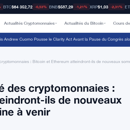
BTC
$64 352,72
BNB
$587,29
XRP
$1,03
E
%
-0,53%
-1,21%
-2,31%
Actualités Cryptomonnaies
Actualités du Bitcoin
Cours de
ndrew Cuomo Pousse le Clarity Act Avant la Pause du Congrès alors 
ryptomonnaies : Bitcoin et Ethereum atteindront-ils de nouveaux som
é des cryptomonnaies :
teindront-ils de nouveaux
ne à venir