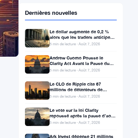
Dernières nouvelles
Le dollar augmente de 0,2 %
alors que les traders anticipent
le rapport sur l’emploi aux
5 min de lecture · Août 7, 2026
États-Unis
Andrew Cuomo Pousse le
Clarity Act Avant la Pause du
Congrès alors qu’OKX Croît en
5 min de lecture · Août 7, 2026