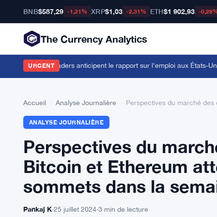
BNB
$587,29
XRP
$1,03
ETH
$1 902,93
-1,21%
-2,31%
-0,28
The Currency Analytics
lors que les traders anticipent le rapport sur l'emploi aux États-Unis
·
A
URGENT
Accueil
›
Analyse Journalière
›
Perspectives du marché des c
ANALYSE JOURNALIÈRE
Perspectives du march
Bitcoin et Ethereum at
sommets dans la semai
Pankaj K
·
25 juillet 2024
·
3 min de lecture