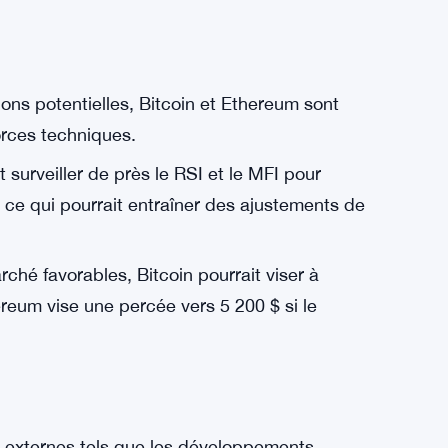
d’Ethereum indique un avantage haussier du
nt émergent des indicateurs tels que RSI et
potentielles, posant des risques de correction
ons potentielles, Bitcoin et Ethereum sont
forces techniques.
 surveiller de près le RSI et le MFI pour
 ce qui pourrait entraîner des ajustements de