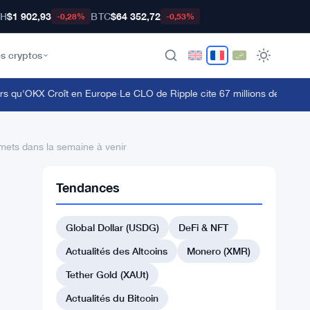
TH
$1 902,93
BTC
$64 352,72
-0,28%
-0,53%
s cryptos
qu'OKX Croît en Europe
·
Le CLO de Ripple cite 67 millions de détenteur
mets dans la semaine à venir
Tendances
Global Dollar (USDG)
DeFi & NFT
Actualités des Altcoins
Monero (XMR)
Tether Gold (XAUt)
Actualités du Bitcoin