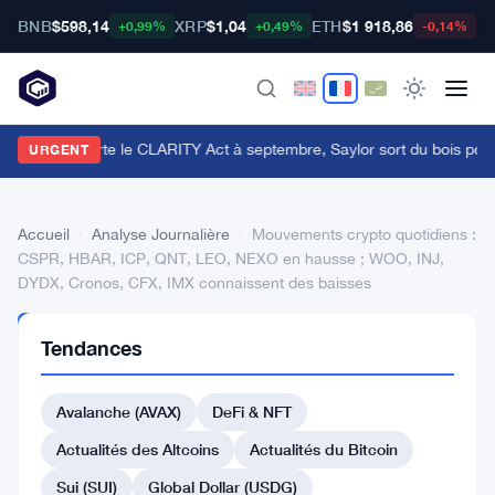
BNB
$598,14
XRP
$1,04
ETH
$1 918,86
B
+0,99%
+0,49%
-0,14%
e Sénat reporte le CLARITY Act à septembre, Saylor sort du bois pour 
URGENT
Accueil
›
Analyse Journalière
›
Mouvements crypto quotidiens :
CSPR, HBAR, ICP, QNT, LEO, NEXO en hausse ; WOO, INJ,
DYDX, Cronos, CFX, IMX connaissent des baisses
ANALYSE
Tendances
JOURNALIÈRE
Mouvements
Avalanche (AVAX)
DeFi & NFT
crypto
quotidiens
Actualités des Altcoins
Actualités du Bitcoin
:
Sui (SUI)
Global Dollar (USDG)