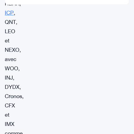
HBAR,
ICP
,
QNT,
LEO
et
NEXO,
avec
WOO,
INJ,
DYDX,
Cronos,
CFX
et
IMX
comme