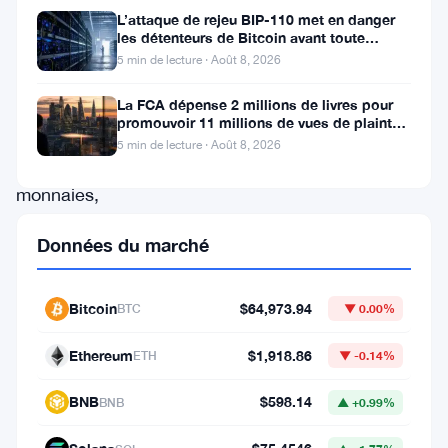
paysage
L’attaque de rejeu BIP-110 met en danger
dynamique
les détenteurs de Bitcoin avant toute
scission de chaîne
5 min de lecture · Août 8, 2026
du
marché
La FCA dépense 2 millions de livres pour
promouvoir 11 millions de vues de plaintes
des
sur le financement
5 min de lecture · Août 8, 2026
crypto-
monnaies,
certains
Données du marché
projets
ont
Bitcoin
$64,973.94
BTC
▼ 0.00%
réalisé
des
Ethereum
$1,918.86
ETH
▼ -0.14%
gains
BNB
$598.14
BNB
▲ +0.99%
substantiels,
tandis