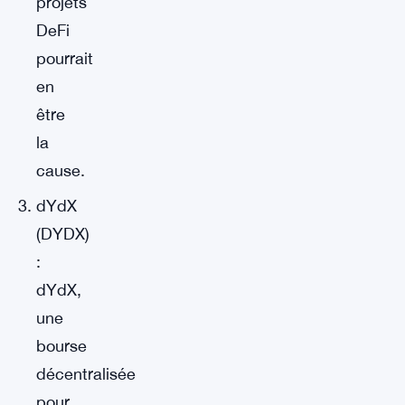
projets
DeFi
pourrait
en
être
la
cause.
dYdX
(DYDX)
:
dYdX,
une
bourse
décentralisée
pour