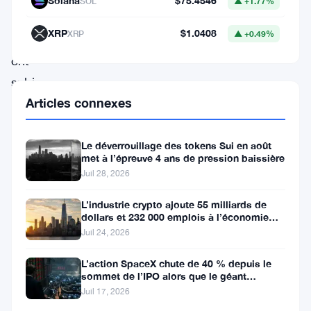
Solana
$75.4546
SOL
▲ +1.77%
que
XRP
$1.0408
XRP
▲ +0.49%
d’autres
ont
subi
Articles connexes
des
pertes
notables.
Le déverrouillage des tokens Sui en août
met à l’épreuve 4 ans de pression baissière
Les
Juil 28, 2026
plus
L’industrie crypto ajoute 55 milliards de
grands
dollars et 232 000 emplois à l’économie
américaine
gagnants
Juil 24, 2026
d’aujourd’hui
L’action SpaceX chute de 40 % depuis le
comprennent
sommet de l’IPO alors que le géant
aérospatial d’Elon Musk fait face
Juil 17, 2026
CSPR,