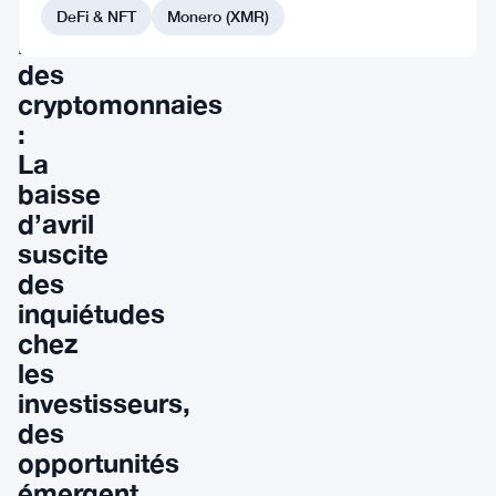
du
DeFi & NFT
Monero (XMR)
marché
des
cryptomonnaies
:
La
baisse
d’avril
suscite
des
inquiétudes
chez
les
investisseurs,
des
opportunités
émergent