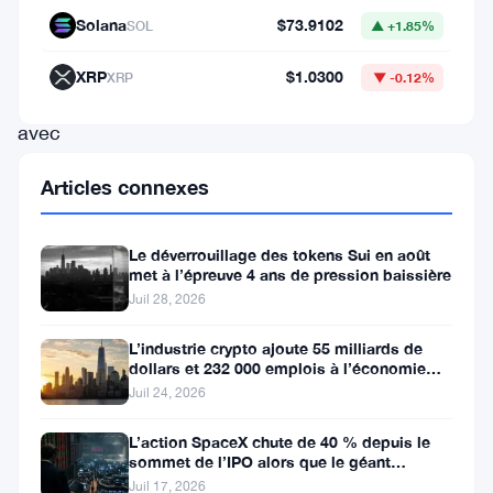
Solana
$73.9102
SOL
▲ +1.85%
une
période
XRP
$1.0300
XRP
▼ -0.12%
d’optimisme,
avec
une
Articles connexes
remarquable
hausse
Le déverrouillage des tokens Sui en août
observée
met à l’épreuve 4 ans de pression baissière
d’octobre
Juil 28, 2026
à
L’industrie crypto ajoute 55 milliards de
dollars et 232 000 emplois à l’économie
mars.
américaine
Juil 24, 2026
Cependant,
avril
L’action SpaceX chute de 40 % depuis le
sommet de l’IPO alors que le géant
a
aérospatial d’Elon Musk fait face
Juil 17, 2026