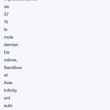
de
37
%
le
mois
dernier.
De
même,
Sandbox
et
Axie
Infinity
ont
subi