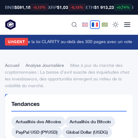
BNB
$591,18
XRP
$1,03
ETH
$1 913,23
BT
-0,15%
-0,12%
+0,74%
ummis pousse la loi CLARITY au-delà des 300 pages avec un vote en
URGENT
Accueil
›
Analyse Journalière
›
Mise à jour du marché des
cryptomonnaies : La baisse d’avril suscite des inquiétudes chez
les investisseurs, des opportunités émergent au milieu de la
volatilité du marché.
ANALYSE
Tendances
JOURNALIÈRE
Mise
Actualités des Altcoins
Actualités du Bitcoin
à
jour
PayPal USD (PYUSD)
Global Dollar (USDG)