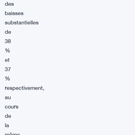
des
baisses
substantielles
de
38
%
et
37
%
respectivement,
au
cours
de
la
même