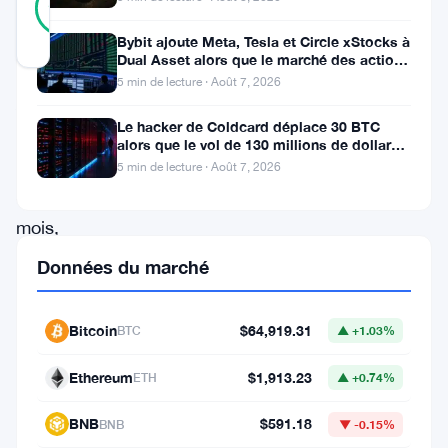
81
votes
%
RÉEL
Bybit ajoute Meta, Tesla et Circle xStocks à
Mis à jour 2 ans il y a
Dual Asset alors que le marché des actions
tokenisées atteint
5 min de lecture · Août 7, 2026
Au
Le hacker de Coldcard déplace 30 BTC
cours
alors que le vol de 130 millions de dollars
entre dans une nouvelle phase
des
5 min de lecture · Août 7, 2026
derniers
mois,
le
Données du marché
marché
des
Bitcoin
$64,919.31
BTC
▲ +1.03%
crypto-
Ethereum
$1,913.23
ETH
▲ +0.74%
monnaies
a
BNB
$591.18
BNB
▼ -0.15%
connu