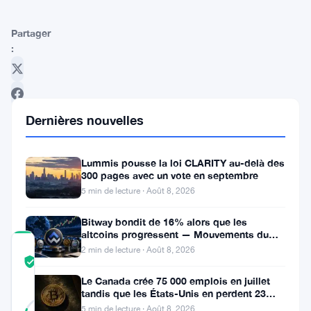
Partager
:
Dernières nouvelles
Lummis pousse la loi CLARITY au-delà des
Suivre sur Google News
300 pages avec un vote en septembre
5 min de lecture · Août 8, 2026
Bitway bondit de 16% alors que les
altcoins progressent — Mouvements du
jour 8 août
COMMUNITY
2 min de lecture · Août 8, 2026
TRUST
Vérifié
SCORE
Le Canada crée 75 000 emplois en juillet
tandis que les États-Unis en perdent 23
42
000, Bitcoin reste à 65K
Vérifié
5 min de lecture · Août 8, 2026