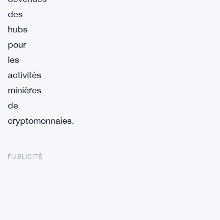
des
hubs
pour
les
activités
minières
de
cryptomonnaies.
PUBLICITÉ