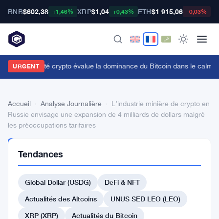
BNB
$602,38
XRP
$1,04
ETH
$1 915,06
B
+1,46%
+0,43%
-0,03%
a communauté crypto évalue la dominance du Bitcoin dans le calme
URGENT
Accueil
›
Analyse Journalière
›
L’industrie minière de crypto en
Russie envisage une expansion de 4 milliards de dollars malgré
les préoccupations tarifaires
ANALYSE
Tendances
JOURNALIÈRE
L’industrie
Global Dollar (USDG)
DeFi & NFT
minière
de
Actualités des Altcoins
UNUS SED LEO (LEO)
crypto
XRP (XRP)
Actualités du Bitcoin