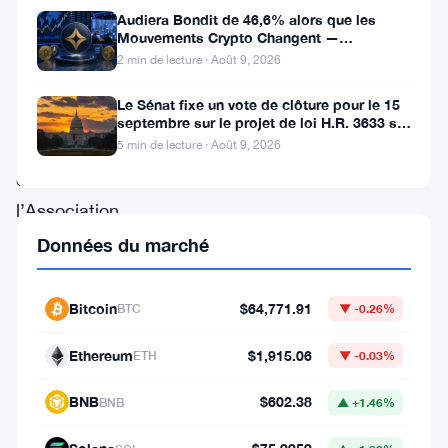
Audiera Bondit de 46,6% alors que les
Irkoutsk,
Mouvements Crypto Changent —
en
Mouvements Quotidiens 9 Août
2 min de lecture · Août 9, 2026
Sibérie,
Le Sénat fixe un vote de clôture pour le 15
des
septembre sur le projet de loi H.R. 3633 sur
le marché des cryptos
représentants
5 min de lecture · Août 9, 2026
de
l’Association
minière
Données du marché
industrielle
russe
Bitcoin
$64,771.91
BTC
▼ -0.26%
(IPM)
Ethereum
$1,915.06
ETH
▼ -0.03%
ont
exposé
BNB
$602.38
BNB
▲ +1.46%
leurs