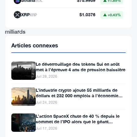
Solana
$75.9959
SOL
▲ +1.89%
intentions
d’injecter
XRP
$1.0376
XRP
▲ +0.43%
des
milliards
dans
Articles connexes
l’expansion
du
Le déverrouillage des tokens Sui en août
secteur.
met à l’épreuve 4 ans de pression baissière
Juil 28, 2026
Sergei
Bezdelov,
L’industrie crypto ajoute 55 milliards de
dollars et 232 000 emplois à l’économie
chef
américaine
Juil 24, 2026
de
L’action SpaceX chute de 40 % depuis le
l’IPM,
sommet de l’IPO alors que le géant
a
aérospatial d’Elon Musk fait face
Juil 17, 2026
souligné