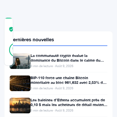
COMMUNITY
TRUST
Vérifié
SCORE
Dernières nouvelles
37
Vérifié
92
votes
%
RÉEL
La communauté crypto évalue la
Mis à jour 2 ans il y a
dominance du Bitcoin dans le calme du
week-end
3 min de lecture · Août 9, 2026
Lors
BIP-110 force une chaîne Bitcoin
d’un
minoritaire au bloc 961,632 avec 2,53% de
soutien des mineurs
5 min de lecture · Août 9, 2026
récent
événement
Les baleines d’Ethena accumulent près de
0,10 $ mais les acheteurs de détail restent
médiatique
à l’écart
5 min de lecture · Août 9, 2026
à