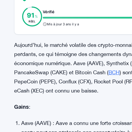
Vérifié
91
%
RÉEL
Mis à jour 3 ans il y a
Aujourd’hui, le marché volatile des crypto-monna
perdants, ce qui témoigne des changements dy
économique numérique. Aave (AAVE), Synthetix (
PancakeSwap (CAKE) et Bitcoin Cash (
BCH
) son
PepeCoin (PEPE), Conflux (CFX), Rocket Pool (RP
eCash (XEC) ont connu une baisse.
Gains
:
Aave (AAVE) : Aave a connu une forte croissanc