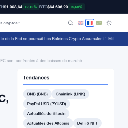
TH
$1 908,64
BTC
$64 696,29
+2,12%
+0,65%
s cryptos
e la Fed se poursuit
·
Les Baleines Crypto Accumulent 1 Milliard de Dol
EC sont confrontés à des baisses de marché
Tendances
BNB (BNB)
Chainlink (LINK)
C,
PayPal USD (PYUSD)
Actualités du Bitcoin
Actualités des Altcoins
DeFi & NFT