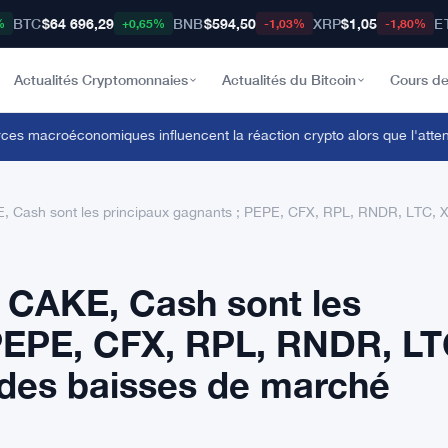
BTC
$64 696,29
BNB
$594,50
XRP
$1,05
E
%
+0,65%
-1,03%
-1,80%
Actualités Cryptomonnaies
Actualités du Bitcoin
Cours de
 macroéconomiques influencent la réaction crypto alors que l'attente d
 Cash sont les principaux gagnants ; PEPE, CFX, RPL, RNDR, LTC, X
 CAKE, Cash sont les
 PEPE, CFX, RPL, RNDR, LT
 des baisses de marché