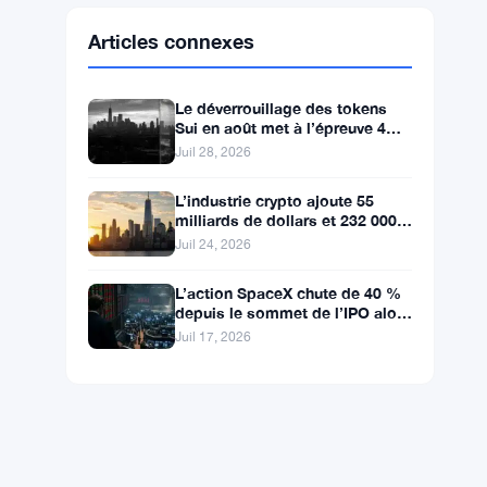
Ethereum
$1,908.64
ETH
▲ +2.12%
BNB
$594.50
BNB
▼ -1.03%
Solana
$73.9298
SOL
▼ -0.16%
XRP
$1.0492
XRP
▼ -1.80%
Articles connexes
Le déverrouillage des tokens
Sui en août met à l’épreuve 4
ans de pression baissière
Juil 28, 2026
L’industrie crypto ajoute 55
milliards de dollars et 232 000
emplois à l’économie
Juil 24, 2026