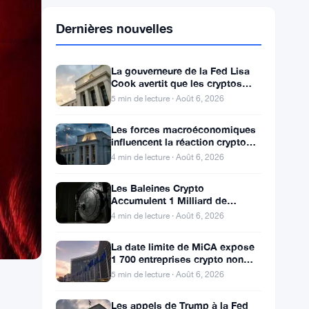
Dernières nouvelles
La gouverneure de la Fed Lisa
Cook avertit que les cryptos
risquent une hausse des taux
5 min de lecture · Août 6, 2026
Les forces macroéconomiques
influencent la réaction crypto
alors que l’attente de la Fed se
4 min de lecture · Août 6, 2026