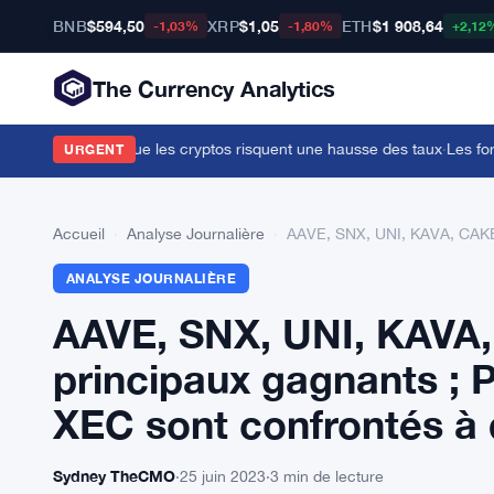
BNB
$594,50
XRP
$1,05
ETH
$1 908,64
-1,03%
-1,80%
+2,12
The Currency Analytics
 Cook avertit que les cryptos risquent une hausse des taux
·
Les forces
URGENT
Accueil
›
Analyse Journalière
›
AAVE, SNX, UNI, KAVA, CAKE,
ANALYSE JOURNALIÈRE
AAVE, SNX, UNI, KAVA,
principaux gagnants ;
XEC sont confrontés à
Sydney TheCMO
·
25 juin 2023
·
3 min de lecture