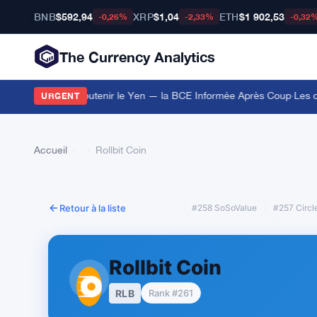
BNB
$592,94
XRP
$1,04
ETH
$1 902,53
-0,26%
-2,33%
-0,32
The Currency Analytics
es Euros pour Soutenir le Yen — la BCE Informée Après Coup
·
Les dét
URGENT
Accueil
›
›
Rollbit Coin
Retour à la liste
#258 SoSoValue
#257 Circl
Rollbit Coin
RLB
Rank #261