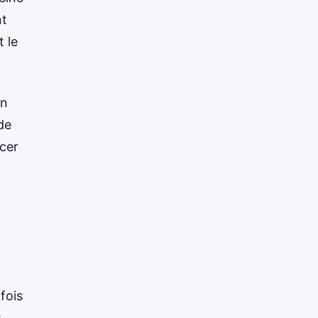
nt
XRP
$1.0363
XRP
▼ -2.33%
 le
en
de
rcer
fois
t