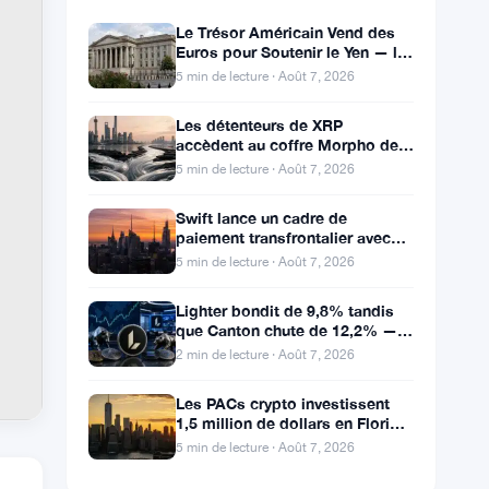
Le Trésor Américain Vend des
Euros pour Soutenir le Yen — la
BCE Informée Après Coup
5 min de lecture · Août 7, 2026
Les détenteurs de XRP
accèdent au coffre Morpho de
280 millions via FXRP pour
5 min de lecture · Août 7, 2026
emprunter des RLUSD
Swift lance un cadre de
paiement transfrontalier avec
Bank of America et J.P. Morgan
5 min de lecture · Août 7, 2026
dans 25 pays
Lighter bondit de 9,8% tandis
que Canton chute de 12,2% —
Mouvements quotidiens du 7
2 min de lecture · Août 7, 2026
août
Les PACs crypto investissent
1,5 million de dollars en Floride,
Alaska et Wyoming après un
5 min de lecture · Août 7, 2026
revers au Michigan