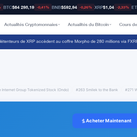
BTC
$64 298,19
BNB
$592,94
XRP
$1,04
E
%
-0,41%
-0,26%
-2,33%
Actualités Cryptomonnaies
Actualités du Bitcoin
Cours de
enteurs de XRP accèdent au coffre Morpho de 280 millions via FXRP
e Internet Group Tokenized Stock (Ondo)
#263 Smilek to the Bank
#271 W
Acheter Maintenant