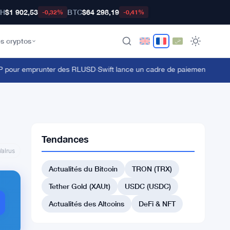
TH
$1 902,53
BTC
$64 298,19
-0,32%
-0,41%
s cryptos
 pour emprunter des RLUSD
·
Swift lance un cadre de paiement transfron
Tendances
alrus
Actualités du Bitcoin
TRON (TRX)
Tether Gold (XAUt)
USDC (USDC)
Actualités des Altcoins
DeFi & NFT