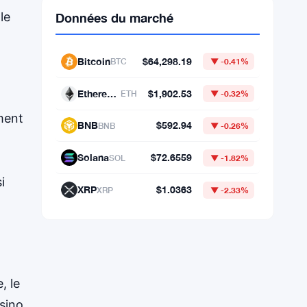
le
ement
Données du marché
i
Bitcoin
$64,298.19
BTC
▼ -0.41%
Ethereum
$1,902.53
ETH
▼ -0.32%
BNB
$592.94
BNB
▼ -0.26%
, le
Solana
$72.6559
asino
SOL
▼ -1.82%