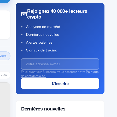
Rejoignez 40 000+ lecteurs
📧
crypto
Analyses de marché
Dernières nouvelles
Alertes baleines
Signaux de trading
News
En cliquant sur S'inscrire, vous acceptez notre
Politique
gView
de confidentialité.
Dernières nouvelles