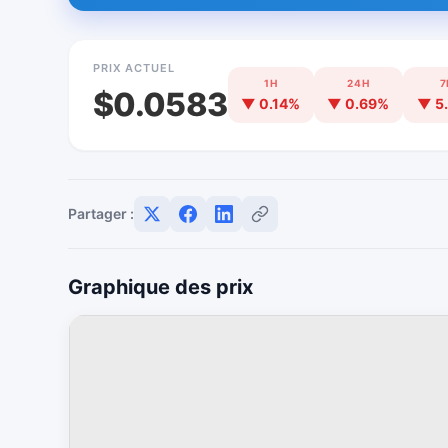
PRIX ACTUEL
1H
24H
7
$0.0583
▼ 0.14%
▼ 0.69%
▼ 5
Partager :
Graphique des prix