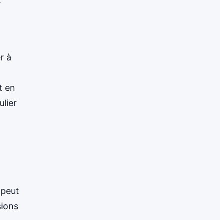
r à
t en
lier
 peut
sions