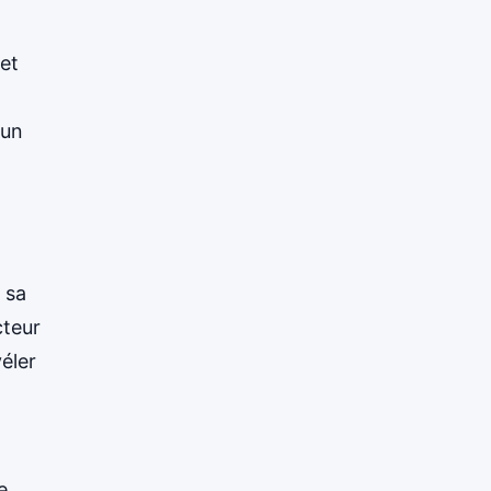
 et
 un
 sa
cteur
éler
e