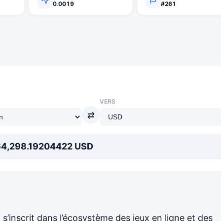
0.0019
#261
VERS
⇄
64,298.19204422 USD
s’inscrit dans l’écosystème des jeux en ligne et des