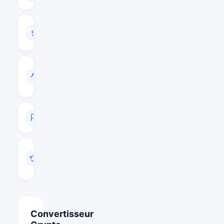
VOLUME
24H
$25,559,613
VOL
/
CAP
0.1098
RANG
#109
MIS
A
JOUR
Août 8, 2026 06:22
Convertisseur