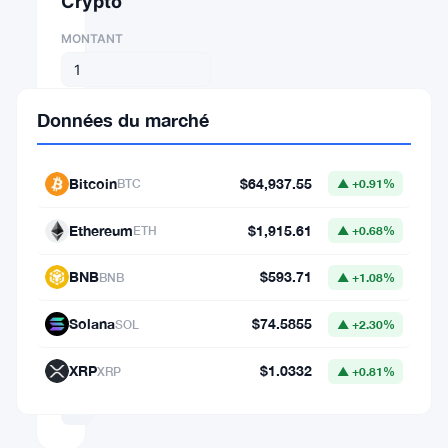
Crypto
MONTANT
DE
Données du marché
⇄
Bitcoin
$64,937.55
BTC
▲ +0.91%
VERS
Ethereum
$1,915.61
ETH
▲ +0.68%
BNB
$593.71
BNB
▲ +1.08%
1
BTC
Solana
$74.5855
SOL
▲ +2.30%
=
64,937.5517026
XRP
$1.0332
XRP
▲ +0.81%
USD