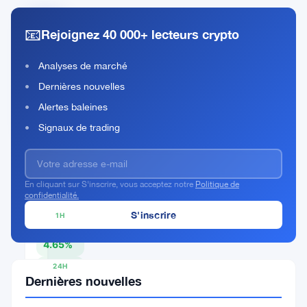
📧
Rejoignez 40 000+ lecteurs crypto
Pieverse
Rank
PIEVERSE
Analyses de marché
#109
Dernières nouvelles
Acheter Maintenant
Alertes baleines
Signaux de trading
PRIX ACTUEL
En cliquant sur S'inscrire, vous acceptez notre
Politique de
$0.8603
confidentialité.
1H
▲
4.65%
24H
Dernières nouvelles
▲
17.14%