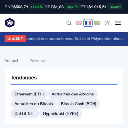
BNB
$593,71
XRP
$1,03
ETH
$1 915,61
B
+1,08%
+0,81%
+0,68%
enius Sports conclut des accords avec Kalshi et Polymarket alors que le
URGENT
Accueil
›
›
Pieverse
Tendances
Retour
à la liste
Ethereum (ETH)
Actualités des Altcoins
#108 Pendle
Actualités du Bitcoin
Bitcoin Cash (BCH)
#107 Stacks
#110 Decred
DeFi & NFT
Hyperliquid (HYPE)
#111 Tezos