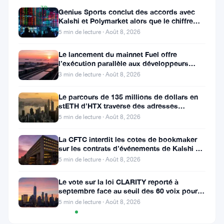
7D
Genius Sports conclut des accords avec
▲
Kalshi et Polymarket alors que le chiffre
24.97%
d’affaires du T2 atteint
5 min de lecture · Août 8, 2026
Le lancement du mainnet Fuel offre
l’exécution parallèle aux développeurs
d’Ethereum
Partager
3 min de lecture · Août 8, 2026
:
Le parcours de 135 millions de dollars en
stETH d’HTX traverse des adresses
Poloniex
5 min de lecture · Août 8, 2026
La CFTC interdit les cotes de bookmaker
sur les contrats d’événements de Kalshi et
Polymarket
5 min de lecture · Août 8, 2026
Suivre sur Google News
Le vote sur la loi CLARITY reporté à
septembre face au seuil des 60 voix pour le
projet de loi crypto
5 min de lecture · Août 8, 2026
Graphique
TradingView
des prix