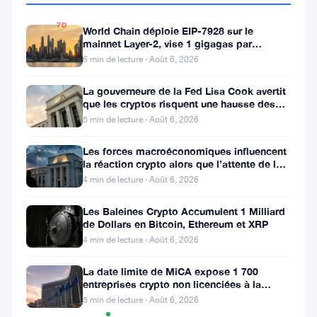
2.47%
7D
World Chain déploie EIP-7928 sur le
▼
mainnet Layer-2, vise 1 gigagas par
25.14%
seconde
6 min de lecture · Août 6, 2026
La gouverneure de la Fed Lisa Cook avertit
que les cryptos risquent une hausse des
taux
Partager
5 min de lecture · Août 6, 2026
:
Les forces macroéconomiques influencent
la réaction crypto alors que l’attente de la
Fed se poursuit
4 min de lecture · Août 6, 2026
Les Baleines Crypto Accumulent 1 Milliard
de Dollars en Bitcoin, Ethereum et XRP
4 min de lecture · Août 6, 2026
Suivre sur Google News
La date limite de MiCA expose 1 700
entreprises crypto non licenciées à la
fraude par usurpation
5 min de lecture · Août 6, 2026
Graphique
TradingView