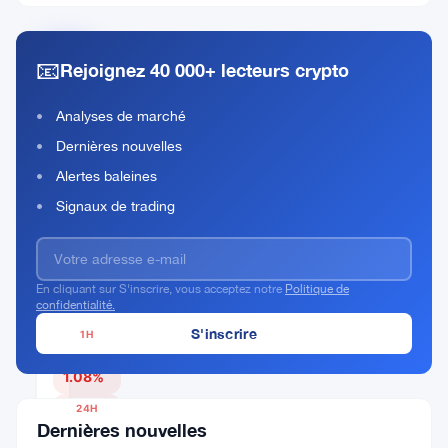
📧
Rejoignez 40 000+ lecteurs crypto
KAITO
Rank
KAITO
Analyses de marché
#112
Dernières nouvelles
Acheter Maintenant
Alertes baleines
Signaux de trading
PRIX ACTUEL
En cliquant sur S'inscrire, vous acceptez notre
Politique de
$0.9042
confidentialité.
1H
▼
1.08%
24H
Dernières nouvelles
▼