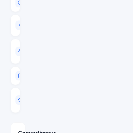
$218,265,695
VOLUME
24H
$28,866,860
VOL
/
CAP
0.1323
RANG
#112
MIS
A
JOUR
Août 6, 2026 06:22
Convertisseur