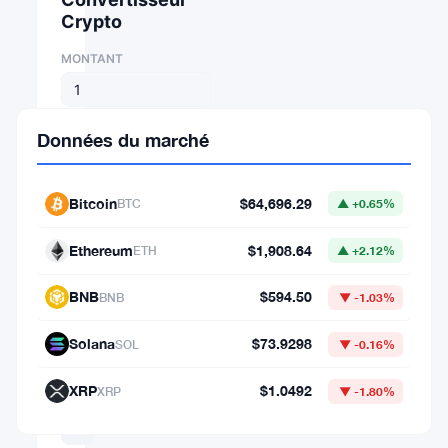
Crypto
MONTANT
DE
Données du marché
⇄
Bitcoin
$64,696.29
BTC
▲ +0.65%
VERS
Ethereum
$1,908.64
ETH
▲ +2.12%
BNB
$594.50
BNB
▼ -1.03%
1
BTC
Solana
$73.9298
SOL
▼ -0.16%
=
64,696.29282225
XRP
$1.0492
XRP
▼ -1.80%
USD