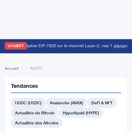
orld Chain déploie EIP-7928 sur le mainnet Layer-2, vise 1 gigagas 
URGENT
Accueil
›
›
KAITO
Tendances
Retour
à la liste
USDC (USDC)
Avalanche (AVAX)
DeFi & NFT
#111 Immutable
Actualités du Bitcoin
Hyperliquid (HYPE)
#110 Decred
#113 Tezos
Actualités des Altcoins
#114 JasmyCoin