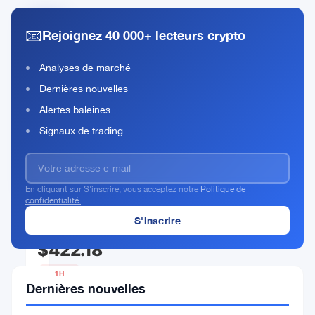
📧
Rejoignez 40 000+ lecteurs crypto
Gold
tokenized
Analyses de marché
ETF
(xStock)
Dernières nouvelles
Alertes baleines
Rank
GLDX
#554
Signaux de trading
Acheter Maintenant
En cliquant sur S'inscrire, vous acceptez notre
Politique de
confidentialité.
PRIX ACTUEL
$422.18
1H
Dernières nouvelles
▼
0.22%