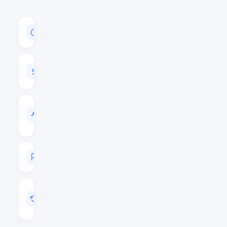
CAPITALISATION
$33,869,948
VOLUME
24H
$421,443
VOL
/
CAP
0.0124
RANG
#554
MIS
A
JOUR
Mai 15, 2026 06:21