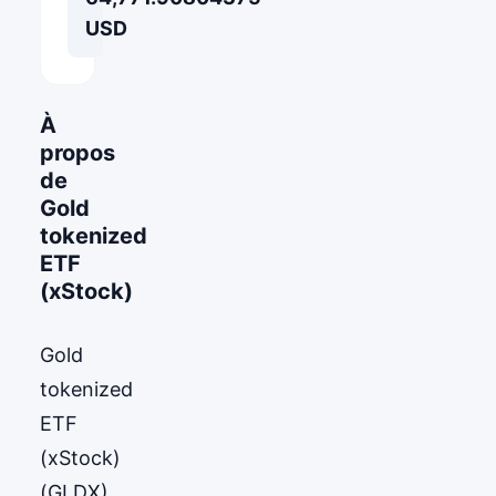
USD
À
propos
de
Gold
tokenized
ETF
(xStock)
Gold
tokenized
ETF
(xStock)
(GLDX)