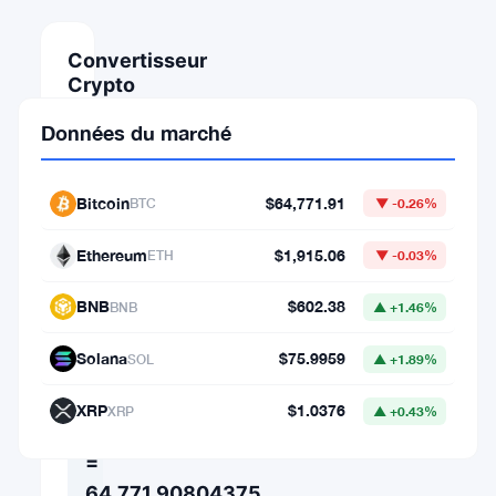
Convertisseur
Crypto
MONTANT
Données du marché
DE
Bitcoin
$64,771.91
BTC
▼ -0.26%
Ethereum
$1,915.06
ETH
▼ -0.03%
⇄
VERS
BNB
$602.38
BNB
▲ +1.46%
Solana
$75.9959
SOL
▲ +1.89%
1
XRP
$1.0376
XRP
▲ +0.43%
BTC
=
64,771.90804375