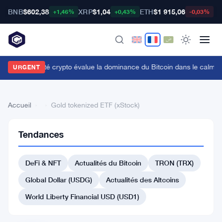
BNB
$602,38
XRP
$1,04
ETH
$1 915,06
B
+1,46%
+0,43%
-0,03%
a communauté crypto évalue la dominance du Bitcoin dans le calme 
URGENT
Accueil
›
›
Gold tokenized ETF (xStock)
Tendances
Retour
à la liste
DeFi & NFT
Actualités du Bitcoin
TRON (TRX)
#552 WOO
Global Dollar (USDG)
Actualités des Altcoins
#543 SwftCoin
#557 SuperTrust
World Liberty Financial USD (USD1)
#557 Ark