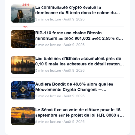
24H
La communauté crypto évalue la
▼
dominance du Bitcoin dans le calme du
1.95%
week-end
3 min de lecture · Août 9, 2026
7D
BIP-110 force une chaîne Bitcoin
▼
minoritaire au bloc 961,632 avec 2,53% de
2.55%
soutien des mineurs
5 min de lecture · Août 9, 2026
Les baleines d’Ethena accumulent près de
0,10 $ mais les acheteurs de détail restent
Partager
à l’écart
5 min de lecture · Août 9, 2026
:
Audiera Bondit de 46,6% alors que les
Mouvements Crypto Changent —
Mouvements Quotidiens 9 Août
2 min de lecture · Août 9, 2026
Le Sénat fixe un vote de clôture pour le 15
septembre sur le projet de loi H.R. 3633 sur
le marché des cryptos
5 min de lecture · Août 9, 2026
Suivre sur Google News