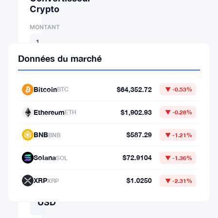
Crypto
MONTANT
DE
Données du marché
⇄
Bitcoin
$64,352.72
BTC
▼ -0.53%
VERS
Ethereum
$1,902.93
ETH
▼ -0.28%
BNB
$587.29
BNB
▼ -1.21%
1
Solana
$72.9104
SOL
▼ -1.36%
BTC
=
XRP
$1.0250
XRP
▼ -2.31%
64,352.7197482
USD