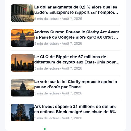
Le dollar augmente de 0,2 % alors que les
7D
traders anticipent le rapport sur l’emploi
▼
aux États-Unis
5 min de lecture · Août 7, 2026
18.91%
Andrew Cuomo Pousse le Clarity Act Avant
la Pause du Congrès alors qu’OKX Croît en
Europe
5 min de lecture · Août 7, 2026
Partager
:
Le CLO de Ripple cite 67 millions de
détenteurs de crypto aux États-Unis pour
faire avancer la loi CLARITY
5 min de lecture · Août 7, 2026
Le vote sur la loi Clarity repoussé après la
pause d’août par Thune
5 min de lecture · Août 7, 2026
Suivre sur Google News
Ark Invest dépense 21 millions de dollars
en actions Block malgré une chute de 6%
5 min de lecture · Août 7, 2026
Graphique
TradingView