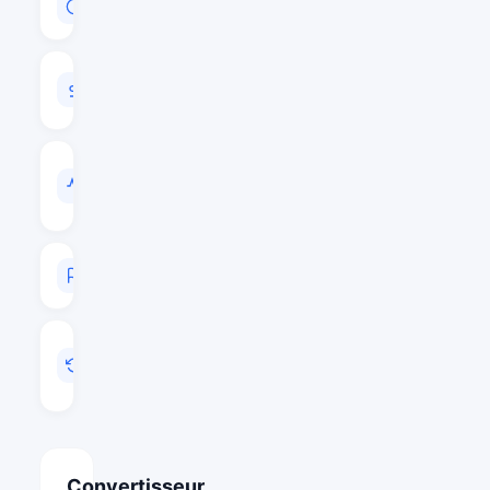
$70,221,423
VOLUME
24H
$4,365,732
VOL
/
CAP
0.0622
RANG
#295
MIS
A
JOUR
Juin 11, 2026 00:30
Convertisseur