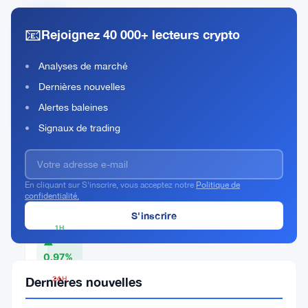
📧
Rejoignez 40 000+ lecteurs crypto
Gas
Rank
GAS
Analyses de marché
#295
Dernières nouvelles
Acheter Maintenant
Alertes baleines
Signaux de trading
PRIX
ACTUEL
En cliquant sur S'inscrire, vous acceptez notre
Politique de
confidentialité.
$1.08
1H
▲
0.97%
Dernières nouvelles
24H
▼
2.86%