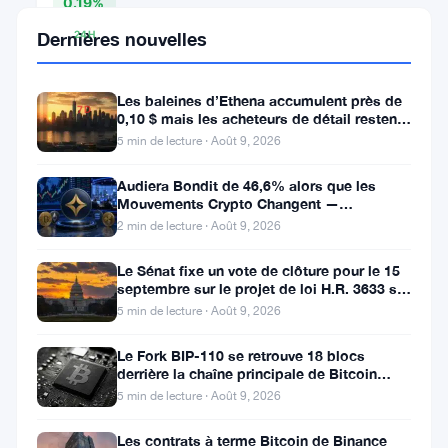
0.19%
Dernières nouvelles
24H
▲
0.82%
Les baleines d’Ethena accumulent près de
7D
0,10 $ mais les acheteurs de détail restent
▼
à l’écart
5 min de lecture · Août 9, 2026
2.78%
Audiera Bondit de 46,6% alors que les
Mouvements Crypto Changent —
Mouvements Quotidiens 9 Août
2 min de lecture · Août 9, 2026
Partager
:
Le Sénat fixe un vote de clôture pour le 15
septembre sur le projet de loi H.R. 3633 sur
le marché des cryptos
5 min de lecture · Août 9, 2026
Le Fork BIP-110 se retrouve 18 blocs
derrière la chaîne principale de Bitcoin
après la scission des Roughnecks
5 min de lecture · Août 9, 2026
Suivre sur Google News
Les contrats à terme Bitcoin de Binance