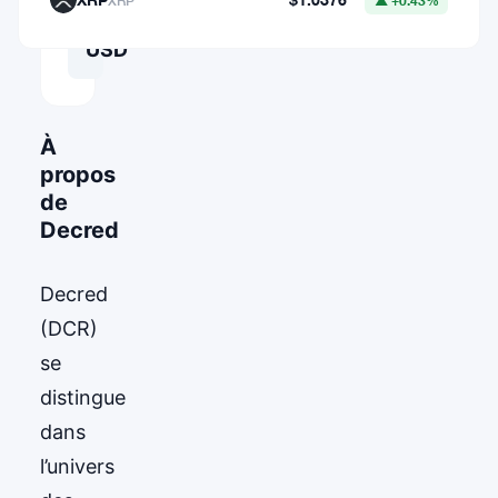
XRP
▲ +0.43%
64,771.90804375
USD
À
propos
de
Decred
Decred
(DCR)
se
distingue
dans
l’univers