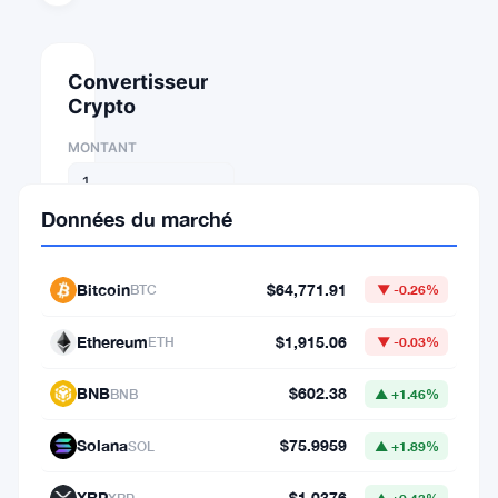
Convertisseur
Crypto
MONTANT
DE
Données du marché
⇄
Bitcoin
$64,771.91
BTC
▼ -0.26%
VERS
Ethereum
$1,915.06
ETH
▼ -0.03%
BNB
$602.38
BNB
▲ +1.46%
1
Solana
$75.9959
SOL
▲ +1.89%
BTC
=
XRP
$1.0376