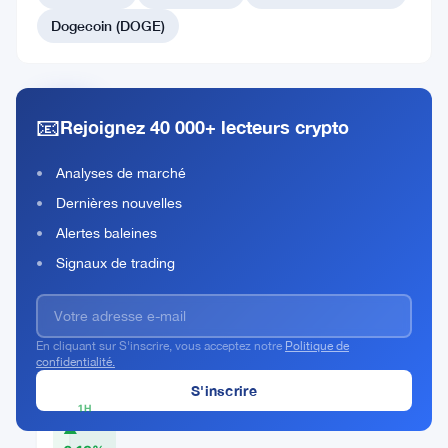
#110 Tezos
Dogecoin (DOGE)
#111 Immutable
📧
Rejoignez 40 000+ lecteurs crypto
Decred
Rank
DCR
Analyses de marché
#109
Dernières nouvelles
Acheter Maintenant
Alertes baleines
Signaux de trading
PRIX
ACTUEL
En cliquant sur S'inscrire, vous acceptez notre
Politique de
confidentialité.
$12.85
1H
▲