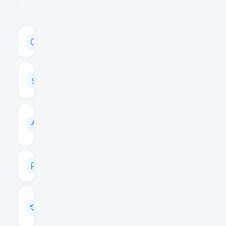
CAPITALISATION
$225,484,883
VOLUME
24H
$362,100
VOL
/
CAP
0.0016
RANG
#109
MIS
A
JOUR
Août 9, 2026 06:19