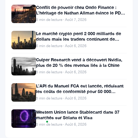
▼
Conflit de pouvoir chez Ondo Finance :
0.01%
L’héritage de Nathan Allman évince le PDG
Ian De Bode le 24 juillet
5 min de lecture · Août 7, 2026
Le marché crypto perd 2 000 milliards de
Partager
dollars mais les traders continuent de
:
miser sur l’effet de levier
6 min de lecture · Août 6, 2026
Culper Research vend à découvert Nvidia,
plus de 20 % des revenus liés à la Chine
5 min de lecture · Août 6, 2026
L’API du Manuel FCA est lancée, réduisant
les coûts de conformité pour 50 000
Suivre sur Google News
entreprises britanniques
5 min de lecture · Août 6, 2026
Western Union lance Stablecard dans 37
Graphique
marchés sur Solana et Visa
TradingView
des prix
5 min de lecture · Août 6, 2026