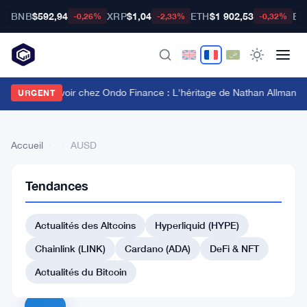
BNB
$592,94
XRP
$1,04
ETH
$1 902,53
BT
-0,26%
-2,33%
-0,32%
Conflit de pouvoir chez Ondo Finance : L'héritage de Nathan Allman évi
URGENT
Accueil
›
›
AUSD
Tendances
Retour
à la liste
Actualités des Altcoins
Hyperliquid (HYPE)
#219 Ape and Pepe
Chainlink (LINK)
Cardano (ADA)
DeFi & NFT
#217 48 Club Token
#224 WeFi
#229 Tesla tokenized stock (xStock)
Actualités du Bitcoin