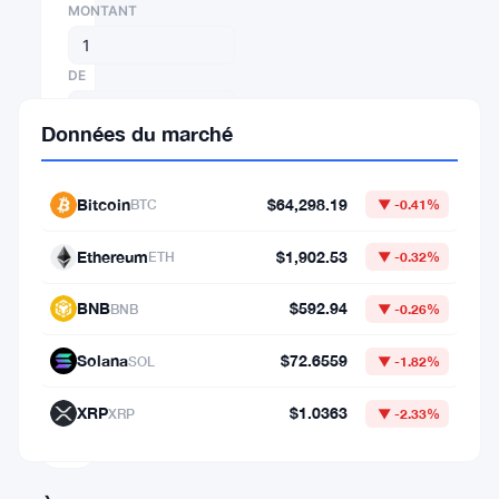
MONTANT
DE
Données du marché
⇄
VERS
Bitcoin
$64,298.19
BTC
▼ -0.41%
Ethereum
$1,902.53
ETH
▼ -0.32%
1
BNB
$592.94
BNB
▼ -0.26%
BTC
=
Solana
$72.6559
SOL
▼ -1.82%
64,298.19204422
USD
XRP
$1.0363
XRP
▼ -2.33%