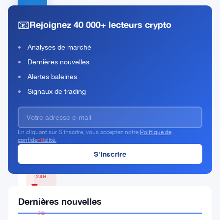
AUSD
📧
Rejoignez 40 000+ lecteurs crypto
Rank
AUSD
#223
Analyses de marché
Acheter Maintenant
Dernières nouvelles
Alertes baleines
Signaux de trading
PRIX ACTUEL
$0.9998
En cliquant sur S'inscrire, vous acceptez notre
Politique de
confidentialité.
1H
▼
0.01%
24H
▼
0.01%
Dernières nouvelles
7D