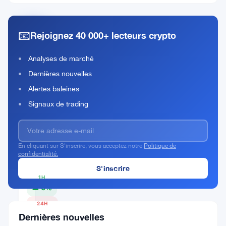
📧
Rejoignez 40 000+ lecteurs crypto
Ampleforth
Rank
AMPL
Analyses de marché
#559
Dernières nouvelles
Acheter Maintenant
Alertes baleines
Signaux de trading
PRIX
ACTUEL
En cliquant sur S'inscrire, vous acceptez notre
Politique de
confidentialité.
$1.20
1H
▲ 0%
24H
▼
Dernières nouvelles
0.6%