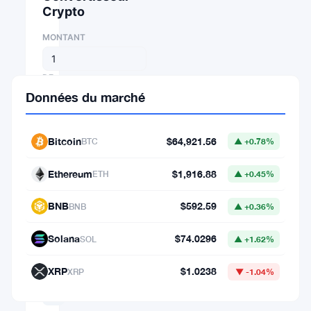
Crypto
MONTANT
DE
Données du marché
⇄
Bitcoin
$64,921.56
BTC
▲ +0.78%
VERS
Ethereum
$1,916.88
ETH
▲ +0.45%
BNB
$592.59
BNB
▲ +0.36%
1
BTC
Solana
$74.0296
SOL
▲ +1.62%
=
64,921.55848006
XRP
$1.0238
XRP
▼ -1.04%
USD