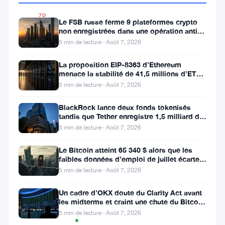
7D
Le FSB russe ferme 9 plateformes crypto
▼
non enregistrées dans une opération anti-
4.23%
fraude à Moscou
5 min de lecture · Août 7, 2026
La proposition EIP-8363 d’Ethereum
menace la stabilité de 41,5 millions d’ETH
Partager
stakés et de la DeFi
5 min de lecture · Août 7, 2026
:
BlackRock lance deux fonds tokenisés
tandis que Tether enregistre 1,5 milliard de
bénéfices au T2
5 min de lecture · Août 7, 2026
Le Bitcoin atteint 65 340 $ alors que les
faibles données d’emploi de juillet écartent
une hausse des taux en
5 min de lecture · Août 7, 2026
Suivre sur Google News
Un cadre d’OKX doute du Clarity Act avant
les midterms et craint une chute du Bitcoin
à 55 000 $
Graphique
5 min de lecture · Août 7, 2026
TradingView