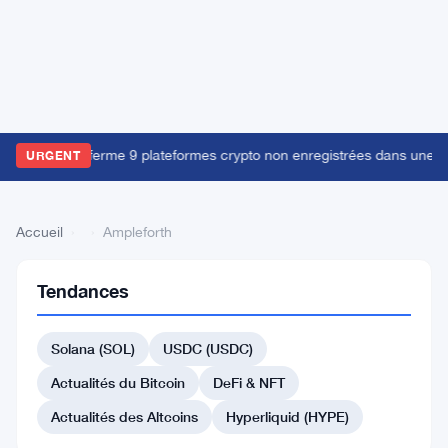
e FSB russe ferme 9 plateformes crypto non enregistrées dans une op
URGENT
Accueil
›
›
Ampleforth
Tendances
Retour
à la liste
Solana (SOL)
USDC (USDC)
#557 Ark
Actualités du Bitcoin
DeFi & NFT
#557 SuperTrust
#560 Hive
Actualités des Altcoins
Hyperliquid (HYPE)
#561 Decentralized Social