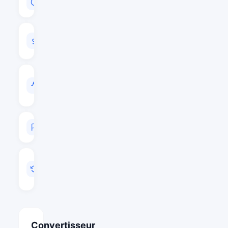
$33,979,109
VOLUME
24H
$3
VOL
/
CAP
0.0000
RANG
#559
MIS
A
JOUR
Mai 14, 2026 22:32
Convertisseur