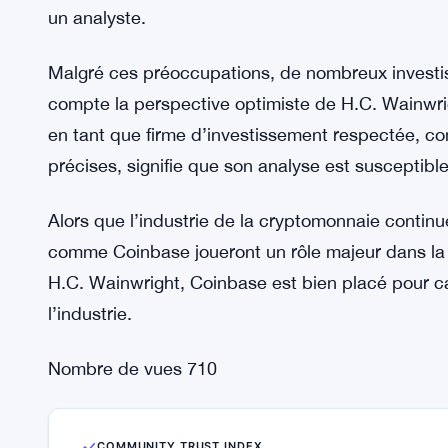
cryptomonnaie au monde, a augmenté de plus de
Ethereum (ETH) et Ripple (XRP), ont également en
Cependant, certains experts mettent en garde con
cryptomonnaies et conseillent aux investisseurs 
encouragés par la perspective optimiste de H.C. 
se rappeler que le marché des cryptomonnaies pe
un analyste.
Malgré ces préoccupations, de nombreux investi
compte la perspective optimiste de H.C. Wainwri
en tant que firme d’investissement respectée, co
précises, signifie que son analyse est susceptib
Alors que l’industrie de la cryptomonnaie continue