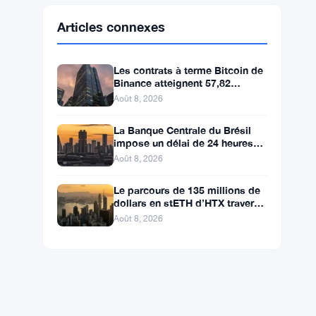
Ethereum
$1,914.02
ETH
▲ +0.09%
BNB
$600.63
BNB
▲ +1.57%
Solana
$75.9011
SOL
▲ +2.68%
XRP
$1.0352
XRP
▲ +0.53%
Articles connexes
Les contrats à terme Bitcoin de
Binance atteignent 57,82
milliards de dollars, huit fois le
Août 8, 2026
volume du marché
La Banque Centrale du Brésil
impose un délai de 24 heures
sur les transferts crypto de plus
Août 8, 2026