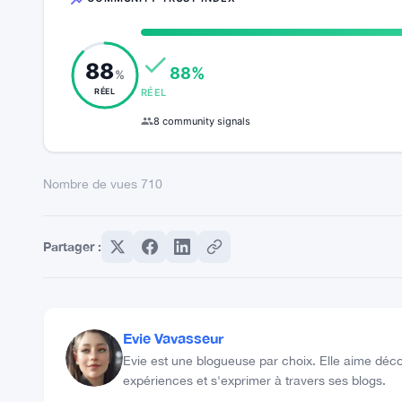
comme Coinbase joueront un rôle majeur dans la d
H.C. Wainwright, Coinbase est bien placé pour cap
l’industrie.
Nombre de vues
710
COMMUNITY TRUST INDEX
88
88%
%
RÉEL
RÉEL
8 community signals
Nombre de vues
710