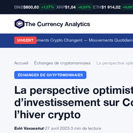
BNB
$600,63
XRP
$1,04
ETH
$1 914,02
+1,57%
+0,53%
+0,0
The Currency Analytics
rs que les Mouvements Crypto Changent — Mouvements Quotidiens 9 
URGENT
Accueil
›
Échanges de cryptomonnaies
›
La perspective opti
ÉCHANGES DE CRYPTOMONNAIES
La perspective optimis
d’investissement sur C
l’hiver crypto
Evie Vavasseur
·
27 avril 2023
·
3 min de lecture