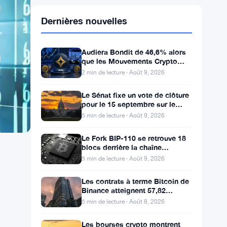
Dernières nouvelles
Audiera Bondit de 46,6% alors
que les Mouvements Crypto
Changent — Mouvements
2 min de lecture · Août 9, 2026
Quotidiens 9 Août
Le Sénat fixe un vote de clôture
pour le 15 septembre sur le
projet de loi H.R. 3633 sur le
5 min de lecture · Août 9, 2026