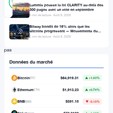
90
votes
%
Lummis pousse la loi CLARITY au-delà des
RÉEL
300 pages avec un vote en septembre
Mis à jour 2 mois il y a
5 min de lecture · Août 8, 2026
Ethereum
Bitway bondit de 16% alors que les
altcoins progressent — Mouvements du
ne
jour 8 août
2 min de lecture · Août 8, 2026
parvient
pas
à
Données du marché
se
redresser.
Bitcoin
$64,919.31
BTC
▲ +1.03%
Le
deuxième
Ethereum
$1,913.23
ETH
▲ +0.74%
plus
BNB
$591.18
BNB
▼ -0.15%
grand
actif