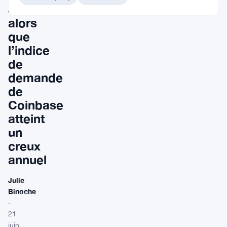
$2,000
alors
que
l’indice
de
demande
de
Coinbase
atteint
un
creux
annuel
Julie
Binoche
·
21
juin