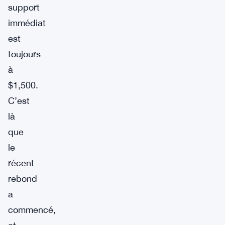
support
immédiat
est
toujours
à
$1,500.
C’est
là
que
le
récent
rebond
a
commencé,