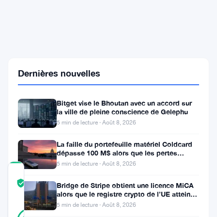
reste
bloqué
sous
$2,000
alors
que
l'indice
Dernières nouvelles
de
demande
de
Coinbase
Bitget vise le Bhoutan avec un accord sur
atteint
la ville de pleine conscience de Gelephu
un
5 min de lecture · Août 8, 2026
creux
annuel
La faille du portefeuille matériel Coldcard
dépasse 100 M$ alors que les pertes
cryptos de juillet atteignent
5 min de lecture · Août 8, 2026
COMMUNITY
TRUST
Vérifié
Bridge de Stripe obtient une licence MiCA
SCORE
alors que le registre crypto de l’UE atteint
324 prestataires
5 min de lecture · Août 8, 2026
40
Vérifié