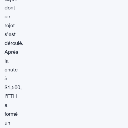
dont
ce
rejet
s’est
déroulé.
Après
la
chute
à
$1,500,
l’ETH
a
formé
un