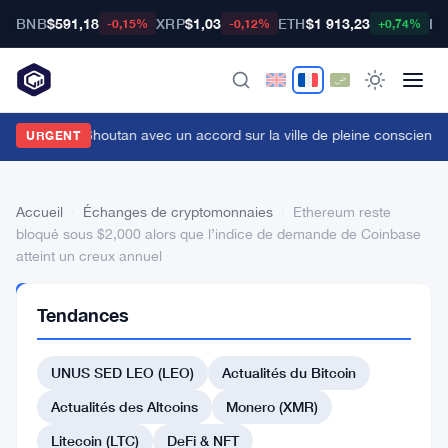
BNB
$591,18
XRP
$1,03
ETH
$1 913,23
BT
-0,15%
-0,12%
+0,74%
itget vise le Bhoutan avec un accord sur la ville de pleine conscienc
URGENT
Accueil
›
Échanges de cryptomonnaies
›
Ethereum reste
bloqué sous $2,000 alors que l’indice de demande de Coinbase
atteint un creux annuel
ÉCHANGES DE
Tendances
CRYPTOMONNAIES
Ethereum
UNUS SED LEO (LEO)
Actualités du Bitcoin
reste
bloqué
Actualités des Altcoins
Monero (XMR)
sous
Litecoin (LTC)
DeFi & NFT