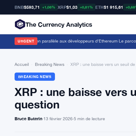
BNB
$593,71
XRP
$1,03
ETH
$1 915,61
+1,08%
+0,81%
+0,6
The Currency Analytics
offre l'exécution parallèle aux développeurs d'Ethereum
·
Le parcours 
URGENT
Accueil
›
Breaking News
›
XRP : une baisse vers un seuil de 
BREAKING NEWS
XRP : une baisse vers u
question
Bruce Buterin
·
13 février 2026
·
5 min de lecture