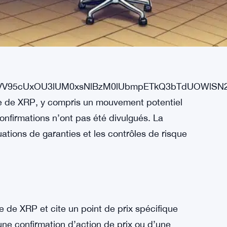
s/CBMi7gJBVV95cUxOU3lUM0xsNlBzM0lUbmpETkQ3
se de XRP, y compris un mouvement potentiel
 confirmations n’ont pas été divulgués. La
luations de garanties et les contrôles de risque
e de XRP et cite un point de prix spécifique
une confirmation d’action de prix ou d’une