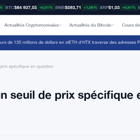
BTC
$64 937,55
BNB
$593,71
XRP
$1,03
8%
+0,91%
+1,08%
+0,81%
Actualités Cryptomonnaies
Actualités du Bitcoin
Cours de
de 135 millions de dollars en stETH d'HTX traverse des adresses Polon
prix spécifique en question
n seuil de prix spécifique 