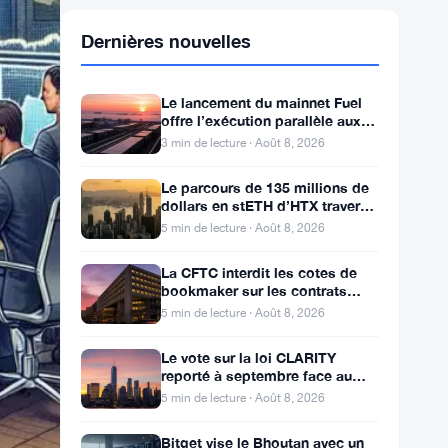
Dernières nouvelles
Le lancement du mainnet Fuel
offre l’exécution parallèle aux
développeurs d’Ethereum
3 min de lecture · Août 8, 2026
Le parcours de 135 millions de
dollars en stETH d’HTX traverse
des adresses Poloniex
5 min de lecture · Août 8, 2026