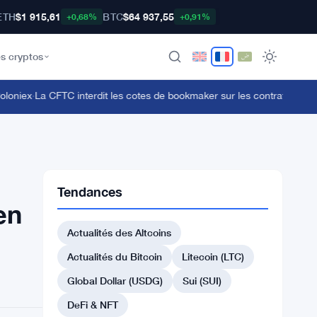
ETH
$1 915,61
BTC
$64 937,55
+0,68%
+0,91%
s cryptos
iex
·
La CFTC interdit les cotes de bookmaker sur les contrats d'événe
Tendances
en
Actualités des Altcoins
Actualités du Bitcoin
Litecoin (LTC)
Global Dollar (USDG)
Sui (SUI)
DeFi & NFT