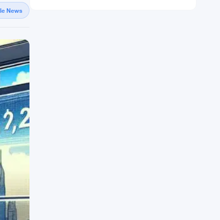
gle News