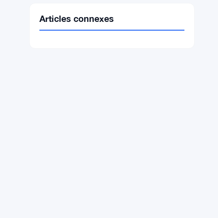
Ethereum
$1,915.61
ETH
▲ +0.68%
BNB
$593.71
BNB
▲ +1.08%
Solana
$74.5855
SOL
▲ +2.30%
XRP
$1.0332
XRP
▲ +0.81%
Articles connexes