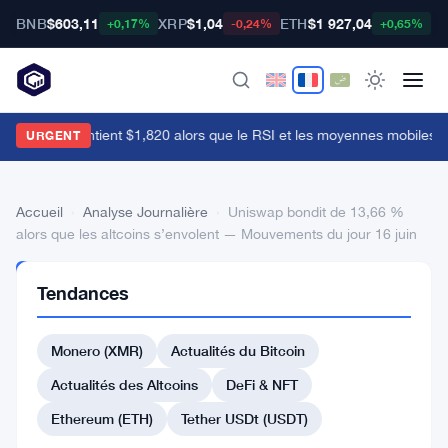
BNB
$603,11
XRP
$1,04
ETH
$1 927,04
B
+0,17%
-0,24%
+0,65%
thereum maintient $1,820 alors que le RSI et les moyennes mobiles l
URGENT
Accueil
›
Analyse Journalière
›
Uniswap bondit de 13,66 %
alors que les altcoins s’envolent — Mouvements du jour 16 juin
ANALYSE
Tendances
JOURNALIÈRE
Uniswap
Monero (XMR)
Actualités du Bitcoin
bondit
de
Actualités des Altcoins
DeFi & NFT
13,66
Ethereum (ETH)
Tether USDt (USDT)
%