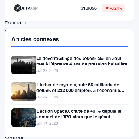
l’espace
XRP
$1.0353
XRP
▼ -0.24%
DeFi,
facilitant
les
Articles connexes
échanges
de
Le déverrouillage des tokens Sui en août
tokens
met à l’épreuve 4 ans de pression baissière
sans
Juil 28, 2026
intermédiaires.
L’industrie crypto ajoute 55 milliards de
Les
dollars et 232 000 emplois à l’économie
américaine
Juil 24, 2026
récents
développements
L’action SpaceX chute de 40 % depuis le
sommet de l’IPO alors que le géant
dans
aérospatial d’Elon Musk fait face
Juil 17, 2026
le
secteur