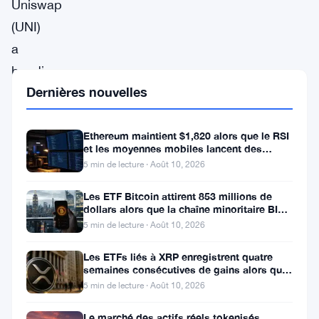
Uniswap
(UNI)
a
bondi
Dernières nouvelles
de
13,66
%
Ethereum maintient $1,820 alors que le RSI
et les moyennes mobiles lancent des
à
signaux d’avertissement
5 min de lecture · Août 10, 2026
$2,93,
Les ETF Bitcoin attirent 853 millions de
en
dollars alors que la chaîne minoritaire BIP-
110 meurt après deux
tête
5 min de lecture · Août 10, 2026
du
Les ETFs liés à XRP enregistrent quatre
classement
semaines consécutives de gains alors que
le prix teste le support à 1
5 min de lecture · Août 10, 2026
des
gagnants
Le marché des actifs réels tokenisés