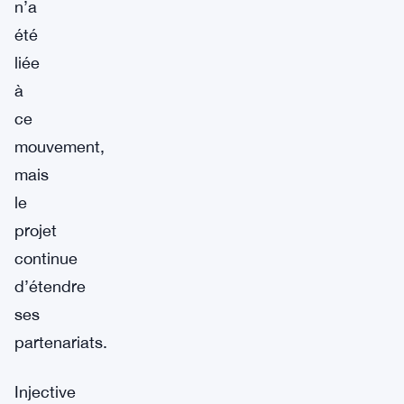
n’a
été
liée
à
ce
mouvement,
mais
le
projet
continue
d’étendre
ses
partenariats.
Injective