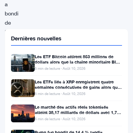
a
bondi
de
38,94%
Dernières nouvelles
à
$0,2731,
Les ETF Bitcoin attirent 853 millions de
en
dollars alors que la chaîne minoritaire BIP-
110 meurt après deux
tête
5 min de lecture · Août 10, 2026
du
Les ETFs liés à XRP enregistrent quatre
classement
semaines consécutives de gains alors que
le prix teste le support à 1
5 min de lecture · Août 10, 2026
des
hausses.
Le marché des actifs réels tokenisés
atteint 38,17 milliards de dollars avec 1,7
Cette
million de détenteurs
6 min de lecture · Août 10, 2026
augmentation
Pump.fun bondit de 14,4 % tandis