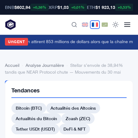
BNB
$602,94
XRP
$1,03
ETH
$1 923,13
B
+0,38%
+0,01%
+0,53%
es ETF Bitcoin attirent 853 millions de dollars alors que la chaîne min
URGENT
Accueil
›
Analyse Journalière
›
Stellar s’envole de 38,94%
tandis que NEAR Protocol chute — Mouvements du 30 mai
ANALYSE
Tendances
JOURNALIÈRE
Stellar
Bitcoin (BTC)
Actualités des Altcoins
s’envole
de
Actualités du Bitcoin
Zcash (ZEC)
38,94%
Tether USDt (USDT)
DeFi & NFT
tandis