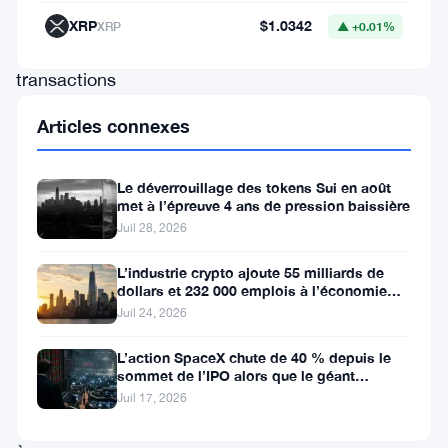
sur
XRP
$1.0342
XRP
▲ +0.01%
les
transactions
transfrontalières
Articles connexes
et
l’inclusion
Le déverrouillage des tokens Sui en août
financière.
met à l’épreuve 4 ans de pression baissière
Juil 28, 2026
La
capitalisation
L’industrie crypto ajoute 55 milliards de
dollars et 232 000 emplois à l’économie
boursière
américaine
Juil 24, 2026
de
Stellar
L’action SpaceX chute de 40 % depuis le
sommet de l’IPO alors que le géant
s’élève
aérospatial d’Elon Musk fait face
Juil 17, 2026
désormais