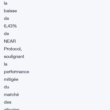
la
baisse
de
6,43%
de
NEAR
Protocol,
soulignant
la
performance
mitigée
du
marché
des
altcoins.