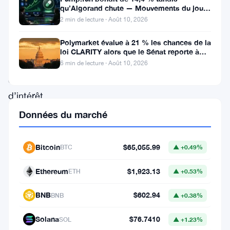
de
qu’Algorand chute — Mouvements du jour
prix
10 août
2 min de lecture · Août 10, 2026
survient
Polymarket évalue à 21 % les chances de la
dans
loi CLARITY alors que le Sénat reporte à
septembre
un
6 min de lecture · Août 10, 2026
contexte
d’intérêt
accru
Données du marché
pour
les
Bitcoin
$65,055.99
BTC
▲ +0.49%
solutions
Ethereum
$1,923.13
ETH
▲ +0.53%
blockchain
de
BNB
$602.94
BNB
▲ +0.38%
Stellar,
Solana
$76.7410
SOL
▲ +1.23%
axées