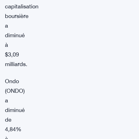
capitalisation
boursière
a
diminué
à
$3,09
milliards.
Ondo
(ONDO)
a
diminué
de
4,84%
à