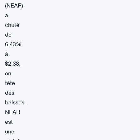
(NEAR)
a
chuté
de
6,43%
à
$2,38,
en
tête
des
baisses.
NEAR
est
une