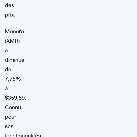
des
prix.
Monero
(XMR)
a
diminué
de
7,75%
à
$359,59.
Connu
pour
ses
fonctionnalités