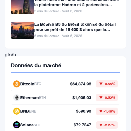
données
la plateforme Hadron et 2 partenaires
de
locaux
5 min de lecture · Août 6, 2026
CoinGecko.
La Bourse B3 du Brésil tokenise du bétail
Cette
pour un prêt de 19 600 $ alors que la
blockchain atteint la ferme
augmentation
6 min de lecture · Août 6, 2026
survient
alors
que
Données du marché
Stellar
continue
Bitcoin
$64,374.98
BTC
▼ -0.55%
de
Ethereum
$1,905.03
ETH
▼ -0.52%
bénéficier
de
BNB
$590.90
BNB
▼ -1.46%
son
Solana
$72.7547
SOL
▼ -2.27%
focus