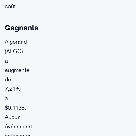
coût.
Gagnants
Algorand
(ALGO)
a
augmenté
de
7,21%
à
$0,1138.
Aucun
événement
spécifique