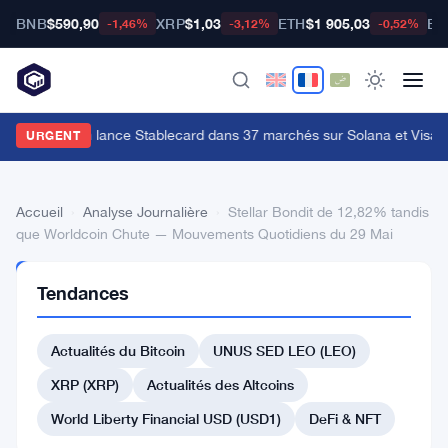
BNB
$590,90
XRP
$1,03
ETH
$1 905,03
BT
-1,46%
-3,12%
-0,52%
estern Union lance Stablecard dans 37 marchés sur Solana et Visa
·
S
URGENT
Accueil
›
Analyse Journalière
›
Stellar Bondit de 12,82% tandis
que Worldcoin Chute — Mouvements Quotidiens du 29 Mai
ANALYSE
Tendances
JOURNALIÈRE
Stellar
Actualités du Bitcoin
UNUS SED LEO (LEO)
Bondit
de
XRP (XRP)
Actualités des Altcoins
12,82%
World Liberty Financial USD (USD1)
DeFi & NFT
tandis