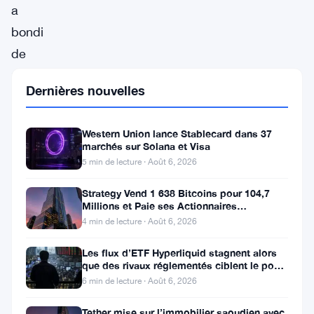
a
bondi
de
12,82%
Dernières nouvelles
à
$0,1966,
Western Union lance Stablecard dans 37
en
marchés sur Solana et Visa
tête
5 min de lecture · Août 6, 2026
du
Strategy Vend 1 638 Bitcoins pour 104,7
classement
Millions et Paie ses Actionnaires
Privilégiés
4 min de lecture · Août 6, 2026
des
gagnants
Les flux d’ETF Hyperliquid stagnent alors
que des rivaux réglementés ciblent le pool
selon
de trading DeFi de 2 à 3
6 min de lecture · Août 6, 2026
les
Tether mise sur l’immobilier saoudien avec