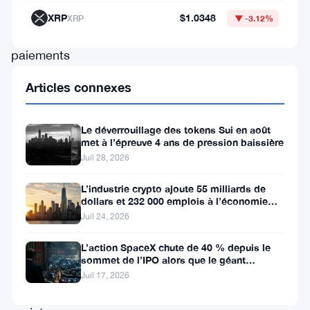
sur
XRP
$1.0348
XRP
▼ -3.12%
les
paiements
transfrontaliers
Articles connexes
et
de
Le déverrouillage des tokens Sui en août
récents
met à l’épreuve 4 ans de pression baissière
Juil 28, 2026
partenariats
visant
L’industrie crypto ajoute 55 milliards de
dollars et 232 000 emplois à l’économie
à
américaine
Juil 24, 2026
étendre
son
L’action SpaceX chute de 40 % depuis le
sommet de l’IPO alors que le géant
écosystème.
aérospatial d’Elon Musk fait face
Juil 17, 2026
Le