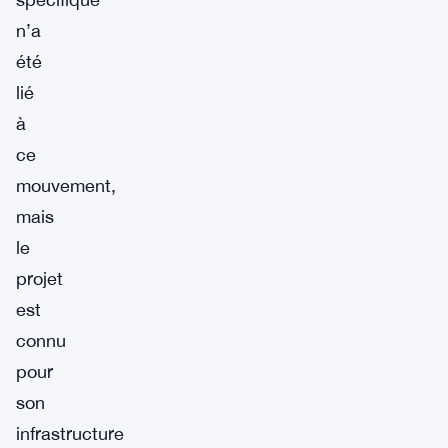
n’a
été
lié
à
ce
mouvement,
mais
le
projet
est
connu
pour
son
infrastructure